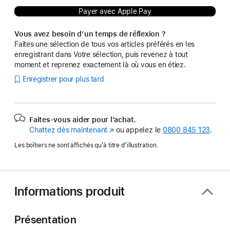
Payer avec Apple Pay
Vous avez besoin d’un temps de réflexion ?
Faites une sélection de tous vos articles préférés en les
enregistrant dans Votre sélection, puis revenez à tout
moment et reprenez exactement là où vous en étiez.
Enregistrer pour plus tard
Faites-vous aider pour l’achat.
Chattez dès maintenant
(s’ouvre
ou appelez le
0800 845 123
.
dans
Les boîtiers ne sont affichés qu’à titre d’illustration.
une
nouvelle
fenêtre)
Informations produit
Présentation