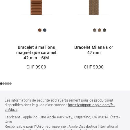
Bracelet à maillons
Bracelet Milanais or
magnétique caramel
42 mm
42 mm - S/M
CHF 99.00
CHF 99.00
Pied
Notes
Les informations de sécurité et d’avertissement pour ce produit sont
de
de
disponibles dans le guide d’assistance :
https://support.apple.com/fr-
bas
page
ch/docs
(s’ouvre
de
dans
Fabricant : Apple Inc. One Apple Park Way, Cupertino, CA 95014, États-
page
une
Unis.
nouvelle
Responsable pour l’Union européenne : Apple Distribution International
fenêtre)