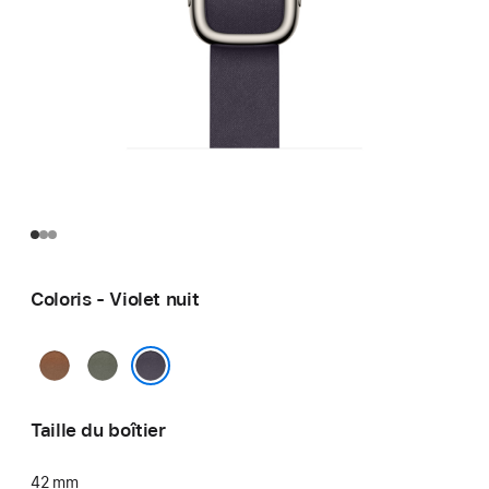
Coloris - Violet nuit
Caramel
Gris
sauge
Violet nuit
Taille du boîtier
42 mm