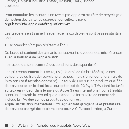
Limited, Hollyhill Industrial Estate, Hollyhill, Cork, Irlande
apple.com
(s’ouvre
dans
Pour connaître les montants couverts par Apple en matière de recyclage et
une
de gestion des batteries usagées, consultez la page
nouvelle
regulatoryinfo.apple.com/regulation1542
fenêtre)
(s’ouvre
dans
Les bracelets en tissage fin et en acier inoxydable ne sont pas résistants à
une
l’eau.
nouvelle
fenêtre)
1. Ce bracelet n’est pas résistant à l’eau.
Ce bracelet contient des aimants qui peuvent provoquer des interférences
avec la boussole de l’Apple Watch.
Les bracelets sont soumis à des conditions de disponibilité.
Les prix comprennent la TVA (8,1 %), le droit de timbre fédéral, le cas
échéant, et les frais de recyclage anticipés, mais s’entendent hors frais de
livraison (sauf mention contraire). Le taux de TVA sur les produits qualifiés
de services selon le droit fiscal européen est de 23 %, la TVA étant facturée
au taux en vigueur dans le pays où Apple Sales International fournit lesdits
produits, à savoir la République d’Irlande. Le formulaire de commande
indique la TVA due sur les produits sélectionnés.
Apple Distribution International Ltd. agit en tant qu’agent lié et prestataire
de services chargé des réclamations pour AIG Europe Limited, à Zurich.
Watch
Acheter des bracelets Apple Watch