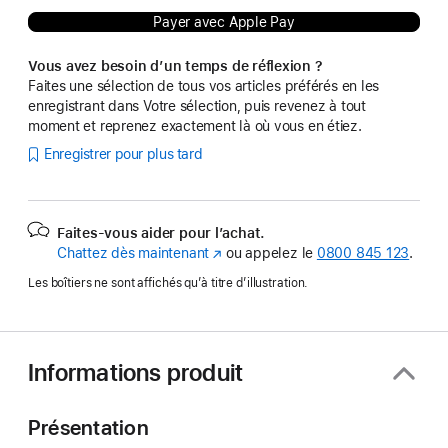
Payer avec Apple Pay
Vous avez besoin d’un temps de réflexion ?
Faites une sélection de tous vos articles préférés en les
enregistrant dans Votre sélection, puis revenez à tout
moment et reprenez exactement là où vous en étiez.
Enregistrer pour plus tard
Faites-vous aider pour l’achat.
Chattez dès maintenant
(s’ouvre
ou appelez le
0800 845 123
.
dans
Les boîtiers ne sont affichés qu’à titre d’illustration.
une
nouvelle
fenêtre)
Informations produit
Présentation