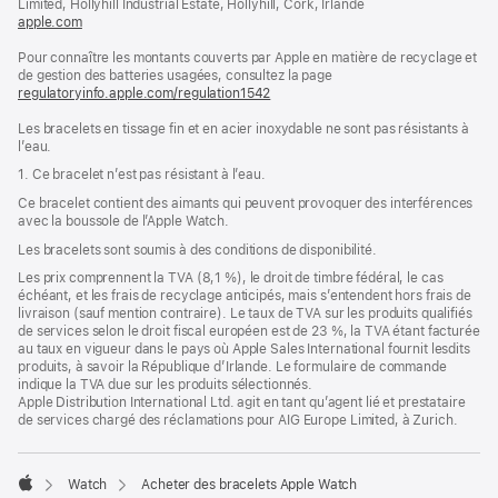
Limited, Hollyhill Industrial Estate, Hollyhill, Cork, Irlande
apple.com
(s’ouvre
dans
Pour connaître les montants couverts par Apple en matière de recyclage et
une
de gestion des batteries usagées, consultez la page
nouvelle
regulatoryinfo.apple.com/regulation1542
fenêtre)
(s’ouvre
dans
Les bracelets en tissage fin et en acier inoxydable ne sont pas résistants à
une
l’eau.
nouvelle
fenêtre)
1. Ce bracelet n’est pas résistant à l’eau.
Ce bracelet contient des aimants qui peuvent provoquer des interférences
avec la boussole de l’Apple Watch.
Les bracelets sont soumis à des conditions de disponibilité.
Les prix comprennent la TVA (8,1 %), le droit de timbre fédéral, le cas
échéant, et les frais de recyclage anticipés, mais s’entendent hors frais de
livraison (sauf mention contraire). Le taux de TVA sur les produits qualifiés
de services selon le droit fiscal européen est de 23 %, la TVA étant facturée
au taux en vigueur dans le pays où Apple Sales International fournit lesdits
produits, à savoir la République d’Irlande. Le formulaire de commande
indique la TVA due sur les produits sélectionnés.
Apple Distribution International Ltd. agit en tant qu’agent lié et prestataire
de services chargé des réclamations pour AIG Europe Limited, à Zurich.
Watch
Acheter des bracelets Apple Watch