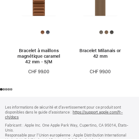
Bracelet à maillons
Bracelet Milanais or
magnétique caramel
42 mm
42 mm - S/M
CHF 99.00
CHF 99.00
Pied
Notes
Les informations de sécurité et d’avertissement pour ce produit sont
de
de
disponibles dans le guide d’assistance :
https://support.apple.com/fr-
bas
page
ch/docs
(s’ouvre
de
dans
Fabricant : Apple Inc. One Apple Park Way, Cupertino, CA 95014, États-
page
une
Unis.
nouvelle
Responsable pour l’Union européenne : Apple Distribution International
fenêtre)