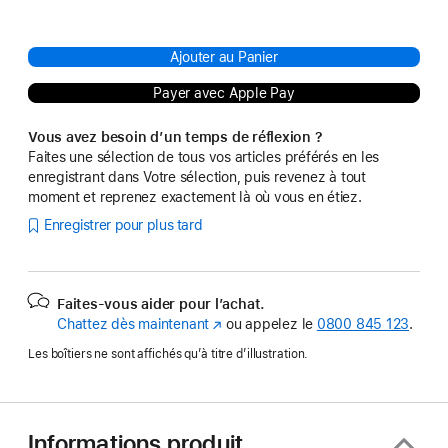
Ajouter au Panier
Payer avec Apple Pay
Vous avez besoin d’un temps de réflexion ?
Faites une sélection de tous vos articles préférés en les
enregistrant dans Votre sélection, puis revenez à tout
moment et reprenez exactement là où vous en étiez.
Enregistrer pour plus tard
Faites-vous aider pour l’achat.
Chattez dès maintenant
(s’ouvre
ou appelez le
0800 845 123
.
dans
Les boîtiers ne sont affichés qu’à titre d’illustration.
une
nouvelle
fenêtre)
Informations produit