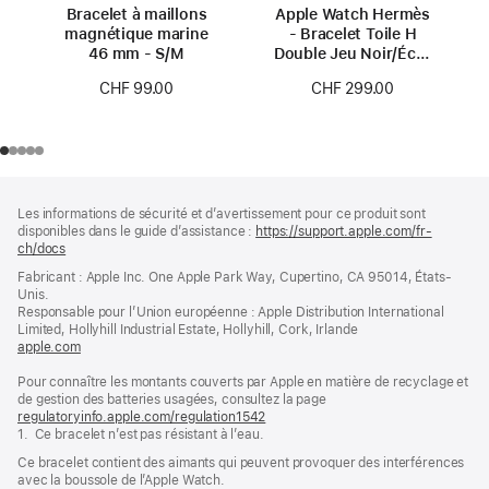
Bracelet à maillons
Apple Watch Hermès
magnétique marine
- Bracelet Toile H
46 mm - S/M
Double Jeu Noir/Écru
46 mm
CHF 99.00
CHF 299.00
Pied
Notes
Les informations de sécurité et d’avertissement pour ce produit sont
de
de
disponibles dans le guide d’assistance :
https://support.apple.com/fr-
bas
page
ch/docs
(s’ouvre
de
dans
Fabricant : Apple Inc. One Apple Park Way, Cupertino, CA 95014, États-
page
une
Unis.
nouvelle
Responsable pour l’Union européenne : Apple Distribution International
fenêtre)
Limited, Hollyhill Industrial Estate, Hollyhill, Cork, Irlande
apple.com
(s’ouvre
dans
Pour connaître les montants couverts par Apple en matière de recyclage et
une
de gestion des batteries usagées, consultez la page
nouvelle
regulatoryinfo.apple.com/regulation1542
fenêtre)
(s’ouvre
1. Ce bracelet n’est pas résistant à l’eau.
dans
une
Ce bracelet contient des aimants qui peuvent provoquer des interférences
nouvelle
avec la boussole de l’Apple Watch.
fenêtre)