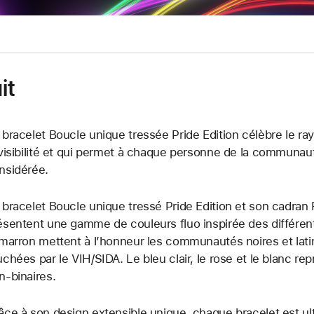
it
 bracelet Boucle unique tressée Pride Edition célèbre le r
 visibilité et qui permet à chaque personne de la communa
nsidérée.
 bracelet Boucle unique tressé Pride Edition et son cadran
ésentent une gamme de couleurs fluo inspirée des différent
 marron mettent à l’honneur les communautés noires et lati
uchées par le VIH/SIDA. Le bleu clair, le rose et le blanc re
n-binaires.
âce à son design extensible unique, chaque bracelet est ult