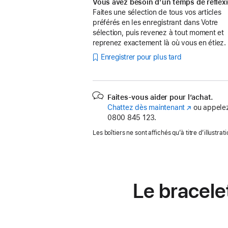
Vous avez besoin d’un temps de réflex
Faites une sélection de tous vos articles
préférés en les enregistrant dans Votre
sélection, puis revenez à tout moment et
reprenez exactement là où vous en étiez.
Enregistrer pour plus tard
Faites-vous aider pour l’achat.
Chattez dès maintenant
(s’ouvre
ou appelez
0800 845 123.
dans
une
Les boîtiers ne sont affichés qu’à titre d’illustrati
nouvelle
fenêtre)
Le bracele