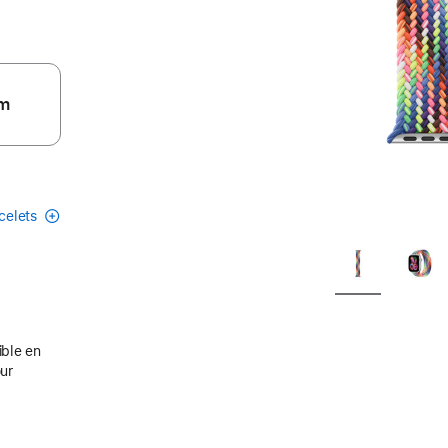
m
acelets
ible en
our