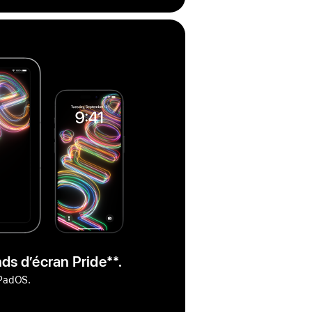
nds d’écran Pride
note
**.
de
iPadOS.
bas