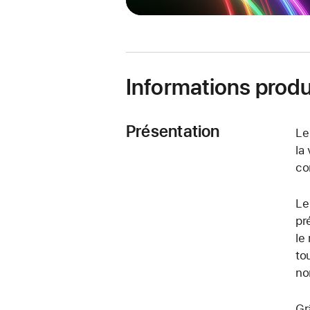
Informations produ
Présentation
Le
la
co
Le
pr
le
to
no
Gr