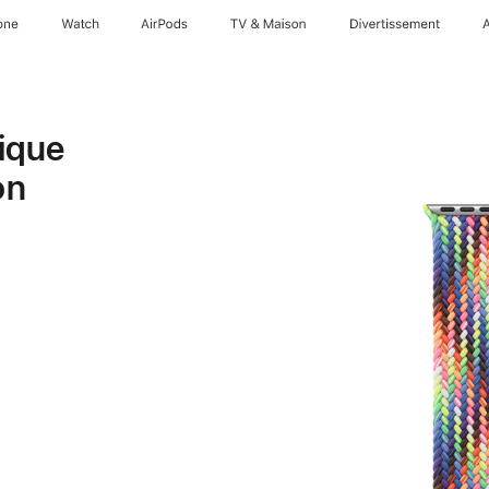
one
Watch
AirPods
TV & Maison
Divertissements
ique
on