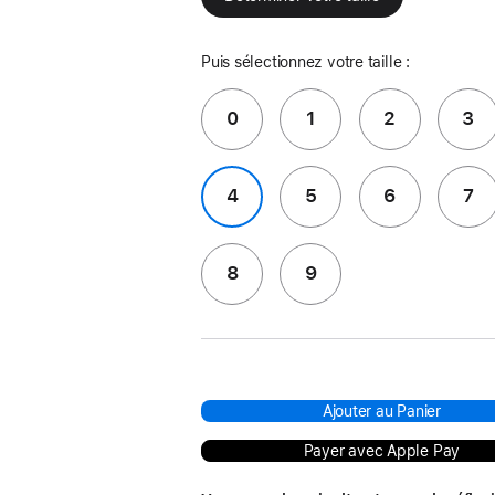
Puis sélectionnez votre taille :
0
1
2
3
4
5
6
7
8
9
Ajouter au Panier
Payer avec Apple Pay