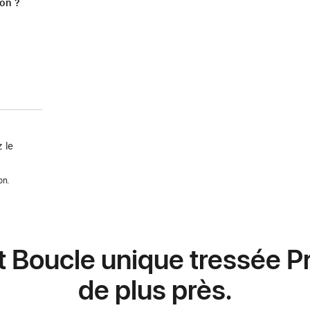
ion ?
 le
on.
t Boucle unique tressée Pr
de plus près.