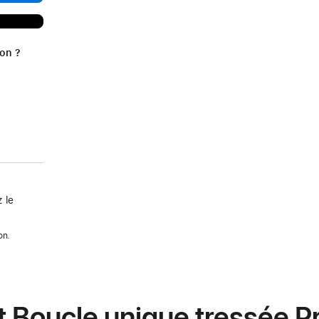
ion ?
 le
on.
t Boucle unique tressée Pr