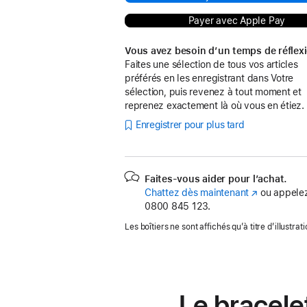
Payer avec Apple Pay
Vous avez besoin d’un temps de réflex
Faites une sélection de tous vos articles
préférés en les enregistrant dans Votre
sélection, puis revenez à tout moment et
reprenez exactement là où vous en étiez.
Enregistrer pour plus tard
Faites-vous aider pour l’achat.
Chattez dès maintenant
(s’ouvre
ou appelez
0800 845 123.
dans
une
Les boîtiers ne sont affichés qu’à titre d’illustrati
nouvelle
fenêtre)
Le bracele