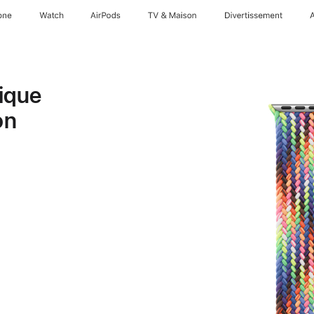
one
Watch
AirPods
TV & Maison
Divertissements
ique
on