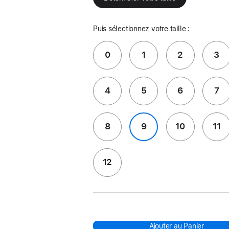
Puis sélectionnez votre taille :
0
1
2
3
4
5
6
7
8
9
10
11
12
Ajouter au Panier