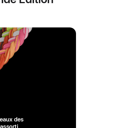
peaux des
 assorti