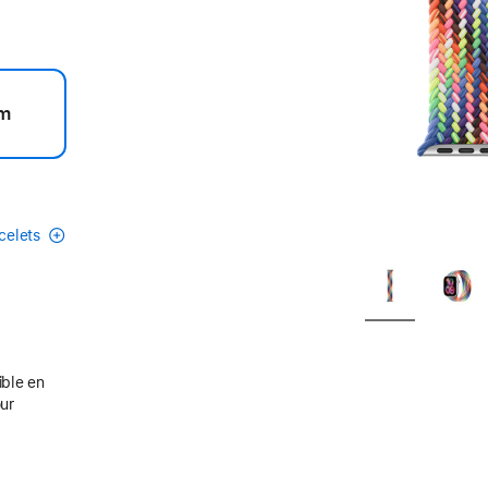
m
acelets
ible en
our