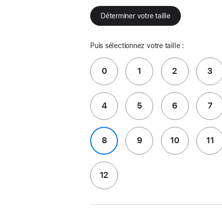
Déterminer votre taille
Puis sélectionnez votre taille :
0
1
2
3
4
5
6
7
8
9
10
11
12