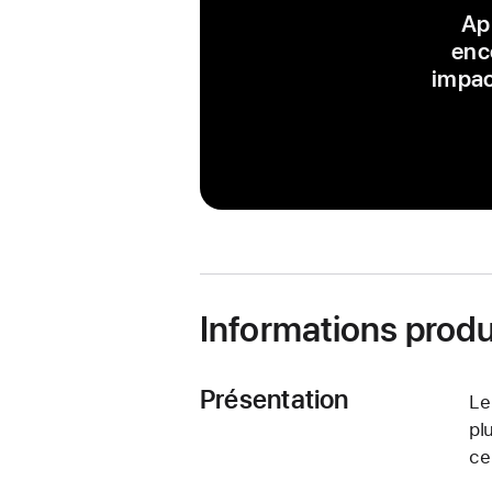
App
enc
impac
Informations produ
Présentation
Le
pl
ce