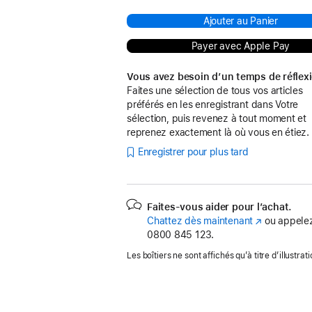
Ajouter au Panier
Payer avec Apple Pay
Vous avez besoin d’un temps de réflex
Faites une sélection de tous vos articles
préférés en les enregistrant dans Votre
sélection, puis revenez à tout moment et
reprenez exactement là où vous en étiez.
Enregistrer pour plus tard
Faites-vous aider pour l’achat.
Chattez dès maintenant
(s’ouvre
ou appelez
0800 845 123.
dans
une
Les boîtiers ne sont affichés qu’à titre d’illustrati
nouvelle
fenêtre)