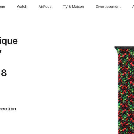
one
Watch
AirPods
TV & Maison
Divertissements
ique
y
 8
nection