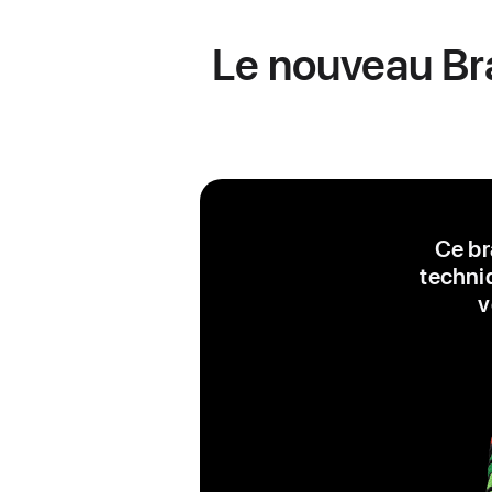
Le nouveau Bra
Ce br
techniq
v