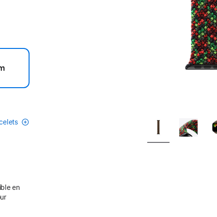
m
acelets
ible en
our