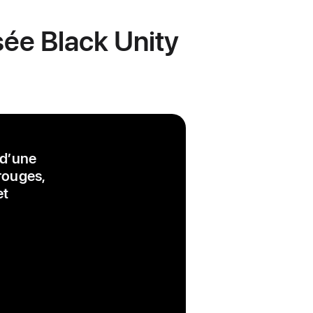
sée Black Unity
 d’une
 rouges,
et