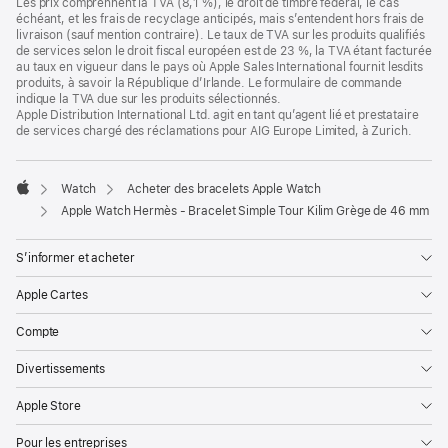
Les prix comprennent la TVA (8,1 %), le droit de timbre fédéral, le cas
fenêtre)
échéant, et les frais de recyclage anticipés, mais s’entendent hors frais de
livraison (sauf mention contraire). Le taux de TVA sur les produits qualifiés
de services selon le droit fiscal européen est de 23 %, la TVA étant facturée
au taux en vigueur dans le pays où Apple Sales International fournit lesdits
produits, à savoir la République d’Irlande. Le formulaire de commande
indique la TVA due sur les produits sélectionnés.
Apple Distribution International Ltd. agit en tant qu’agent lié et prestataire
de services chargé des réclamations pour AIG Europe Limited, à Zurich.
Watch
Acheter des bracelets Apple Watch
Apple
Apple Watch Hermès - Bracelet Simple Tour Kilim Grège de 46 mm
S’informer et acheter
Apple Cartes
Compte
Divertissements
Apple Store
Pour les entreprises