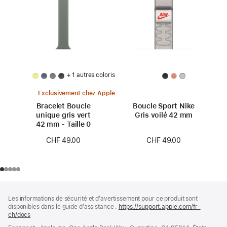
+ 1 autres coloris
Exclusivement chez Apple
Bracelet Boucle
Boucle Sport Nike
unique gris vert
Gris voilé 42 mm
42 mm - Taille 0
CHF 49.00
CHF 49.00
Pied
Notes
Les informations de sécurité et d’avertissement pour ce produit sont
de
de
disponibles dans le guide d’assistance :
https://support.apple.com/fr-
bas
page
ch/docs
(s’ouvre
de
dans