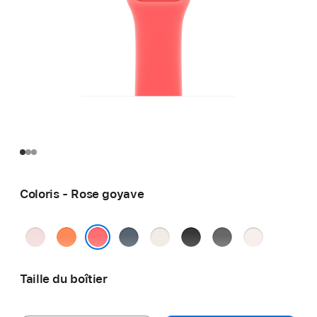
Coloris - Rose goyave
Rose
Clémentine
Bleu
Lumière stellaire
Noir
Gris
Rose
pastel
maritime
minéral
tendre
Rose goyave
Taille du boîtier