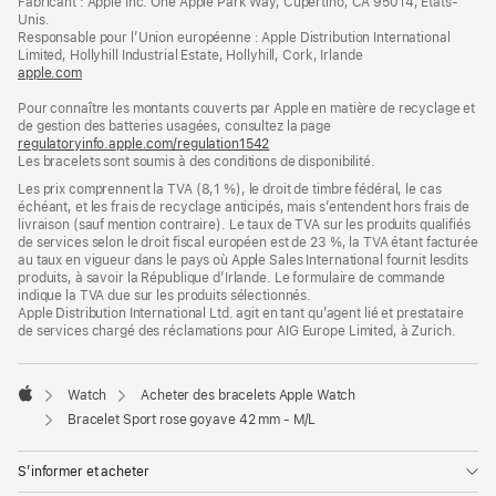
Fabricant : Apple Inc. One Apple Park Way, Cupertino, CA 95014, États-
page
une
Unis.
nouvelle
Responsable pour l’Union européenne : Apple Distribution International
fenêtre)
Limited, Hollyhill Industrial Estate, Hollyhill, Cork, Irlande
apple.com
(s’ouvre
dans
Pour connaître les montants couverts par Apple en matière de recyclage et
une
de gestion des batteries usagées, consultez la page
nouvelle
regulatoryinfo.apple.com/regulation1542
fenêtre)
(s’ouvre
Les bracelets sont soumis à des conditions de disponibilité.
dans
une
Les prix comprennent la TVA (8,1 %), le droit de timbre fédéral, le cas
nouvelle
échéant, et les frais de recyclage anticipés, mais s’entendent hors frais de
fenêtre)
livraison (sauf mention contraire). Le taux de TVA sur les produits qualifiés
de services selon le droit fiscal européen est de 23 %, la TVA étant facturée
au taux en vigueur dans le pays où Apple Sales International fournit lesdits
produits, à savoir la République d’Irlande. Le formulaire de commande
indique la TVA due sur les produits sélectionnés.
Apple Distribution International Ltd. agit en tant qu’agent lié et prestataire
de services chargé des réclamations pour AIG Europe Limited, à Zurich.
Watch
Acheter des bracelets Apple Watch
Apple
Bracelet Sport rose goyave 42 mm - M/L
S’informer et acheter