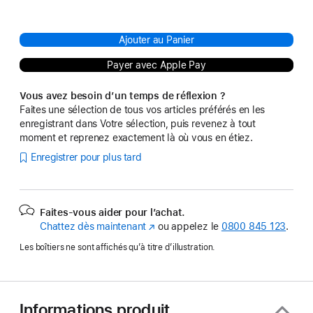
Ajouter au Panier
Payer avec Apple Pay
Vous avez besoin d’un temps de réflexion ?
Faites une sélection de tous vos articles préférés en les
enregistrant dans Votre sélection, puis revenez à tout
moment et reprenez exactement là où vous en étiez.
Enregistrer pour plus tard
Faites-vous aider pour l’achat.
Chattez dès maintenant
(s’ouvre
ou appelez le
0800 845 123
.
dans
Les boîtiers ne sont affichés qu’à titre d’illustration.
une
nouvelle
fenêtre)
Informations produit