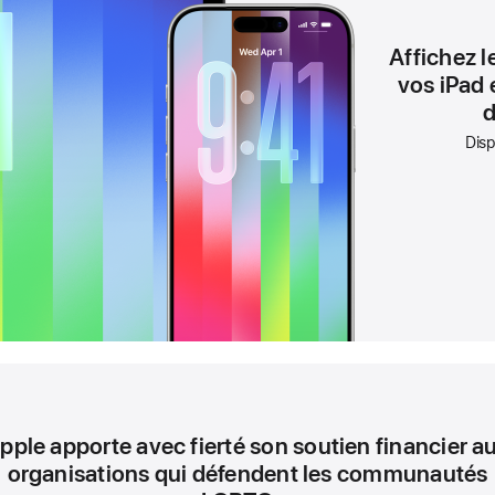
Affichez l
vos iPad 
d
N
o
Disp
t
e
d
e
b
a
s
d
e
p
a
g
e
pple apporte avec fierté son soutien financier a
organisations qui défendent les communautés