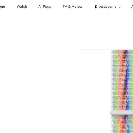
one
Watch
AirPods
TV & Maison
Divertissements