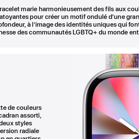
racelet marie harmonieusement des fils aux cou
atoyantes pour créer un motif ondulé d’une gra
ofondeur, à l’image des identités uniques qui font
chesse des communautés LGBTQ+ du monde enti
te de couleurs
cadran assorti,
deux styles
version radiale
an en quartiers