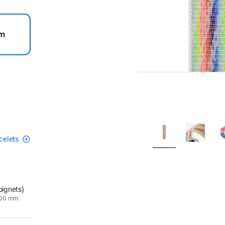
m
acelets
oignets)
200 mm.