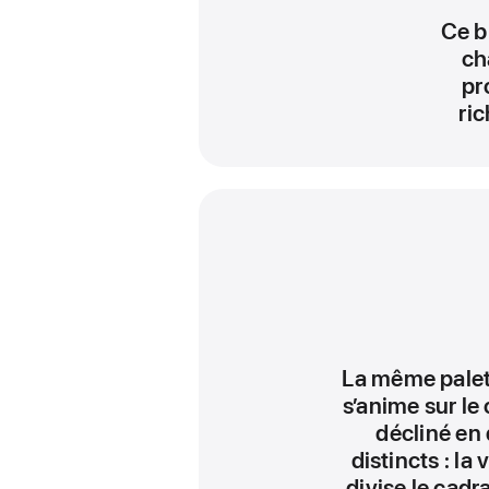
Ce b
ch
pr
ri
La même palet
s’anime sur le 
décliné en 
distincts : la 
divise le cadr