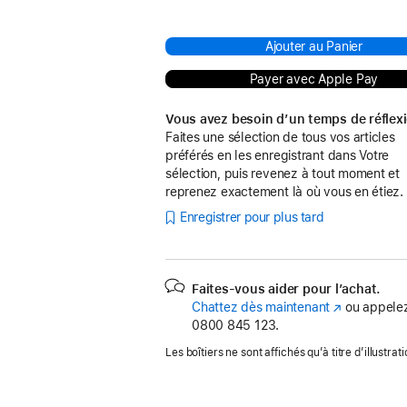
Ajouter au Panier
Payer avec Apple Pay
Vous avez besoin d’un temps de réflex
Faites une sélection de tous vos articles
préférés en les enregistrant dans Votre
sélection, puis revenez à tout moment et
reprenez exactement là où vous en étiez.
Enregistrer pour plus tard
Faites-vous aider pour l’achat.
Chattez dès maintenant
(s’ouvre
ou appelez
0800 845 123.
dans
une
Les boîtiers ne sont affichés qu’à titre d’illustrati
nouvelle
fenêtre)