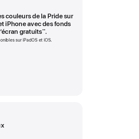
Pride
(motif
es couleurs de la Pride sur
ondulé
et iPhone avec des fonds
multicolore),
’écran gratuits
.
**
matière
onibles sur iPadOS et iOS.
textile
en
nylon
tissé
ux