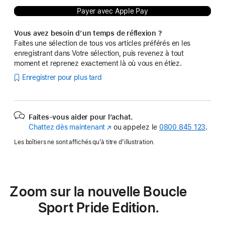
Payer avec Apple Pay
Vous avez besoin d’un temps de réflexion ?
Faites une sélection de tous vos articles préférés en les
enregistrant dans Votre sélection, puis revenez à tout
moment et reprenez exactement là où vous en étiez.
Enregistrer pour plus tard
Faites-vous aider pour l’achat.
Chattez dès maintenant
(s’ouvre
ou appelez le
0800 845 123
.
dans
Les boîtiers ne sont affichés qu’à titre d’illustration.
une
nouvelle
fenêtre)
Zoom sur la nouvelle Boucle
Sport Pride Edition.