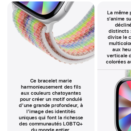
La même p
s’anime su
déclin
distincts 
divise le 
multicol
aux heur
verticale
colorées a
N
o
t
e
d
Ce bracelet marie
e
harmonieusement des fils
b
a
aux couleurs chatoyantes
s
d
pour créer un motif ondulé
e
p
d’une grande profondeur, à
a
l’image des identités
g
e
uniques qui font la richesse
des communautés LGBTQ+
du monde entier.