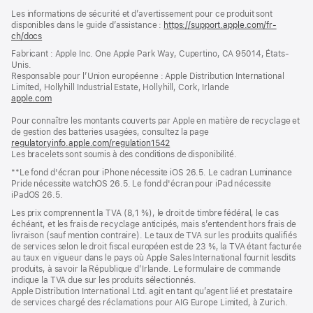
Pied
Notes
Les informations de sécurité et d’avertissement pour ce produit sont
de
de
disponibles dans le guide d’assistance :
https://support.apple.com/fr-
bas
page
ch/docs
(s’ouvre
de
dans
Fabricant : Apple Inc. One Apple Park Way, Cupertino, CA 95014, États-
page
une
Unis.
nouvelle
Responsable pour l’Union européenne : Apple Distribution International
fenêtre)
Limited, Hollyhill Industrial Estate, Hollyhill, Cork, Irlande
apple.com
(s’ouvre
dans
Pour connaître les montants couverts par Apple en matière de recyclage et
une
de gestion des batteries usagées, consultez la page
nouvelle
regulatoryinfo.apple.com/regulation1542
fenêtre)
(s’ouvre
Les bracelets sont soumis à des conditions de disponibilité.
dans
une
**Le fond d'écran pour iPhone nécessite iOS 26.5. Le cadran Luminance
nouvelle
Pride nécessite watchOS 26.5. Le fond d'écran pour iPad nécessite
fenêtre)
iPadOS 26.5.
Les prix comprennent la TVA (8,1 %), le droit de timbre fédéral, le cas
échéant, et les frais de recyclage anticipés, mais s’entendent hors frais de
livraison (sauf mention contraire). Le taux de TVA sur les produits qualifiés
de services selon le droit fiscal européen est de 23 %, la TVA étant facturée
au taux en vigueur dans le pays où Apple Sales International fournit lesdits
produits, à savoir la République d’Irlande. Le formulaire de commande
indique la TVA due sur les produits sélectionnés.
Apple Distribution International Ltd. agit en tant qu’agent lié et prestataire
de services chargé des réclamations pour AIG Europe Limited, à Zurich.