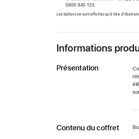
0800 845 123.
dans
une
Les boîtiers ne sont affichés qu’à titre d’illustrati
nouvelle
fenêtre)
Informations produ
Présentation
Co
ré
él
so
Contenu du coffret
Br