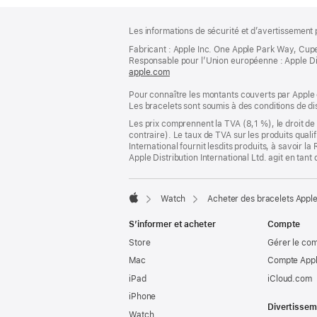
Pied
Notes
Les informations de sécurité et d’avertissement 
de
de
bas
Fabricant : Apple Inc. One Apple Park Way, Cup
page
Responsable pour l’Union européenne : Apple Distri
de
apple.com
(s’ouvre
page
dans
Pour connaître les montants couverts par Apple 
une
Les bracelets sont soumis à des conditions de dis
nouvelle
fenêtre)
Les prix comprennent la TVA (8,1 %), le droit de 
contraire). Le taux de TVA sur les produits quali
International fournit lesdits produits, à savoir 
Apple Distribution International Ltd. agit en tan
Watch
Acheter des bracelets Appl
Apple
S’informer et acheter
Compte
Store
Gérer le co
Mac
Compte Appl
iPad
iCloud.com
iPhone
Divertissem
Watch