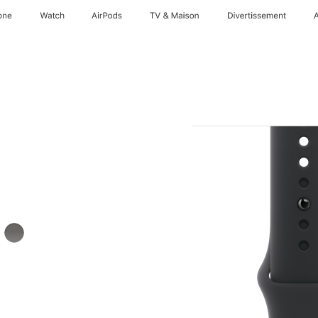
one
Watch
AirPods
TV & Maison
Divertissements
llaire
Gris
minéral