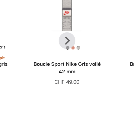
Précédent
Suivant
oris
ple
gris
Boucle Sport Nike Gris voilé
B
42 mm
CHF 49.00