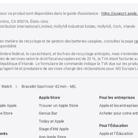
pour ce produit sont disponibles dans le guide d’assistance :
https://support.appl
ertino, CA 95014, États-Unis.
bution International Limited, Hollyhill Industrial Estate, Hollyhill, Cork, Irlande
en matière de recyclage et de gestion des batteries usagées, consultez la page
re
ponibilité.
timbre fédéral, le cas échéant, et les frais de recyclage anticipés, mais s’entenden
fiés de services selon le droit fiscal européen est de 23 %, la TVA étant facturée 
la République d’Irlande. Le formulaire de commande indique la TVA due sur les produ
t qu’agent lié et prestataire de services chargé des réclamations pour AIG Europe L
e Watch
Bracelet Sport noir 42 mm - M/L
Apple Store
Pour les entreprises
mpte Apple
Trouver un Apple Store
Apple et les entreprise
e Store
Genius Bar
Acheter pour votre ent
Today at Apple
Pour l’Éducation
Stage d’été Apple
ents
Apple et l’Éducation
App Apple Store