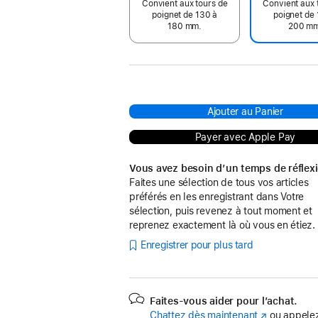
Convient aux tours de
Convient aux 
poignet de 130 à
poignet de 
180 mm.
200 m
Ajouter au Panier
Payer avec Apple Pay
Vous avez besoin d’un temps de réflex
Faites une sélection de tous vos articles
préférés en les enregistrant dans Votre
sélection, puis revenez à tout moment et
reprenez exactement là où vous en étiez.
Enregistrer pour plus tard
Faites-vous aider pour l’achat.
Chattez dès maintenant
(s’ouvre
ou appelez