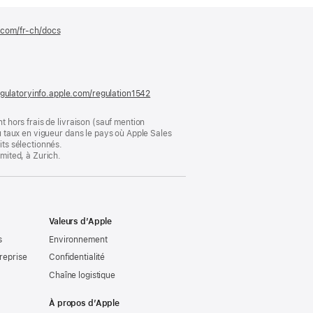
e.com/fr-ch/docs
(s’ouvre
dans
une
nouvelle
fenêtre)
gulatoryinfo.apple.com/regulation1542
(s’ouvre
dans
une
t hors frais de livraison (sauf mention
nouvelle
au taux en vigueur dans le pays où Apple Sales
fenêtre)
its sélectionnés.
imited, à Zurich.
Valeurs d’Apple
s
Environnement
reprise
Confidentialité
Chaîne logistique
À propos d’Apple