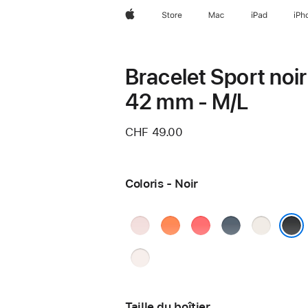
Apple
Store
Mac
iPad
iPh
Bracelet Sport noir
42 mm - M/L
CHF 49.00
Coloris - Noir
Rose
Clémentine
Rose
Bleu
Lumière ste
pastel
goyave
maritime
Noir
Rose
tendre
Taille du boîtier