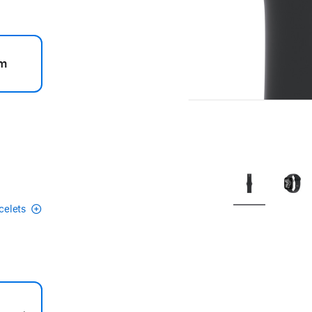
m
acelets