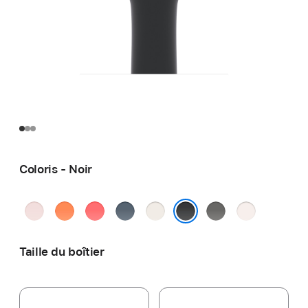
Coloris - Noir
Rose
Clémentine
Rose
Bleu
Lumière stellaire
Gris
Rose
pastel
goyave
maritime
minéral
tendre
Noir
Taille du boîtier