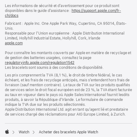
Pied
Notes
Les informations de sécurité et d’avertissement pour ce produit sont
de
de
disponibles dans le guide d’assistance :
https://support.apple.com/fr-
bas
page
ch/docs
(s’ouvre
de
dans
Fabricant : Apple Inc. One Apple Park Way, Cupertino, CA 95014, États-
page
une
Unis.
nouvelle
Responsable pour l’Union européenne : Apple Distribution International
fenêtre)
Limited, Hollyhill Industrial Estate, Hollyhill, Cork, Irlande
apple.com
(s’ouvre
dans
Pour connaître les montants couverts par Apple en matière de recyclage et
une
de gestion des batteries usagées, consultez la page
nouvelle
regulatoryinfo.apple.com/regulation1542
fenêtre)
(s’ouvre
Les bracelets sont soumis à des conditions de disponibilité.
dans
une
Les prix comprennent la TVA (8,1 %), le droit de timbre fédéral, le cas
nouvelle
échéant, et les frais de recyclage anticipés, mais s’entendent hors frais de
fenêtre)
livraison (sauf mention contraire). Le taux de TVA sur les produits qualifiés
de services selon le droit fiscal européen est de 23 %, la TVA étant facturée
au taux en vigueur dans le pays où Apple Sales International fournit lesdits
produits, à savoir la République d’Irlande. Le formulaire de commande
indique la TVA due sur les produits sélectionnés.
Apple Distribution International Ltd. agit en tant qu’agent lié et prestataire
de services chargé des réclamations pour AIG Europe Limited, à Zurich.
Watch
Acheter des bracelets Apple Watch
Apple