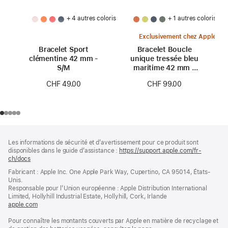
+ 4 autres coloris
+ 1 autres coloris
Exclusivement chez Apple
Bracelet Sport
Bracelet Boucle
clémentine 42 mm -
unique tressée bleu
S/M
maritime 42 mm -
Taille 0
CHF 49.00
CHF 99.00
Pied
Notes
Les informations de sécurité et d’avertissement pour ce produit sont
de
de
disponibles dans le guide d’assistance :
https://support.apple.com/fr-
bas
page
ch/docs
(s’ouvre
de
dans
Fabricant : Apple Inc. One Apple Park Way, Cupertino, CA 95014, États-
page
une
Unis.
nouvelle
Responsable pour l’Union européenne : Apple Distribution International
fenêtre)
Limited, Hollyhill Industrial Estate, Hollyhill, Cork, Irlande
apple.com
(s’ouvre
dans
Pour connaître les montants couverts par Apple en matière de recyclage et
une