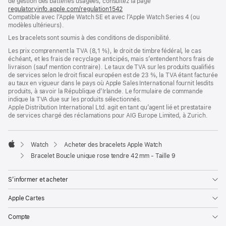
de gestion des batteries usagées, consultez la page
nouvelle
regulatoryinfo.apple.com/regulation1542
fenêtre)
(s’ouvre
Compatible avec l’Apple Watch SE et avec l’Apple Watch Series 4 (ou
dans
modèles ultérieurs).
une
nouvelle
Les bracelets sont soumis à des conditions de disponibilité.
fenêtre)
Les prix comprennent la TVA (8,1 %), le droit de timbre fédéral, le cas
échéant, et les frais de recyclage anticipés, mais s’entendent hors frais de
livraison (sauf mention contraire). Le taux de TVA sur les produits qualifiés
de services selon le droit fiscal européen est de 23 %, la TVA étant facturée
au taux en vigueur dans le pays où Apple Sales International fournit lesdits
produits, à savoir la République d’Irlande. Le formulaire de commande
indique la TVA due sur les produits sélectionnés.
Apple Distribution International Ltd. agit en tant qu’agent lié et prestataire
de services chargé des réclamations pour AIG Europe Limited, à Zurich.
Watch
Acheter des bracelets Apple Watch
Apple
Bracelet Boucle unique rose tendre 42 mm - Taille 9
S’informer et acheter
Apple Cartes
Compte