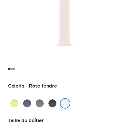
Coloris - Rose tendre
Jaune
Bleu
Gris
Noir
fluo
maritime
vert
Rose tendre
Taille du boîtier