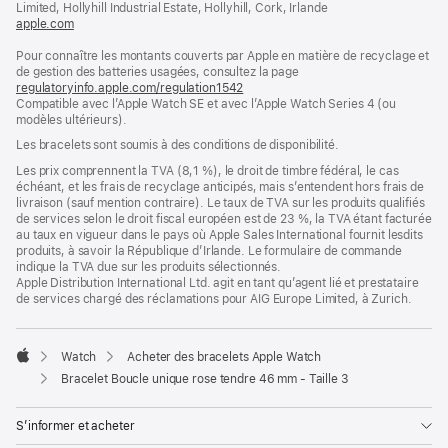
Limited, Hollyhill Industrial Estate, Hollyhill, Cork, Irlande
apple.com
(s’ouvre
dans
Pour connaître les montants couverts par Apple en matière de recyclage et
une
de gestion des batteries usagées, consultez la page
nouvelle
regulatoryinfo.apple.com/regulation1542
fenêtre)
(s’ouvre
Compatible avec l’Apple Watch SE et avec l’Apple Watch Series 4 (ou
dans
modèles ultérieurs).
une
nouvelle
Les bracelets sont soumis à des conditions de disponibilité.
fenêtre)
Les prix comprennent la TVA (8,1 %), le droit de timbre fédéral, le cas
échéant, et les frais de recyclage anticipés, mais s’entendent hors frais de
livraison (sauf mention contraire). Le taux de TVA sur les produits qualifiés
de services selon le droit fiscal européen est de 23 %, la TVA étant facturée
au taux en vigueur dans le pays où Apple Sales International fournit lesdits
produits, à savoir la République d’Irlande. Le formulaire de commande
indique la TVA due sur les produits sélectionnés.
Apple Distribution International Ltd. agit en tant qu’agent lié et prestataire
de services chargé des réclamations pour AIG Europe Limited, à Zurich.
Watch
Acheter des bracelets Apple Watch
Apple
Bracelet Boucle unique rose tendre 46 mm - Taille 3
S’informer et acheter