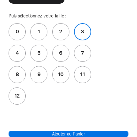
Puis sélectionnez votre taille :
0
1
2
3
4
5
6
7
8
9
10
11
12
Ajouter au Panier