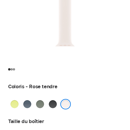
Coloris - Rose tendre
Jaune
Bleu
Gris
Noir
fluo
maritime
vert
Rose tendre
Taille du boîtier