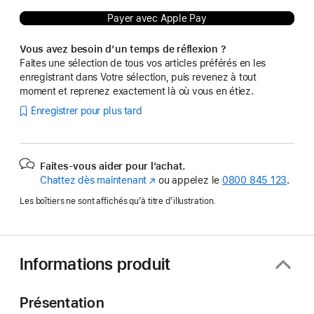
Payer avec Apple Pay
Vous avez besoin d’un temps de réflexion ?
Faites une sélection de tous vos articles préférés en les
enregistrant dans Votre sélection, puis revenez à tout
moment et reprenez exactement là où vous en étiez.
Enregistrer pour plus tard
Faites-vous aider pour l’achat.
Chattez dès maintenant
(s’ouvre
ou appelez le
0800 845 123
.
dans
Les boîtiers ne sont affichés qu’à titre d’illustration.
une
nouvelle
fenêtre)
Informations produit
Présentation