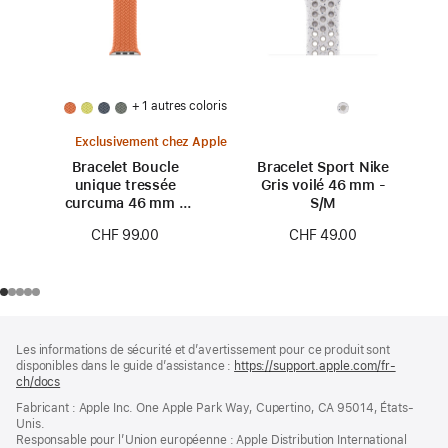
+ 1 autres coloris
Exclusivement chez Apple
Bracelet Boucle
Bracelet Sport Nike
unique tressée
Gris voilé 46 mm -
curcuma 46 mm -
S/M
Taille 0
CHF 99.00
CHF 49.00
Pied
Notes
Les informations de sécurité et d’avertissement pour ce produit sont
de
de
disponibles dans le guide d’assistance :
https://support.apple.com/fr-
bas
page
ch/docs
(s’ouvre
de
dans
Fabricant : Apple Inc. One Apple Park Way, Cupertino, CA 95014, États-
page
une
Unis.
nouvelle
Responsable pour l’Union européenne : Apple Distribution International
fenêtre)