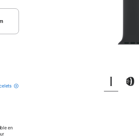
m
acelets
ible en
our