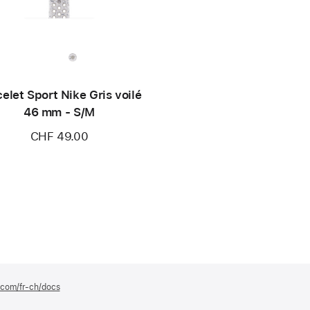
elet Sport Nike Gris voilé
46 mm - S/M
CHF 49.00
e.com/fr-ch/docs
(s’ouvre
dans
une