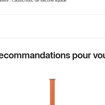
tière : Caoutchouc de silicone liquide
ecommandations pour vo