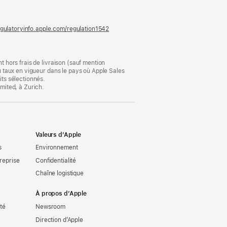
nouvelle
fenêtre)
gulatoryinfo.apple.com/regulation1542
(s’ouvre
dans
une
nouvelle
fenêtre)
t hors frais de livraison (sauf mention
au taux en vigueur dans le pays où Apple Sales
its sélectionnés.
imited, à Zurich.
Valeurs d’Apple
s
Environnement
reprise
Confidentialité
Chaîne logistique
À propos d’Apple
ité
Newsroom
Direction d’Apple