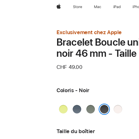
Apple
Store
Mac
iPad
iPh
Exclusivement chez Apple
Bracelet Boucle un
noir 46 mm - Taille
CHF 49.00
Coloris - Noir
Jaune
Bleu
Gris
Rose
fluo
maritime
vert
tendre
Noir
Taille du boîtier