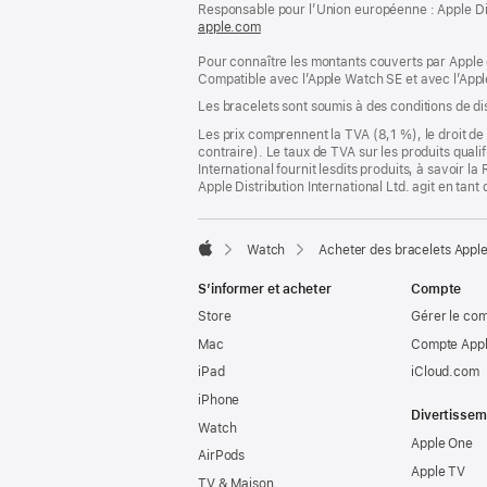
page
Responsable pour l’Union européenne : Apple Distri
de
apple.com
(s’ouvre
page
dans
Pour connaître les montants couverts par Apple 
une
Compatible avec l’Apple Watch SE et avec l’Appl
nouvelle
fenêtre)
Les bracelets sont soumis à des conditions de dis
Les prix comprennent la TVA (8,1 %), le droit de 
contraire). Le taux de TVA sur les produits quali
International fournit lesdits produits, à savoir 
Apple Distribution International Ltd. agit en tan
Watch
Acheter des bracelets Appl
Apple
S’informer et acheter
Compte
Store
Gérer le co
Mac
Compte Appl
iPad
iCloud.com
iPhone
Divertissem
Watch
Apple One
AirPods
Apple TV
TV & Maison