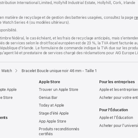
bution International Limited, Hollyhill Industrial Estate, Hollyhill, Cork, Irlande
en matière de recyclage et de gestion des batteries usagées, consultez la page
re
e Watch Series 4 (ou modèles ultérieurs).
ponibilité.
timbre fédéral, le cas échéant, et les frais de recyclage anticipés, mais s’entenden
fiés de services selon le droit fiscal européen est de 23 %, la TVA étant facturée 
la République d’Irlande. Le formulaire de commande indique la TVA due sur les produ
t qu’agent lié et prestataire de services chargé des réclamations pour AIG Europe L
e Watch
Bracelet Boucle unique noir 46 mm - Taille 1
Apple Store
Pour les entreprises
mpte Apple
Trouver un Apple Store
Apple et les entreprise
e Store
Genius Bar
Acheter pour votre ent
Today at Apple
Pour l’Éducation
Stage d’été Apple
ents
Apple et l’Éducation
App Apple Store
Acheter pour l’univers
Produits reconditionnés
certifiés