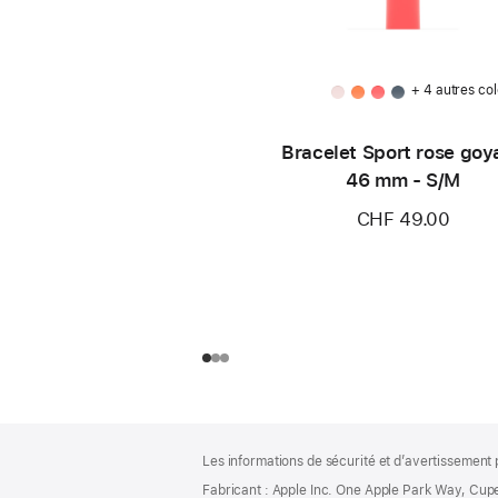
+ 4 autres col
Bracelet Sport rose goy
46 mm - S/M
CHF 49.00
Pied
Notes
Les informations de sécurité et d’avertissement 
de
de
bas
Fabricant : Apple Inc. One Apple Park Way, Cup