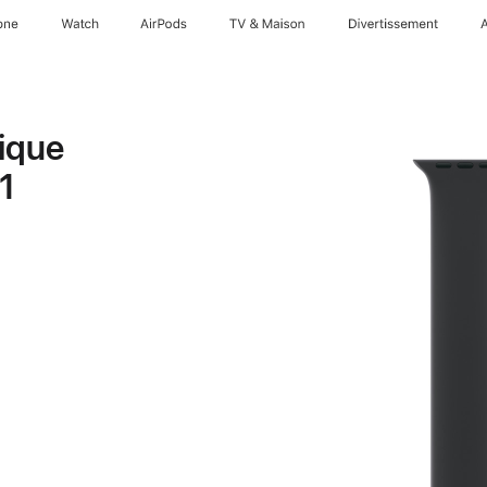
one
Watch
AirPods
TV & Maison
Divertissements
ique
 1