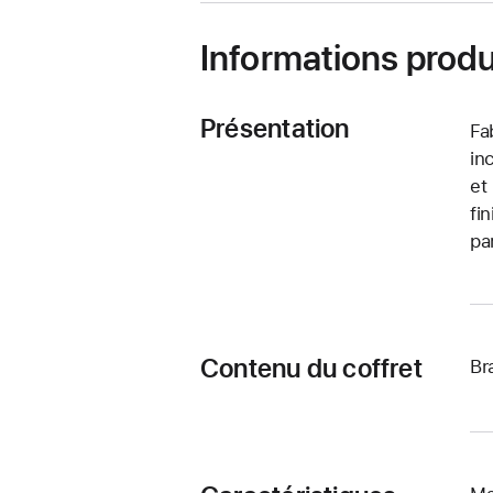
Informations produ
Présentation
Fa
in
et
fi
pa
Contenu du coffret
Br