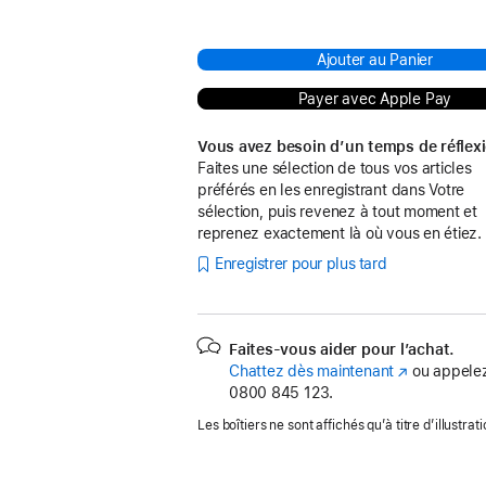
Ajouter au Panier
Payer avec Apple Pay
Vous avez besoin d’un temps de réflex
Faites une sélection de tous vos articles
préférés en les enregistrant dans Votre
sélection, puis revenez à tout moment et
reprenez exactement là où vous en étiez.
Enregistrer pour plus tard
Faites-vous aider pour l’achat.
Chattez dès maintenant
(s’ouvre
ou appelez
0800 845 123.
dans
une
Les boîtiers ne sont affichés qu’à titre d’illustrati
nouvelle
fenêtre)