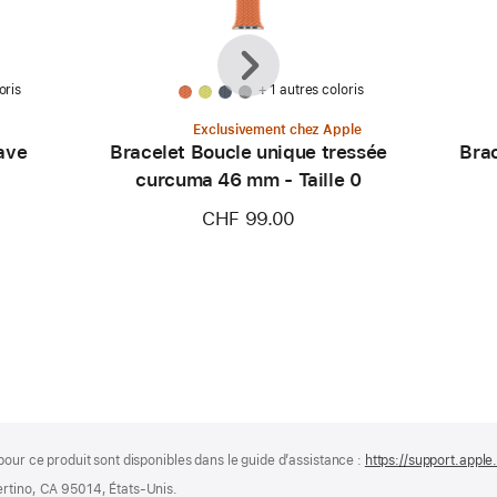
Précédent
Suivant
oris
+ 1 autres coloris
Exclusivement chez Apple
ave
Bracelet Boucle unique tressée
Brac
curcuma 46 mm - Taille 0
CHF 99.00
pour ce produit sont disponibles dans le guide d’assistance :
https://support.appl
ertino, CA 95014, États-Unis.