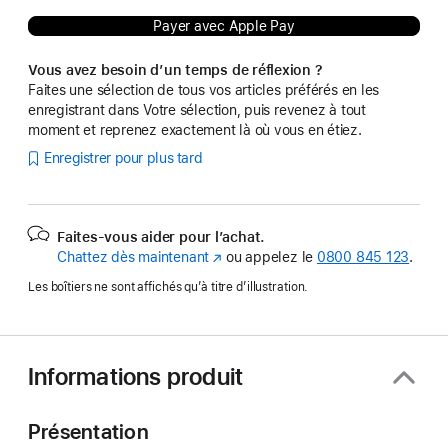
Payer avec Apple Pay
Vous avez besoin d’un temps de réflexion ?
Faites une sélection de tous vos articles préférés en les
enregistrant dans Votre sélection, puis revenez à tout
moment et reprenez exactement là où vous en étiez.
Enregistrer pour plus tard
Faites-vous aider pour l’achat.
Chattez dès maintenant
(s’ouvre
ou appelez le
0800 845 123
.
dans
Les boîtiers ne sont affichés qu’à titre d’illustration.
une
nouvelle
fenêtre)
Informations produit
Présentation