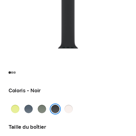
Coloris - Noir
Jaune
Bleu
Gris
Rose
fluo
maritime
vert
tendre
Noir
Taille du boîtier