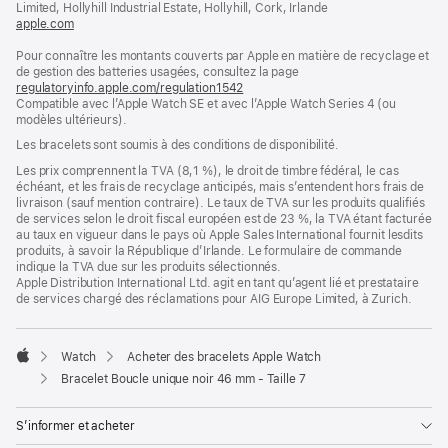
Limited, Hollyhill Industrial Estate, Hollyhill, Cork, Irlande
apple.com
(s’ouvre
dans
Pour connaître les montants couverts par Apple en matière de recyclage et
une
de gestion des batteries usagées, consultez la page
nouvelle
regulatoryinfo.apple.com/regulation1542
fenêtre)
(s’ouvre
Compatible avec l’Apple Watch SE et avec l’Apple Watch Series 4 (ou
dans
modèles ultérieurs).
une
nouvelle
Les bracelets sont soumis à des conditions de disponibilité.
fenêtre)
Les prix comprennent la TVA (8,1 %), le droit de timbre fédéral, le cas
échéant, et les frais de recyclage anticipés, mais s’entendent hors frais de
livraison (sauf mention contraire). Le taux de TVA sur les produits qualifiés
de services selon le droit fiscal européen est de 23 %, la TVA étant facturée
au taux en vigueur dans le pays où Apple Sales International fournit lesdits
produits, à savoir la République d’Irlande. Le formulaire de commande
indique la TVA due sur les produits sélectionnés.
Apple Distribution International Ltd. agit en tant qu’agent lié et prestataire
de services chargé des réclamations pour AIG Europe Limited, à Zurich.
Watch
Acheter des bracelets Apple Watch
Apple
Bracelet Boucle unique noir 46 mm - Taille 7
S’informer et acheter