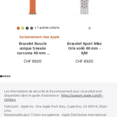
+ 1 autres coloris
Exclusivement chez Apple
Bracelet Boucle
Bracelet Sport Nike
unique tressée
Gris voilé 46 mm -
curcuma 46 mm -
S/M
Taille 0
CHF 99.00
CHF 49.00
Pied
Notes
Les informations de sécurité et d’avertissement pour ce produit sont
de
de
disponibles dans le guide d’assistance :
https://support.apple.com/fr-
bas
page
ch/docs
(s’ouvre
de
dans
Fabricant : Apple Inc. One Apple Park Way, Cupertino, CA 95014, États-
page
une
Unis.
nouvelle
Responsable pour l’Union européenne : Apple Distribution International
fenêtre)