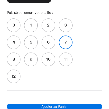
Puis sélectionnez votre taille :
0
1
2
3
4
5
6
7
8
9
10
11
12
Ajouter au Panier