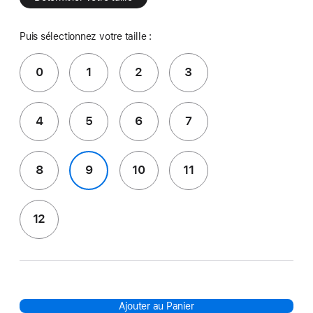
Puis sélectionnez votre taille :
0
1
2
3
4
5
6
7
8
9
10
11
12
Ajouter au Panier