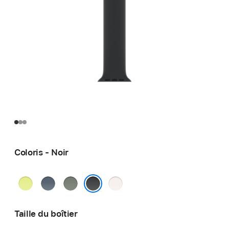
Coloris - Noir
Jaune
Bleu
Gris
Rose
fluo
maritime
vert
tendre
Noir
Taille du boîtier