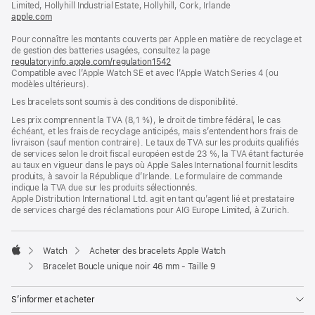
Limited, Hollyhill Industrial Estate, Hollyhill, Cork, Irlande
apple.com
(s’ouvre
dans
Pour connaître les montants couverts par Apple en matière de recyclage et
une
de gestion des batteries usagées, consultez la page
nouvelle
regulatoryinfo.apple.com/regulation1542
fenêtre)
(s’ouvre
Compatible avec l’Apple Watch SE et avec l’Apple Watch Series 4 (ou
dans
modèles ultérieurs).
une
nouvelle
Les bracelets sont soumis à des conditions de disponibilité.
fenêtre)
Les prix comprennent la TVA (8,1 %), le droit de timbre fédéral, le cas
échéant, et les frais de recyclage anticipés, mais s’entendent hors frais de
livraison (sauf mention contraire). Le taux de TVA sur les produits qualifiés
de services selon le droit fiscal européen est de 23 %, la TVA étant facturée
au taux en vigueur dans le pays où Apple Sales International fournit lesdits
produits, à savoir la République d’Irlande. Le formulaire de commande
indique la TVA due sur les produits sélectionnés.
Apple Distribution International Ltd. agit en tant qu’agent lié et prestataire
de services chargé des réclamations pour AIG Europe Limited, à Zurich.
Watch
Acheter des bracelets Apple Watch
Apple
Bracelet Boucle unique noir 46 mm - Taille 9
S’informer et acheter