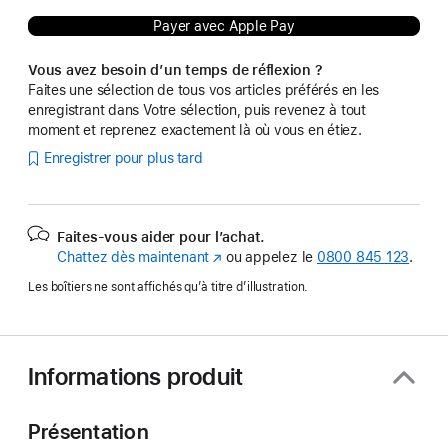
Payer avec Apple Pay
Vous avez besoin d’un temps de réflexion ?
Faites une sélection de tous vos articles préférés en les
enregistrant dans Votre sélection, puis revenez à tout
moment et reprenez exactement là où vous en étiez.
Enregistrer pour plus tard
Faites-vous aider pour l’achat.
Chattez dès maintenant
(s’ouvre
ou appelez le
0800 845 123
.
dans
Les boîtiers ne sont affichés qu’à titre d’illustration.
une
nouvelle
fenêtre)
Informations produit
Présentation