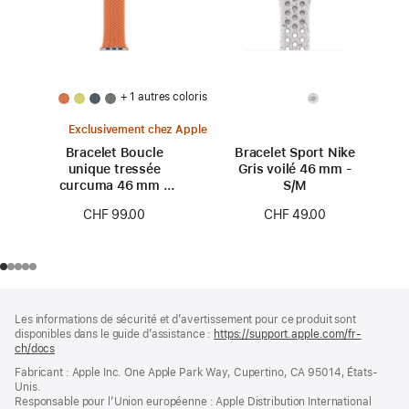
+ 1 autres coloris
Exclusivement chez Apple
Bracelet Boucle
Bracelet Sport Nike
unique tressée
Gris voilé 46 mm -
curcuma 46 mm -
S/M
Taille 0
CHF 99.00
CHF 49.00
Pied
Notes
Les informations de sécurité et d’avertissement pour ce produit sont
de
de
disponibles dans le guide d’assistance :
https://support.apple.com/fr-
bas
page
ch/docs
(s’ouvre
de
dans
Fabricant : Apple Inc. One Apple Park Way, Cupertino, CA 95014, États-
page
une
Unis.
nouvelle
Responsable pour l’Union européenne : Apple Distribution International
fenêtre)