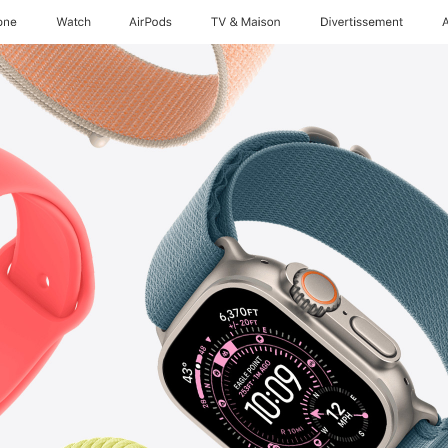
one
Watch
AirPods
TV & Maison
Divertissements