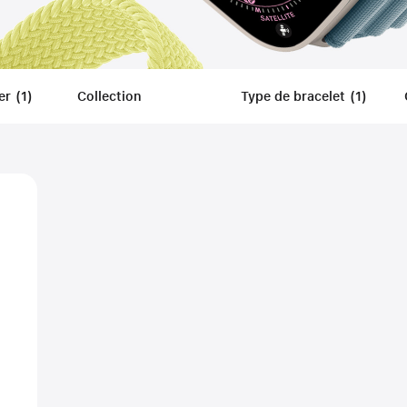
er
(
1
)
Filters
Collection
Type de bracelet
(
1
)
Filters
Applied
Appli