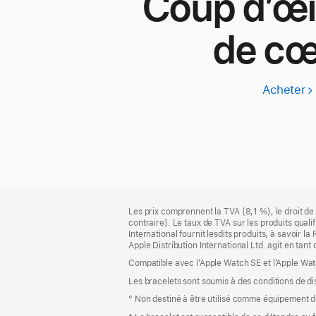
Coup d’œi
de cœ
Acheter
A
W
S
3
Pied
Notes
Les prix comprennent la TVA (8,1 %), le droit de 
de
de
contraire). Le taux de TVA sur les produits quali
bas
page
International fournit lesdits produits, à savoir 
de
Apple Distribution International Ltd. agit en tan
page
Compatible avec l’Apple Watch SE et l’Apple Wat
Les bracelets sont soumis à des conditions de dis
° Non destiné à être utilisé comme équipement de