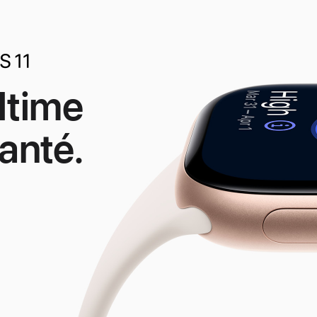
ltime
anté.