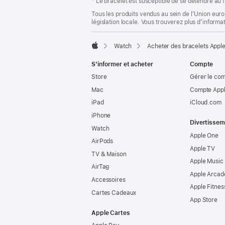
* Le bracelet est susceptible de se détendre au f
Tous les produits vendus au sein de l’Union eur
législation locale. Vous trouverez plus d’informa
Watch
Acheter des bracelets Appl
Apple
S’informer et acheter
Compte
Store
Gérer le co
Mac
Compte Appl
iPad
iCloud.com
iPhone
Divertissem
Watch
Apple One
AirPods
Apple TV
TV & Maison
Apple Music
AirTag
Apple Arcad
Accessoires
Apple Fitnes
Cartes Cadeaux
App Store
Apple Cartes