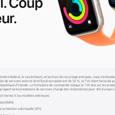
l. Coup
ur.
pple
atch
E
timbre fédéral, le cas échéant, et les frais de recyclage anticipés, mais s’entenden
fiés de services selon le droit fiscal européen est de 23 %, la TVA étant facturée 
la République d’Irlande. Le formulaire de commande indique la TVA due sur les produ
t qu’agent lié et prestataire de services chargé des réclamations pour AIG Europe L
ch Series 4 (ou modèles ultérieurs).
ponibilité.
 protection individuelle (EPI).