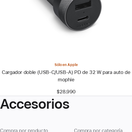
-
Cargador
doble
(USB-
C/USB-
A)
PD
de
32 W
para
auto
de
mophie
Sólo en Apple
Cargador doble (USB-C/USB-A) PD de 32 W para auto de
mophie
$28.990
Accesorios
Compra por producto
Compra por categoría