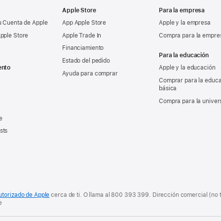
Apple Store
Para la empresa
u Cuenta de Apple
App Apple Store
Apple y la empresa
pple Store
Apple Trade In
Compra para la empre
Financiamiento
Para la educación
Estado del pedido
ento
Apple y la educación
Ayuda para comprar
Comprar para la educ
básica
Compra para la univer
e
sts
utorizado de Apple
cerca de ti. O
llama al
800 393 399
. Dirección comercial (no 
e