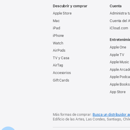
de
página
Descubrir y comprar
Cuenta
página
Apple Store
Administra t
Mac
Cuenta del A
iPad
iCloud.com
iPhone
Entretenimi
Watch
Apple One
AirPods
Apple TV
TV y Casa
Apple Music
AirTag
Apple Arcad
Accesorios
Apple Podca
Gift Cards
Apple Books
App Store
Más formas de comprar:
Busca un distribuidor a
Edificio de las Artes, Las Condes, Santiago, Chil