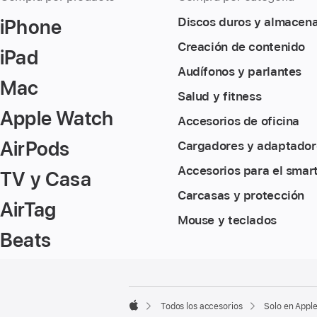
iPhone
Discos duros y almacen
Creación de contenido
iPad
Audífonos y parlantes
Mac
Salud y fitness
Apple Watch
Accesorios de oficina
AirPods
Cargadores y adaptador
Accesorios para el smar
TV y Casa
Carcasas y protección
AirTag
Mouse y teclados
Beats
Nota
Notas
a
a
pie
pie
Todos los accesorios
Solo en Appl
de
Apple