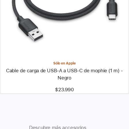
-
Cable
de
carga
de
USB‑A
a
USB‑C
de
mophie
(1 m)
-
Negro
Sólo en Apple
Cable de carga de USB‑A a USB‑C de mophie (1 m) -
Negro
$23.990
Descubre más accesorios