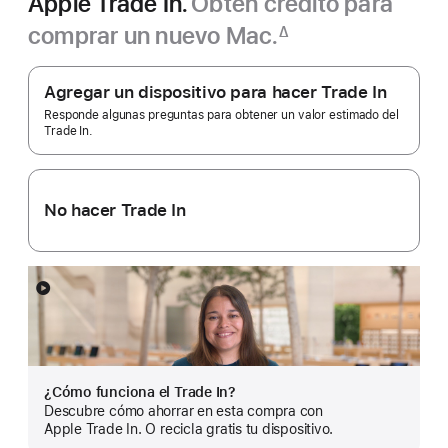
Apple Trade In.
Obtén crédito para
comprar un nuevo Mac.
∆
Nota
Apple
a
pie
Trade
Agregar un dispositivo para hacer Trade In
de
In.
página
Responde algunas preguntas para obtener un valor estimado del
Trade In.
No hacer Trade In
Mostrar
más
¿Cómo funciona el Trade In?
Descubre cómo ahorrar en esta compra con
Apple Trade In. O recicla gratis tu dispositivo.