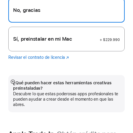
nueva)
No, gracias
Sí, preinstalar en mi Mac
+ $229.990
Revisar el contrato de licencia
Logic
(Se
Pro
abre
en
una
ventana
¿Qué pueden hacer estas herramientas creativas
Mostrar
nueva)
preinstaladas?
más
Descubre lo que estas poderosas apps profesionales te
pueden ayudar a crear desde el momento en que las
abres.