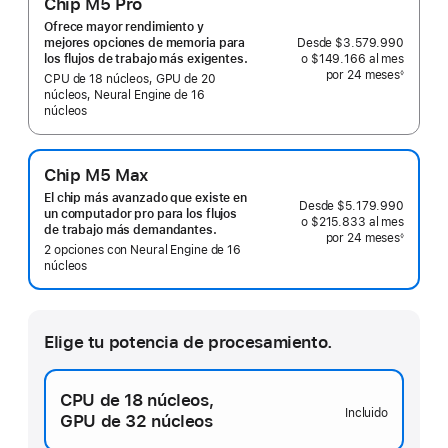
Chip M5 Pro
Ofrece mayor rendimiento y
Desde
$3.579.990
mejores opciones de memoria para
o $149.166
al mes
 al mes
los flujos de trabajo más exigentes.
por 24
meses
meses
◊
CPU de 18 núcleos, GPU de 20
 Nota a pie de página 
núcleos, Neural Engine de 16
núcleos
Chip M5 Max
El chip más avanzado que existe en
Desde
$5.179.990
un computador pro para los flujos
o $215.833
al mes
 al mes
de trabajo más demandantes.
por 24
meses
meses
◊
 Nota a pie de página 
2 opciones con Neural Engine de 16
núcleos
Elige tu potencia de procesamiento.
CPU de 18 núcleos,
Incluido
GPU de 32 núcleos