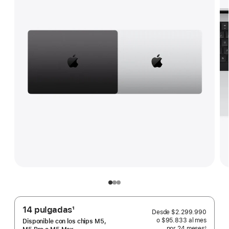
14 pulgadas
1
Desde
$2.299.990
Nota
o $95.833
al mes
 al mes
Disponible con los chips M5,
por 24
meses
meses
◊