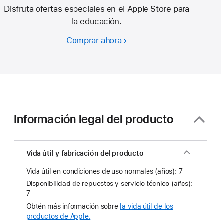
Disfruta ofertas especiales en el Apple Store para
la educación.
Comprar ahora
Ahorra
en
un
nuevo
Mac
con
los
Información legal del producto
descuentos
para
estudiantes
Vida útil y fabricación del producto
y
Vida útil en condiciones de uso normales (años): 7
docentes.
Disponibilidad de repuestos y servicio técnico (años):
7
Obtén más información sobre
la vida útil de los
productos de Apple.
(Se