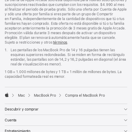
La oferta de Apple Arcade sólo está disponible para nuevas suscripciones y
suscripciones reactivadas que cumplan con los requisitos. $4.990 al mes
al finalizar el periodo de prueba gratis. Sólo una oferta por Cuenta de Apple
y sólo una oferta por familia si eres parte de un grupo de Compartir
en Familia, independientemente de la cantidad de dispositivos que tú o tus
familiares hayan comprado. Esta oferta no está disponible si tú o tu familia
aceptaron anteriormente la promoción de 3 meses gratis de Apple Arcade.
Promoción válida durante 3 meses después de activar un dispositivo
elegible. El plan se renovará automáticamente hasta que se cancele.
Sujeto a restricciones y otros
términos
.
Nota
1.
Las pantallas de los MacBook Pro de 14 y 16 pulgadas tienen las
a
esquinas superiores redondeadas. Si se miden en forma de rectángulo
pie
estándar, las pantallas son de 14,2 y 16,2 pulgadas en diagonal (el área
de
real de visualización es menor).
página
1 GB = 1.000 millones de bytes y 1 TB = 1 millón de millones de bytes. La
capacidad formateada real es menor.
Mac
MacBook Pro
Compra el MacBook Pro
Apple
Descubrir y comprar
Cuenta
Entretenimiento