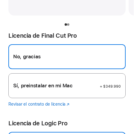
Licencia de Final Cut Pro
No, gracias
Sí, preinstalar en mi Mac
+ $349.990
Revisar el contrato de licencia
Final
(Se
Cut
abre
Pro
en
Licencia de Logic Pro
una
ventana