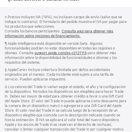
Nota
Notas
Nota
◊ Precios incluyen IVA (19%); no incluyen cargos de envío (salvo que se
a
a
a
indique lo contrario). El formulario del pedido muestra el IVA por pagar para
pie
pie
pie
los productos que selecciones.
de
de
Consulta los bancos participantes.
Consulta aquí para obtener más
de
página
página
información sobre opciones de financiamiento.
(Se
página
abre
Nota
¶ Apple Intelligence está disponible en versión beta. Algunas
en
a
funcionalidades podrían no estar disponibles en todas las regiones o
una
pie
idiomas. Consulta
support.apple.com/es-cl/121115
(Se
para obtener más
pestaña
de
información sobre la disponibilidad de funcionalidades e idiomas y los
abre
nueva)
página
requisitos del sistema.
en
una
Nota
§ AppleCare+ incluye cobertura ilimitada por daños accidentales
ventana
a
originados por el manejo. Cada incidente está sujeto a una tarifa de
nueva)
pie
servicio. Pueden aplicarse impuestos.
de
Nota
∆ Los valores del Trade In varían según el estado, el año y la configuración
página
a
de tu dispositivo. No todos los dispositivos son elegibles para hacer Trade
pie
In. Debes ser mayor de edad para obtener crédito a favor o una Gift Card
de
del Apple Store. El valor del Trade In puede aplicarse como descuento para
página
la compra de un dispositivo nuevo o agregarse a una Gift Card del Apple
Store. El valor real del Trade In se calcula luego de la recepción de un
dispositivo elegible que coincida con la descripción indicada cuando se
hizo la estimación. El IVA se aplicará al valor total del nuevo dispositivo.
Apple y los socios de Trade In se reservan el derecho de rechazar,
cancelar o limitar cualquier transacción del Trade In por cualquier motivo.