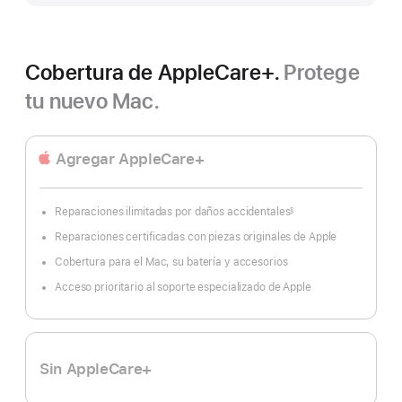
Cobertura de AppleCare+.
Protege
tu nuevo Mac.
Agregar AppleCare+
Reparaciones ilimitadas por daños accidentales
§
Nota
a
Reparaciones certificadas con piezas originales de Apple
pie
de
página
Cobertura para el Mac, su batería y accesorios
Acceso prioritario al soporte especializado de Apple
Sin AppleCare+