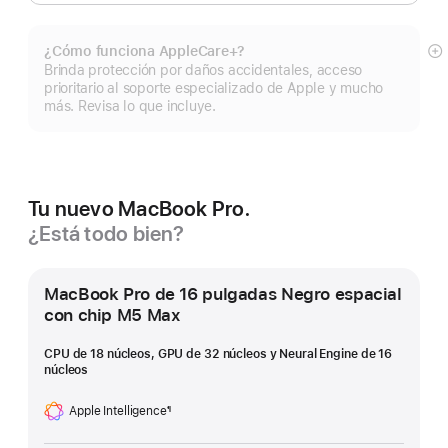
¿Cómo funciona AppleCare+?
Mo
Brinda protección por daños accidentales, acceso
m
prioritario al soporte especializado de Apple y mucho
más. Revisa lo que incluye.
Tu nuevo MacBook Pro.
¿Está todo bien?
MacBook Pro de 16 pulgadas Negro espacial
con chip M5 Max
CPU de 18 núcleos, GPU de 32 núcleos y Neural Engine de 16
núcleos
Apple Intelligence
¶
Nota
a
pie
de