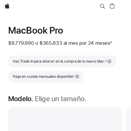
Apple
MacBook Pro
$8.779.990
o
$365.833
al mes
Al
por 24
meses
meses
◊
Nota
mes
a
pie
Nota a pie de página
de
Haz Trade In para ahorrar en la compra de tu nuevo Mac.
∆
página
Nota a pie de página
Pago en cuotas mensuales disponible
◊
Modelo.
Elige un tamaño.