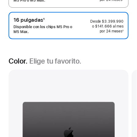
a
M5 Pro o M5 Max.
 Nota a pie de página 
pie
de
16 pulgadas
1
página
Desde
$3.399.990
Nota
o $141.666
al mes
 al mes
Disponible con los chips M5 Pro o
por 24
meses
meses
◊
a
M5 Max.
 Nota a pie de página 
pie
de
página
Color.
Elige tu favorito.