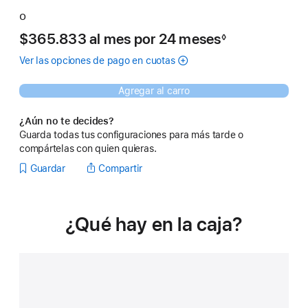
o
$365.833
al mes
Al
por 24
meses
meses
◊
Nota
mes
a
Ver las opciones de pago en cuotas
pie
de
página
Agregar al carro
¿Aún no te decides?
Guarda todas tus configuraciones para más tarde o
compártelas con quien quieras.
Guardar
Compartir
¿Qué hay en la caja?