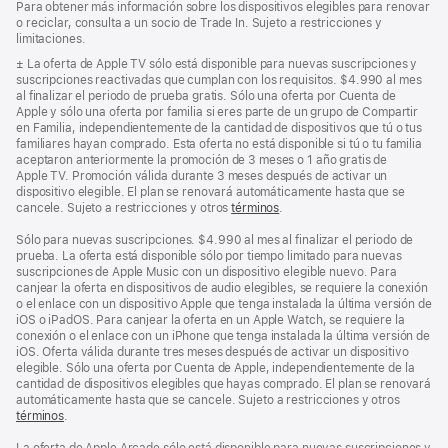
Para obtener más información sobre los dispositivos elegibles para renovar
o reciclar, consulta a un socio de Trade In. Sujeto a restricciones y
limitaciones.
Nota
± La oferta de Apple TV sólo está disponible para nuevas suscripciones y
a
suscripciones reactivadas que cumplan con los requisitos. $4.990 al mes
pie
al finalizar el periodo de prueba gratis. Sólo una oferta por Cuenta de
de
Apple y sólo una oferta por familia si eres parte de un grupo de Compartir
página
en Familia, independientemente de la cantidad de dispositivos que tú o tus
familiares hayan comprado. Esta oferta no está disponible si tú o tu familia
aceptaron anteriormente la promoción de 3 meses o 1 año gratis de
Apple TV. Promoción válida durante 3 meses después de activar un
dispositivo elegible. El plan se renovará automáticamente hasta que se
cancele. Sujeto a restricciones y otros
términos
.
Sólo para nuevas suscripciones. $4.990 al mes al finalizar el periodo de
prueba. La oferta está disponible sólo por tiempo limitado para nuevas
suscripciones de Apple Music con un dispositivo elegible nuevo. Para
canjear la oferta en dispositivos de audio elegibles, se requiere la conexión
o el enlace con un dispositivo Apple que tenga instalada la última versión de
iOS o iPadOS. Para canjear la oferta en un Apple Watch, se requiere la
conexión o el enlace con un iPhone que tenga instalada la última versión de
iOS. Oferta válida durante tres meses después de activar un dispositivo
elegible. Sólo una oferta por Cuenta de Apple, independientemente de la
cantidad de dispositivos elegibles que hayas comprado. El plan se renovará
automáticamente hasta que se cancele. Sujeto a restricciones y otros
términos
.