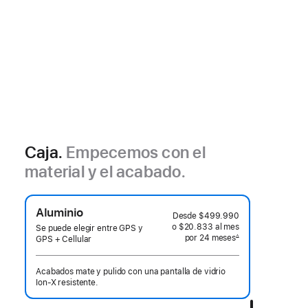
Caja.
Empecemos con el
material y el acabado.
Aluminio
Desde
$499.990
o $20.833
al mes
 al mes
Se puede elegir entre GPS y
por 24
meses
meses
∆
GPS + Cellular
 Nota a pie de página 
Acabados mate y pulido con una pantalla de vidrio
Ion‑X resistente.