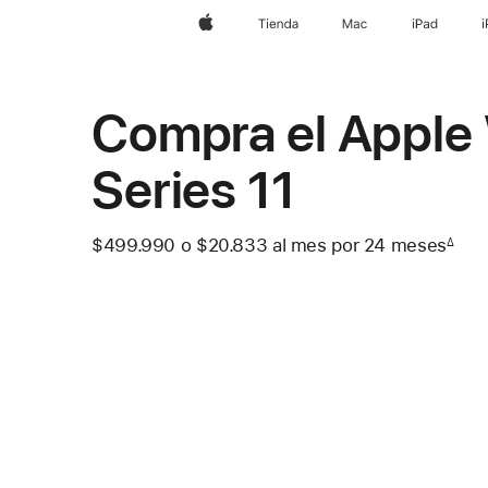
Apple
Tienda
Mac
iPad
Compra el Apple
Series 11
$499.990
o $20.833
al mes
 al mes
por 24
meses
mes
∆
 Nota a pie de página 