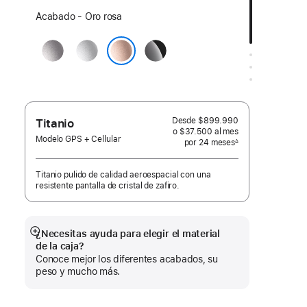
Elige
Acabado - Oro rosa
un
Gris
Plata
Negro
acabado:
espacial
azabache
Oro rosa
Desde
$899.990
Titanio
o $37.500
al mes
 al mes
Modelo GPS + Cellular
por 24
meses
meses
∆
 Nota a pie de página 
Titanio pulido de calidad aeroespacial con una
resistente pantalla de cristal de zafiro.
¿Necesitas ayuda para elegir el material
Mostrar
de la caja?
más
Conoce mejor los diferentes acabados, su
peso y mucho más.