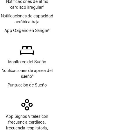
Notificaciones de ritmo
de
cardiaco irregular
página
4
Nota
Notificaciones de capacidad
a
aeróbica baja
pie
de
App Oxígeno en Sangre
5
página
Nota
a
pie
de
página
Monitoreo del Sueño
Notificaciones de apnea del
sueño
6
Nota
Puntuación de Sueño
a
pie
de
página
App Signos Vitales con
frecuencia cardiaca,
frecuencia respiratoria,