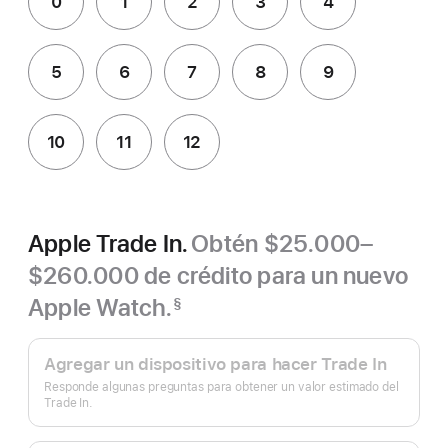
0
1
2
3
4
5
6
7
8
9
10
11
12
Apple Trade In.
Obtén $25.000–
$260.000 de crédito para un nuevo
Apple Watch.
§
Nota
Apple
a
pie
Trade
Agregar un dispositivo para hacer Trade In
de
In.
página
Responde algunas preguntas para obtener un valor estimado del
Trade In.