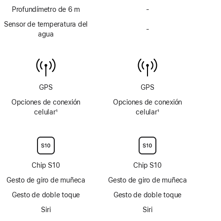
pie
Profundímetro de 6 m
pie
-
Sin
de
de
profundímetro
Sensor de temperatura del
página
página
-
de
Sin
agua
6 m
sensor
de
temperatura
del
agua
GPS
GPS
Opciones de conexión
Opciones de conexión
celular
1
celular
1
Nota
Nota
a
a
pie
pie
de
de
página
página
Chip S10
Chip S10
Gesto de giro de muñeca
Gesto de giro de muñeca
Gesto de doble toque
Gesto de doble toque
Siri
Siri