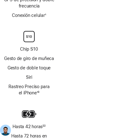
frecuencia
Conexión celular
1
Nota
a
pie
de
página
Chip S10
Gesto de giro de muñeca
Gesto de doble toque
Siri
Rastreo Preciso para
el iPhone
13
Nota
a
pie
de
página
Hasta 42 horas
22
Nota
Hasta 72 horas en
a