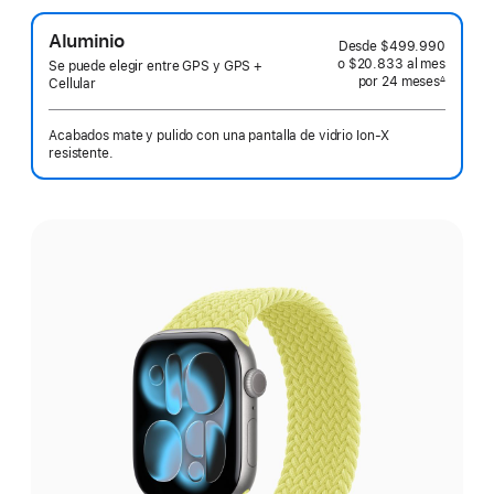
Aluminio
Desde
$499.990
o $20.833
al mes
 al mes
Se puede elegir entre GPS y GPS +
por 24
meses
meses
∆
Cellular
 Nota a pie de página 
Acabados mate y pulido con una pantalla de vidrio Ion‑X
resistente.
Elige
un
acabado: