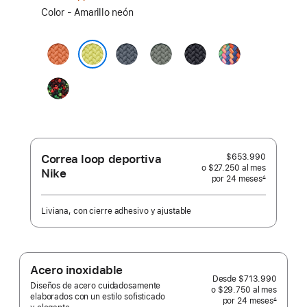
Elige
Color - Amarillo neón
un
color:
Cúrcuma
Azul
Gris
Medianoche
Edición
ancla
verdoso
Orgullo
Amarillo neón
Black
Unity
-
Unity
Connection
Correa loop deportiva
$653.990
o $27.250
al mes
 al mes
Nike
por 24
meses
meses
∆
 Nota a pie de página 
Liviana, con cierre adhesivo y ajustable
Acero inoxidable
Desde
$713.990
Diseños de acero cuidadosamente
o $29.750
al mes
 al mes
elaborados con un estilo sofisticado
por 24
meses
meses
∆
 Nota a pie de página 