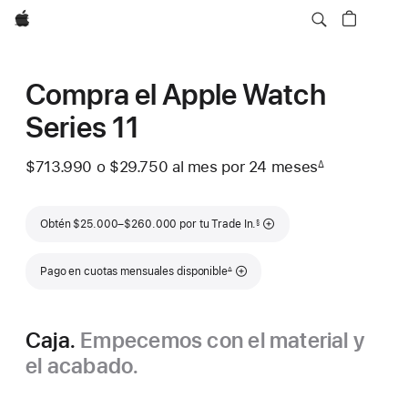
Apple
Compra el Apple Watch
Series 11
$713.990
o $29.750
al mes
 al mes
por 24
meses
meses
∆
 Nota a pie de página 
Nota a pie de página
Obtén $25.000–$260.000 por tu Trade In.
§
Nota a pie de página
Pago en cuotas mensuales disponible
∆
Caja.
Empecemos con el material y
el acabado.