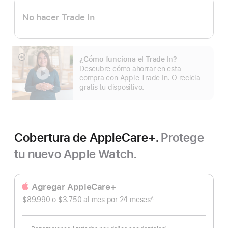
No hacer Trade In
¿Cómo funciona el Trade In?
Mostrar
Descubre cómo ahorrar en esta
más
compra con Apple Trade In. O recicla
gratis tu dispositivo.
Cobertura de AppleCare+.
Protege
tu nuevo Apple Watch.
Agregar AppleCare+
$89.990 o $3.750
al mes
Al
por 24
meses
meses
∆
Nota
mes
a
pie
de
página
◊