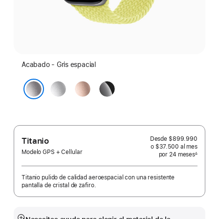
Acabado - Gris espacial
Plata
Oro
Negro
rosa
azabache
Gris espacial
Desde
$899.990
Titanio
o $37.500
al mes
 al mes
Modelo GPS + Cellular
por 24
meses
meses
∆
 Nota a pie de página 
Titanio pulido de calidad aeroespacial con una resistente
pantalla de cristal de zafiro.