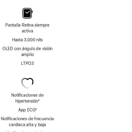
Pantalla Retina siempre
activa
Hasta 3.000 nits
OLED con ángulo de visión
amplio
LTPO3
Notificaciones de
hipertensión
2
Nota
App ECG
3
a
Nota
pie
Notificaciones de frecuencia
a
de
cardiaca alta y baja
pie
página