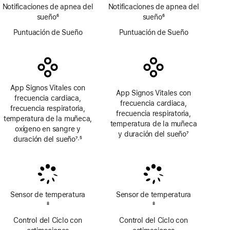
Notificaciones de apnea del
Notificaciones de apnea del
sueño
6
sueño
6
Nota
Nota
Puntuación de Sueño
Puntuación de Sueño
a
a
pie
pie
de
de
página
página
App Signos Vitales con
App Signos Vitales con
frecuencia cardiaca,
frecuencia cardiaca,
frecuencia respiratoria,
frecuencia respiratoria,
temperatura de la muñeca,
temperatura de la muñeca
oxígeno en sangre y
y duración del sueño
7
duración del sueño
7
5
,
Nota
Nota
Nota
a
a
a
pie
pie
pie
de
de
de
página
página
página
Sensor de temperatura
Sensor de temperatura
Nota
8
Nota
8
a
a
Control del Ciclo con
Control del Ciclo con
pie
pie