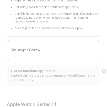
Reparaciones ilimitadas por daños accidentales
Nota
a
Servicio y soporte técnico certificados por Apple
pie
de
página
Servicio de reemplazo express: te enviaremos un dispositivo de
reemplazo para que no tengas que esperar hasta que tu
dispositivo esté reparado
Acceso prioritario al soporte especializado de Apple
Sin AppleCare+
¿Cómo funciona AppleCare+?
Mo
Explore the features and coverage of AppleCare. Terms
m
and fees apply.
Apple Watch Series 11