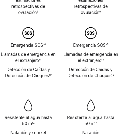
estimaciones
estimaciones
de
de
retrospectivas de
retrospectivas de
página
página
ovulación
9
ovulación
9
Nota
Nota
a
a
pie
pie
de
de
página
página
Emergencia SOS
10
Emergencia SOS
10
Nota
Nota
Llamadas de emergencia en
Llamadas de emergencia en
a
a
el extranjero
11
el extranjero
11
pie
pie
Nota
Nota
Detección de Caídas y
de
Detección de Caídas y
de
a
a
Detección de Choques
página
10
Detección de Choques
página
10
pie
pie
Nota
Nota
de
-
Sin
de
-
Sin
a
a
página
sirena
página
sirena
pie
pie
de
de
página
página
Resistente al agua hasta
Resistente al agua hasta
50 m
12
50 m
17
Nota
Nota
Natación y snorkel
Natación
a
a