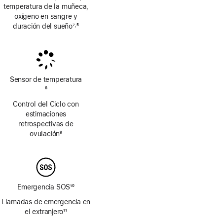
temperatura de la muñeca,
oxígeno en sangre y
duración del sueño
7
5
,
Nota
Nota
a
a
pie
pie
de
de
página
página
Sensor de temperatura
Nota
8
a
Control del Ciclo con
pie
estimaciones
de
retrospectivas de
página
ovulación
9
Nota
a
pie
de
página
Emergencia SOS
10
Nota
Llamadas de emergencia en
a
el extranjero
11
pie