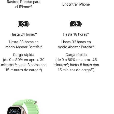
Rastreo Preciso para
Encontrar iPhone
el iPhone
13
Nota
a
pie
de
página
Hasta 24 horas
14
Hasta 18 horas
18
Nota
Nota
Hasta 38 horas en
Hasta 32 horas en
a
a
modo Ahorrar Batería
14
modo Ahorrar Batería
18
pie
pie
Nota
Nota
de
Carga rápida
de
Carga rápida
a
a
(de 0 a 80% en aprox. 30
página
(de 0 a 80% en aprox. 45
página
pie
pie
minutos
15
; hasta 8 horas con
minutos
19
; hasta 8 horas con
de
de
Nota
15 minutos de carga
16
)
Nota
15 minutos de carga
20
)
página
página
a
Nota
a
Nota
pie
a
pie
a
de
pie
de
pie
página
de
página
de
página
página