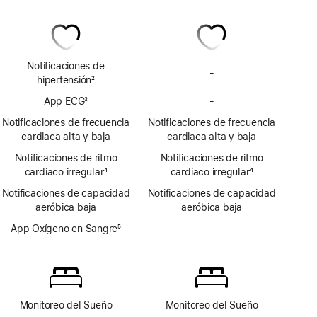
Notificaciones de
-
Sin
hipertensión
2
notificaciones
Nota
App ECG
3
-
de
Sin
a
Nota
hipertensión
app
pie
Notificaciones de frecuencia
Notificaciones de frecuencia
a
ECG
de
cardiaca alta y baja
cardiaca alta y baja
pie
página
Notificaciones de ritmo
de
Notificaciones de ritmo
cardiaco irregular
página
4
cardiaco irregular
4
Nota
Nota
Notificaciones de capacidad
Notificaciones de capacidad
a
a
aeróbica baja
aeróbica baja
pie
pie
de
App Oxígeno en Sangre
5
de
-
Sin
página
Nota
página
app
a
Oxígeno
pie
en
de
Sangre
página
Monitoreo del Sueño
Monitoreo del Sueño