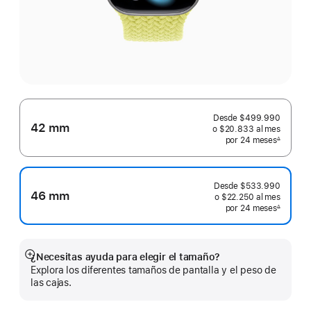
Desde
$499.990
42 mm
o $20.833
al mes
 al mes
por 24
meses
meses
∆
 Nota a pie de página 
Desde
$533.990
46 mm
o $22.250
al mes
 al mes
por 24
meses
meses
∆
 Nota a pie de página 
¿Necesitas ayuda para elegir el tamaño?
Mostrar
Explora los diferentes tamaños de pantalla y el peso de
más
las cajas.