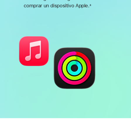
comprar un dispositivo Apple.
±
Nota
a
pie
de
página
Batería
Funcionalidades
de