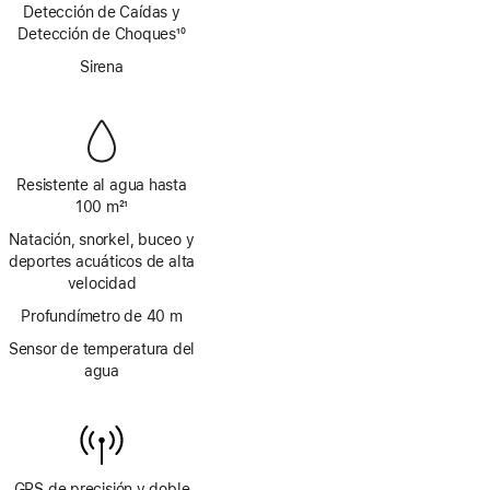
Nota
Detección de Caídas y
de
a
Detección de Choques
página
10
pie
Nota
de
Sirena
a
página
pie
de
página
Resistente al agua hasta
100 m
21
Nota
Natación, snorkel, buceo y
a
deportes acuáticos de alta
pie
velocidad
de
página
Profundímetro de 40 m
Sensor de temperatura del
agua
GPS de precisión y doble