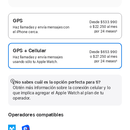
GPS
Desde
$533.990
o $22.250
al mes
 al mes
Haz llamadas y envía mensajes con
por 24
meses
meses
∆
el iPhone cerca.
 Nota a pie de página 
GPS + Cellular
Desde
$653.990
o $27.250
al mes
 al mes
Haz llamadas y envía mensajes
por 24
meses
meses
∆
usando sólo tu Apple Watch.
 Nota a pie de página 
¿No sabes cuál es la opción perfecta para ti?
Mostrar
Obtén más información sobre la conexión celular y lo
más
que implica agregar el Apple Watch al plan de tu
operador.
Operadores compatibles