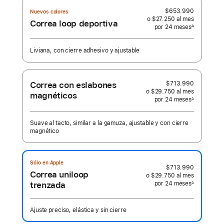
$653.990
Nuevos colores
o $27.250
al mes
 al mes
Correa loop deportiva
por 24
meses
meses
∆
 Nota a pie de página 
Liviana, con cierre adhesivo y ajustable
Correa con eslabones
$713.990
o $29.750
al mes
 al mes
magnéticos
por 24
meses
meses
∆
 Nota a pie de página 
Suave al tacto, similar a la gamuza, ajustable y con cierre
magnético
Sólo en Apple
$713.990
Correa uniloop
o $29.750
al mes
 al mes
por 24
meses
meses
∆
trenzada
 Nota a pie de página 
Ajuste preciso, elástica y sin cierre