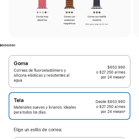
Goma
$653.990
Correas de fluoroelastómero y
o $27.250
al mes
 al mes
silicona elásticas y resistentes al
por 24
meses
meses
∆
agua
 Nota a pie de página 
Tela
Desde
$653.990
o $27.250
al mes
 al mes
Materiales suaves y livianos. Ideales
por 24
meses
meses
∆
para todos los días.
 Nota a pie de página 
Elige un estilo de correa: