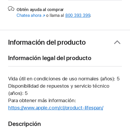
Obtén ayuda al comprar
Chatea ahora
(Se
o llama al
800 393 399
.
abre
en
una
ventana
Información del producto
nueva)
Información legal del producto
Vida útil en condiciones de uso normales (años): 5
Disponibilidad de repuestos y servicio técnico
(años): 5
Para obtener más información:
https://www.apple.com/cl/product-lifespan/
(Se
abre
en
Descripción
una