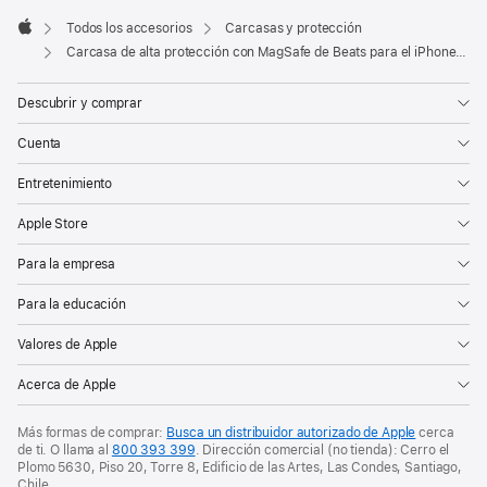
en
una
Todos los accesorios
Carcasas y protección
pestaña
Apple
Carcasa de alta protección con MagSafe de Beats para el iPhone 17 Pro Max con Control de la Cámara – Naranja sierra
nueva)
Descubrir y comprar
Cuenta
Entretenimiento
Apple Store
Para la empresa
Para la educación
Valores de Apple
Acerca de Apple
Más formas de comprar:
Busca un distribuidor autorizado de Apple
cerca
de ti. O
llama al
800 393 399
. Dirección comercial (no tienda): Cerro el
Plomo 5630, Piso 20, Torre 8, Edificio de las Artes, Las Condes, Santiago,
Chile