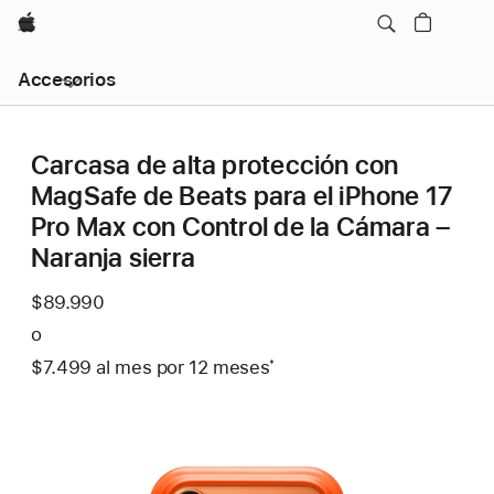
Apple
Navegación
Accesorios
local
-
Abrir
menú
Carcasa de alta protección con
MagSafe de Beats para el iPhone 17
Pro Max con Control de la Cámara –
Naranja sierra
$89.990
o
$7.499
al mes
Al
por 12
meses
meses
Nota
*
mes
a
pie
de
página