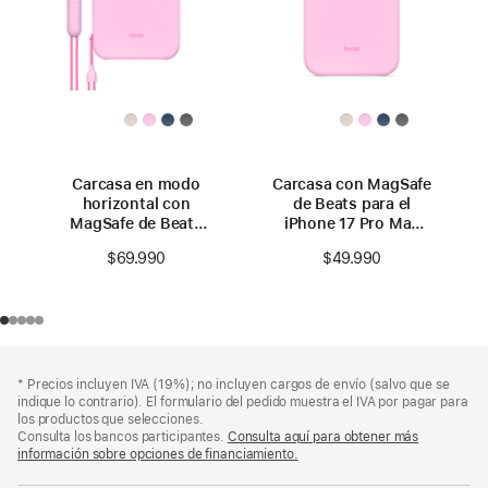
Carcasa en modo
Carcasa con MagSafe
horizontal con
de Beats para el
MagSafe de Beats
iPhone 17 Pro Max
para el iPhone 17
con Control de la
$69.990
$49.990
Pro Max con Control
Cámara – Rosa
de la Cámara – Rosa
mineral
mineral
Nota
Notas
Nota
* Precios incluyen IVA (19%); no incluyen cargos de envío (salvo que se
a
a
a
indique lo contrario). El formulario del pedido muestra el IVA por pagar para
pie
pie
pie
los productos que selecciones.
de
de
Consulta los bancos participantes.
Consulta aquí para obtener más
de
página
página
información sobre opciones de financiamiento.
(Se
página
abre