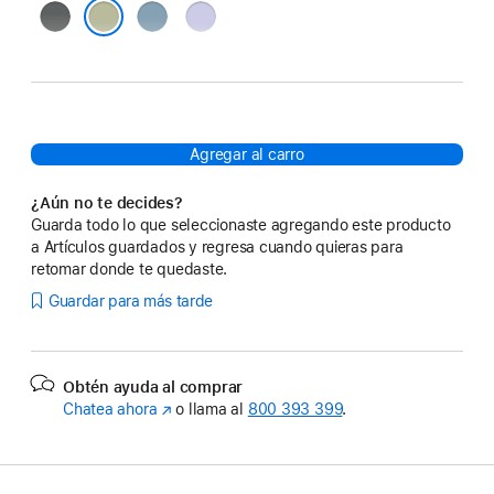
Gris
Azul
Morado
carbón
denim
claro
Salvia
Agregar al carro
¿Aún no te decides?
Guarda todo lo que seleccionaste agregando este producto
a Artículos guardados y regresa cuando quieras para
retomar donde te quedaste.
Guardar para más tarde
Obtén ayuda al comprar
Chatea ahora
(Se
o llama al
800 393 399
.
abre
en
una