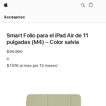
Apple
Navegación
Accesorios
local
-
Abrir
menú
Smart Folio para el iPad Air de 11
pulgadas (M4) – Color salvia
$94.990
o
$7.916
al mes
Al
por 12
meses
meses
Nota
*
mes
a
pie
de
página