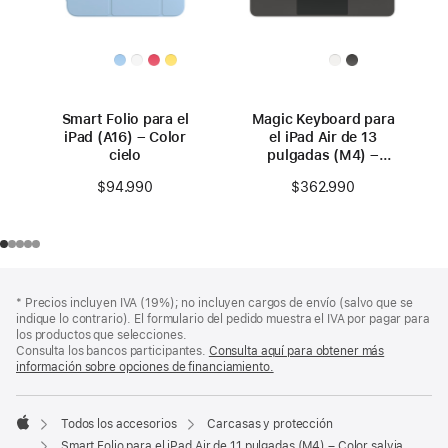
Smart Folio para el
Magic Keyboard para
iPad (A16) – Color
el iPad Air de 13
cielo
pulgadas (M4) –
Inglés (EE. UU.) –
$94.990
$362.990
Negro
Nota
Notas
Nota
* Precios incluyen IVA (19%); no incluyen cargos de envío (salvo que se
a
a
a
indique lo contrario). El formulario del pedido muestra el IVA por pagar para
pie
pie
pie
los productos que selecciones.
de
de
Consulta los bancos participantes.
Consulta aquí para obtener más
de
página
página
información sobre opciones de financiamiento.
(Se
página
abre
en
una
Todos los accesorios
Carcasas y protección
pestaña
Apple
Smart Folio para el iPad Air de 11 pulgadas (M4) – Color salvia
nueva)