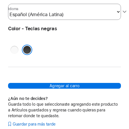
Idioma
Color - Teclas negras
Teclas
blancas
Teclas negras
Agregar al carro
¿Aún no te decides?
Guarda todo lo que seleccionaste agregando este producto
a Artículos guardados y regresa cuando quieras para
retomar donde te quedaste.
Guardar para más tarde