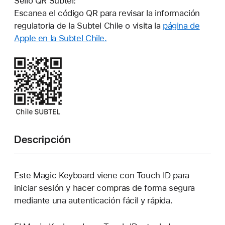
Sello QR Subtel:
en
Escanea el código QR para revisar la información
una
regulatoria de la Subtel Chile o visita la
página de
pestaña
Apple en la Subtel Chile.
nueva)
(Se
abre
en
una
pestaña
nueva)
Descripción
Este Magic Keyboard viene con Touch ID para
iniciar sesión y hacer compras de forma segura
mediante una autenticación fácil y rápida.