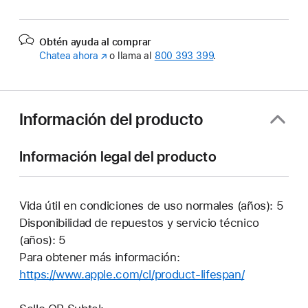
Obtén ayuda al comprar
Chatea ahora
(Se
o llama al
800 393 399
.
abre
en
una
ventana
Información del producto
nueva)
Información legal del producto
Vida útil en condiciones de uso normales (años): 5
Disponibilidad de repuestos y servicio técnico
(años): 5
Para obtener más información:
https://www.apple.com/cl/product-lifespan/
(Se
abre