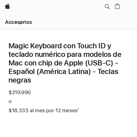
Apple
Navegación
Accesorios
local
-
Abrir
menú
Magic Keyboard con Touch ID y
teclado numérico para modelos de
Mac con chip de Apple (USB‑C) -
Español (América Latina) - Teclas
negras
$219.990
o
$18.333
al mes
Al
por 12
meses
meses
Nota
*
mes
a
pie
de