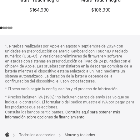
$164.990
$106.990
Nota
Notas
1. Pruebas realizadas por Apple en agosto y septiembre de 2024 con
a
a
unidades en preproducción del Magic Keyboard con Touch ID y teclado
pie
pie
numérico (USB‑C), y versiones preliminares de firmware y software
de
enlazadas con sistemas en preproducción del iMac de 24 pulgadas con el
de
página
chip M4 de Apple. Las pruebas consistieron en la descarga completa de la
página
batería mientras el dispositivo estaba enlazado a un iMac mediante un
sistema automatizado. La duración de la batería depende de la
configuración del dispositivo, el uso y otros factores.
* El peso varía según la configuración y el proceso de fabricación.
Nota
* Precios incluyen IVA (19%); no incluyen cargos de envío (salvo que se
a
indique lo contrario). El formulario del pedido muestra el IVA por pagar para
pie
los productos que selecciones.
de
Consulta los bancos participantes.
Consulta aquí para obtener más
página
información sobre opciones de financiamiento.
(Se
abre
en
una
Todos los accesorios
Mouse y teclados
pestaña
Apple