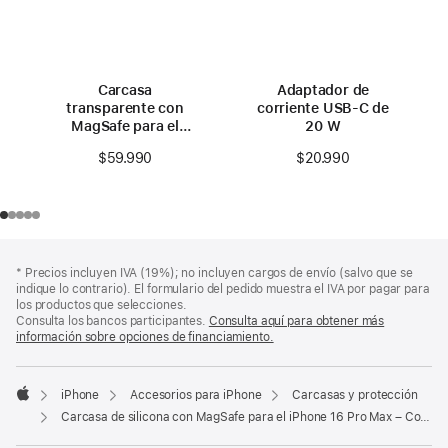
Carcasa
Adaptador de
transparente con
corriente USB‑C de
MagSafe para el
20 W
iPhone 16 Pro Max
$59.990
$20.990
Nota
Notas
Nota
* Precios incluyen IVA (19%); no incluyen cargos de envío (salvo que se
a
a
a
indique lo contrario). El formulario del pedido muestra el IVA por pagar para
pie
pie
pie
los productos que selecciones.
de
de
Consulta los bancos participantes.
Consulta aquí para obtener más
de
página
página
información sobre opciones de financiamiento.
(Se
página
abre
en
una
iPhone
Accesorios para iPhone
Carcasas y protección
pestaña
Apple
Carcasa de silicona con MagSafe para el iPhone 16 Pro Max – Color ultramarino
nueva)