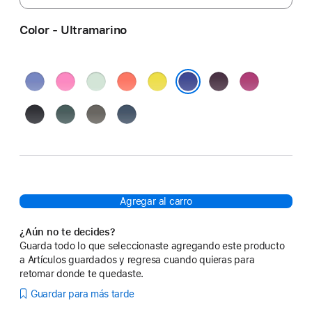
Color - Ultramarino
Violeta
Peonía
Aguamarina
Mandarina
Amarillo
Ciruela
Fucsia
azul
carambola
Ultramarino
Negro
Verde
Gris
Azul
lago
piedra
denim
Agregar al carro
¿Aún no te decides?
Guarda todo lo que seleccionaste agregando este producto
a Artículos guardados y regresa cuando quieras para
retomar donde te quedaste.
Guardar para más tarde