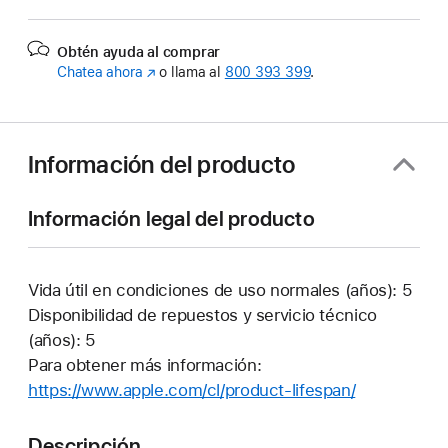
Obtén ayuda al comprar
Chatea ahora
(Se
o llama al
800 393 399
.
abre
en
una
ventana
Información del producto
nueva)
Información legal del producto
Vida útil en condiciones de uso normales (años): 5
Disponibilidad de repuestos y servicio técnico
(años): 5
Para obtener más información:
https://www.apple.com/cl/product-lifespan/
(Se
abre
en
Descripción