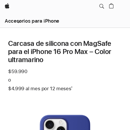
Apple
Accesorios para iPhone
Carcasa de silicona con MagSafe
para el iPhone 16 Pro Max – Color
ultramarino
$59.990
o
$4.999
al mes
Al
por 12
meses
meses
Nota
*
mes
a
pie
de
página