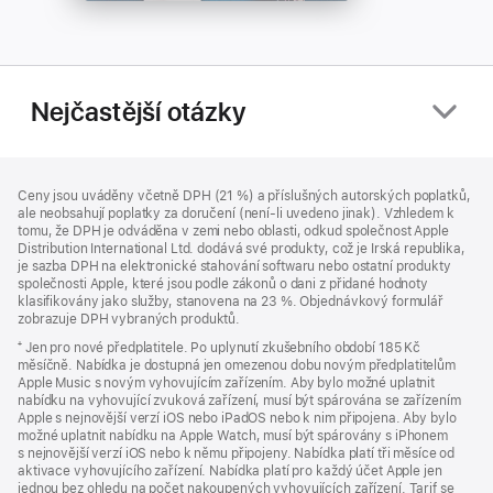
Nejčastější otázky
Zápatí
poznámky
Ceny jsou uváděny včetně DPH (21 %) a příslušných autorských poplatků,
ale neobsahují poplatky za doručení (není-li uvedeno jinak). Vzhledem k
tomu, že DPH je odváděna v zemi nebo oblasti, odkud společnost Apple
Distribution International Ltd. dodává své produkty, což je Irská republika,
je sazba DPH na elektronické stahování softwaru nebo ostatní produkty
společnosti Apple, které jsou podle zákonů o dani z přidané hodnoty
klasifikovány jako služby, stanovena na 23 %. Objednávkový formulář
zobrazuje DPH vybraných produktů.
⁺ Jen pro nové předplatitele. Po uplynutí zkušebního období 185 Kč
měsíčně. Nabídka je dostupná jen omezenou dobu novým předplatitelům
Apple Music s novým vyhovujícím zařízením. Aby bylo možné uplatnit
nabídku na vyhovující zvuková zařízení, musí být spárována se zařízením
Apple s nejnovější verzí iOS nebo iPadOS nebo k nim připojena. Aby bylo
možné uplatnit nabídku na Apple Watch, musí být spárovány s iPhonem
s nejnovější verzí iOS nebo k němu připojeny. Nabídka platí tři měsíce od
aktivace vyhovujícího zařízení. Nabídka platí pro každý účet Apple jen
jednou bez ohledu na počet nakoupených vyhovujících zařízení. Tarif se