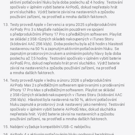
aktivní potlačování hluku byla doba poslechu až 4 hodiny. Testování
spočívalo v úplném vybití baterie AirPodů, dokud nepřestalo hrát
první sluchátko. Výdrž baterie závisí na nastaveních a způsobu
používání zařízení, na prostředí a mnoha dalších faktorech.
Testy provedl Apple v červenci a srpnu 2025 s předprodukčními
AirPody Pro 3 s MagSafe nabíjecím pouzdrem ve spojení
s předprodukčními iPhony 17 Pro s předběžným softwarem. Playlist
se skládal z 358 různých skladeb nakoupených v iTunes Storu
(kódování AAC 256 kb/s). Doba poslechu byla až 8 hodin s hlasitostí
nastavenou na 50 % a zapnutým aktivním potlačováním hluku. Se
zapnutým prostorovým zvukem a snímáním polohy hlavy byla doba
poslechu až 7,5 hodiny. Testování spočívalo v úplném vybití baterie
AirPodů Pro, dokud nepřestalo hrát první sluchátko. Výdrž baterie
závisí na nastaveních a způsobu používání zařízení, na prostředí
a mnoha dalších faktorech.
Testy provedl Apple v lednu a únoru 2026 s předprodukčními
AirPody Max 2 s předběžným softwarem spárovanými s prodávanými
iPhony 17 Pro Max s předběžným softwarem. Playlist se skládal
z 358 různých skladeb nakoupených v iTunes Storu (kódování AAC
256 kb/s). Hlasitost byla nastavená na 50 %, aktivní potlačování
hluku zapnuté a prostorový zvuk nastavený jako neměnný. Testování
spočívalo v úplném vybití baterie AirPodů Max, dokud sluchátka
nepřestala hrát. Výdrž baterie závisí na nastaveních a způsobu
používání zařízení, na prostředí a mnoha dalších faktorech.
Nabíjení vyžaduje kompatibilní USB‑C nabíječku.
AirPody 4 s aktivním potlačováním hluku podporují bezdrátové