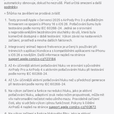
automaticky obnovuje, dokud ho nezrušíš. Platí určitá omezení a další
podmínky
.
˄ Šňůrka na zavěšení se prodává zvlášť.
Testy provedl Apple v červenci 2025 s AirPody Pro 3 s předběžným
firmwarem ve spojení s iPhony 16 s iOS 26. Potlačování šumu bylo
testováno podle normy IEC 60268-24. Jedná se o srovnání
s nejprodávanějšími bezdrátovými sluchátky do uší, která byla
komerčně dostupná v době testování. Výkon závisí na nastaveních
zařízení, prostředí a mnoha dalších faktorech.
Integrovaný snímač tepové frekvence je určený k používání při
trénincích s aplikací Kondice a s kompatibilními aplikacemi na iPhonu
s iOS 26 a novějším. Další informace najdeš na stránce
support.apple.com/cs-cz/123184
.
Až 4× účinnější aktivní potlačování hluku ve srovnání s původními
AirPody Pro a AirPody 4 s aktivním potlačováním hluku při testování
podle normy IEC 60268‑24.
Až 1,5× účinnější aktivní potlačování hluku než u předchozí generace
při testování podle normy IEC 60268-24.
Na výkon zařízení a funkce na redukci hluku, jako je aktivní
potlačování hluku, adaptivní zvuk nebo režim propustnosti, může mít
vliv nahromadění nečistot nebo ušního mazu. Pravidelně zařízení
čisti, aby si udrželo výkon i plnou funkčnost. Pokyny k čištění
AirPodů 4 najdeš na stránce
support.apple.com/cs-cz/102672
.
Na výkon zařízení a funkce hlukového filtru, jako je aktivní