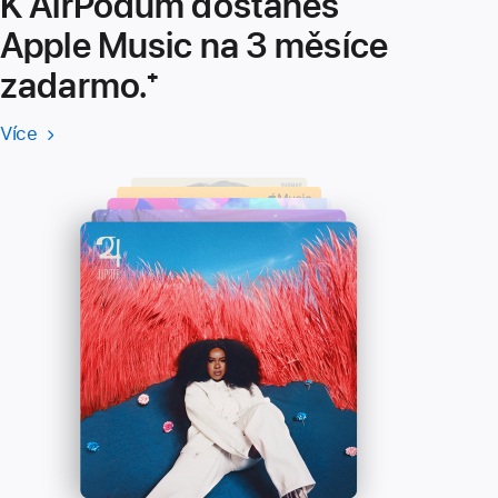
K AirPodům dostaneš
Apple Music na 3 měsíce
zadarmo.
Poznámka
⁺
Více
Více
(Otevře
-
se
Apple
v novém
Music
okně)