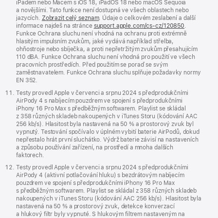
iPadem nebo Macem s iOS 18, iPadOS 18 nebo macOS Sequoia
a novějšími. Tato funkce není dostupná ve všech oblastech nebo
jazycích.
Zobrazit celý seznam
. Údaje o celkovém zeslabení a další
informace najdeš na stránce
support.apple.com/cs-cz/120850
.
Funkce Ochrana sluchu není vhodná na ochranu proti extrémně
hlasitým impulsním zvukům, jaké vydává například střelba,
ohňostroje nebo sbíječka, a proti nepřetržitým zvukům přesahujícím
110 dBA. Funkce Ochrana sluchu není vhodná pro použití ve všech
pracovních prostředích. Před použitím se poraď se svým
zaměstnavatelem. Funkce Ochrana sluchu splňuje požadavky normy
EN 352.
Testy provedl Apple v červenci a srpnu 2024 s předprodukčními
AirPody 4 s nabíjecím pouzdrem ve spojení s předprodukčními
iPhony 16 Pro Max s předběžným softwarem. Playlist se skládal
z 358 různých skladeb nakoupených v iTunes Storu (kódování AAC
256 kb/s). Hlasitost byla nastavená na 50 % a prostorový zvuk byl
vypnutý. Testování spočívalo v úplném vybití baterie AirPodů, dokud
nepřestalo hrát první sluchátko. Výdrž baterie závisí na nastaveních
a způsobu používání zařízení, na prostředí a mnoha dalších
faktorech.
Testy provedl Apple v červenci a srpnu 2024 s předprodukčními
AirPody 4 (aktivní potlačování hluku) s bezdrátovým nabíjecím
pouzdrem ve spojení s předprodukčními iPhony 16 Pro Max
s předběžným softwarem. Playlist se skládal z 358 různých skladeb
nakoupených v iTunes Storu (kódování AAC 256 kb/s). Hlasitost byla
nastavená na 50 % a prostorový zvuk, detekce konverzací
a hlukový filtr byly vypnuté. S hlukovým filtrem nastaveným na