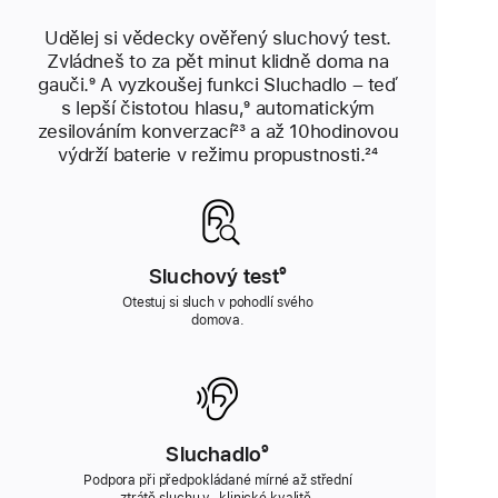
Udělej si vědecky ověřený sluchový test.
Zvládneš to za pět minut klidně doma na
gauči.
Poznámka
⁹ A vyzkoušej funkci Sluchadlo – teď
s lepší čistotou hlasu,
Poznámka
⁹ automatickým
zesilováním konverzací
Poznámka
²³ a až 10hodinovou
výdrží baterie v režimu propustnosti.
Poznámka
²⁴
Sluchový test
Poznámka
⁹
Otestuj si sluch v pohodlí svého
domova.
Sluchadlo
Poznámka
⁹
Podpora při předpokládané mírné až střední