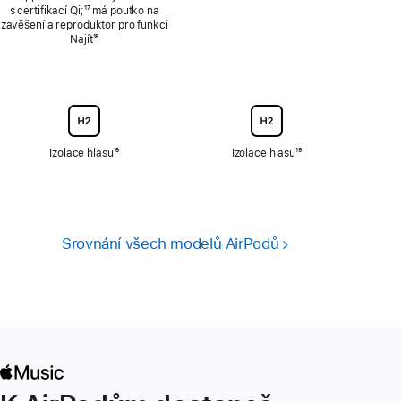
s certifikací Qi;
Poznámka
¹⁷ má poutko na
zavěšení a reproduktor pro funkci
Najít
Poznámka
¹⁸
Izolace hlasu
Poznámka
¹⁹
Izolace hlasu
Poznámka
¹⁹
Srovnání všech modelů AirPodů