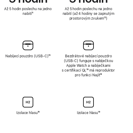
Až 5 hodin poslechu na jedno
Až 5 hodin poslechu na jedno
nabití
Poznámka
¹¹
nabití (až 4 hodiny se zapnutým
prostorovým zvukem
Poznámka
¹²)
Nabíjecí pouzdro (USB‑C)
Poznámka
¹⁵
Bezdrátové nabíjecí pouzdro
(USB‑C) funguje s nabíječkou
Apple Watch a nabíječkami
s certifikací Qi;
Poznámka
¹⁶ má reproduktor
pro funkci Najít
Poznámka
¹⁸
Izolace hlasu
Poznámka
¹⁹
Izolace hlasu
Poznámka
¹⁹