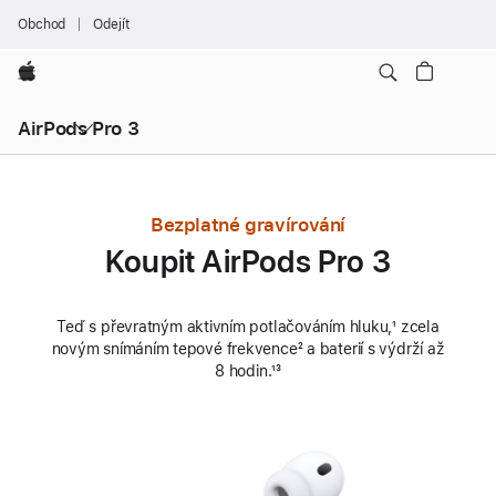
Obchod
Odejít
Apple
AirPods Pro 3
Bezplatné gravírování
Koupit AirPods Pro 3
Teď s převratným aktivním potlačováním hluku,
Poznámka
¹ zcela
novým snímáním tepové frekvence
Poznámka
² a baterií s výdrží až
8 hodin.
Poznámka
¹³