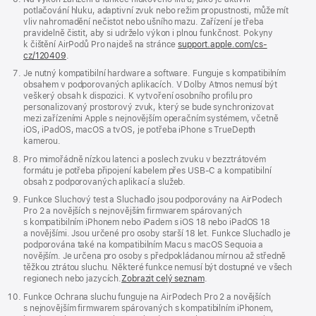
potlačování hluku, adaptivní zvuk nebo režim propustnosti, může mít
vliv nahromadění nečistot nebo ušního mazu. Zařízení je třeba
pravidelně čistit, aby si udrželo výkon i plnou funkčnost. Pokyny
k čištění AirPodů Pro najdeš na stránce
support.apple.com/cs-
cz/120409
.
Je nutný kompatibilní hardware a software. Funguje s kompatibilním
obsahem v podporovaných aplikacích. V Dolby Atmos nemusí být
veškerý obsah k dispozici. K vytvoření osobního profilu pro
personalizovaný prostorový zvuk, který se bude synchronizovat
mezi zařízeními Apple s nejnovějším operačním systémem, včetně
iOS, iPadOS, macOS a tvOS, je potřeba iPhone s TrueDepth
kamerou.
Pro mimořádně nízkou latenci a poslech zvuku v bezztrátovém
formátu je potřeba připojení kabelem přes USB‑C a kompatibilní
obsah z podporovaných aplikací a služeb.
Funkce Sluchový test a Sluchadlo jsou podporovány na AirPodech
Pro 2 a novějších s nejnovějším firmwarem spárovaných
s kompatibilním iPhonem nebo iPadem s iOS 18 nebo iPadOS 18
a novějšími. Jsou určené pro osoby starší 18 let. Funkce Sluchadlo je
podporována také na kompatibilním Macu s macOS Sequoia a
novějším. Je určena pro osoby s předpokládanou mírnou až středně
těžkou ztrátou sluchu. Některé funkce nemusí být dostupné ve všech
regionech nebo jazycích.
Zobrazit celý seznam
.
Funkce Ochrana sluchu funguje na AirPodech Pro 2 a novějších
s nejnovějším firmwarem spárovaných s kompatibilním iPhonem,