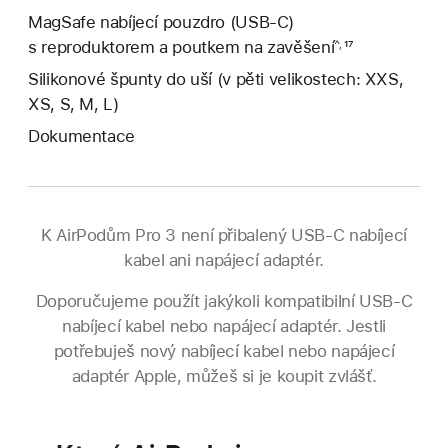
MagSafe nabíjecí pouzdro (USB‐C)
s reproduktorem a poutkem na zavěšení
Poznámka
¹⁷
^,
Silikonové špunty do uší (v pěti velikostech: XXS,
XS, S, M, L)
Dokumentace
K AirPodům Pro 3 není přibalený USB‑C nabíjecí
kabel ani napájecí adaptér.
Doporučujeme použít jakýkoli kompatibilní USB‑C
nabíjecí kabel nebo napájecí adaptér. Jestli
potřebuješ nový nabíjecí kabel nebo napájecí
adaptér Apple, můžeš si je koupit zvlášť.