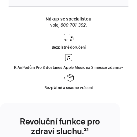
Nákup se specialistou
volej
800 701 392
.
Bezplatné doručení
K AirPodům Pro 3 dostaneš Apple Music na 3 měsíce zdarma
Poznám
+
Bezplatné a snadné vrácení
Revoluční funkce pro
zdraví sluchu.
Poznámka
²¹