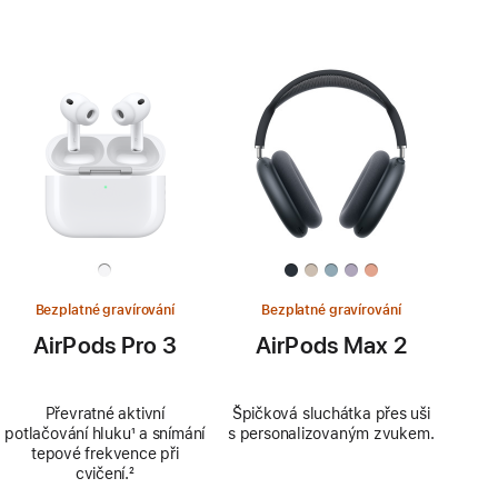
Bezplatné gravírování
Bezplatné gravírování
AirPods Pro 3
AirPods Max 2
Převratné aktivní
Špičková sluchátka přes uši
potlačování hluku
Poznámka
¹ a snímání
s personalizovaným zvukem.
tepové frekvence při
cvičení.
Poznámka
²