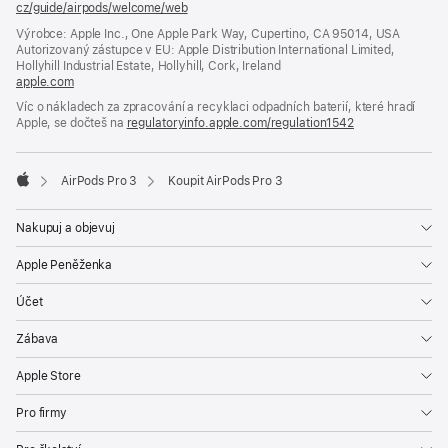
cz/guide/airpods/welcome/web
(otevře
se
Výrobce: Apple Inc., One Apple Park Way, Cupertino, CA 95014, USA
v novém
Autorizovaný zástupce v EU: Apple Distribution International Limited,
okně)
Hollyhill Industrial Estate, Hollyhill, Cork, Ireland
apple.com
(otevře
se
Víc o nákladech za zpracování a recyklaci odpadních baterií, které hradí
v novém
Apple, se dočteš na
regulatoryinfo.apple.com/regulation1542
(otevře
okně)
se
v novém
okně)
AirPods Pro 3
Koupit AirPods Pro 3
Apple
Nakupuj a objevuj
Apple Peněženka
Účet
Zábava
Apple Store
Pro firmy