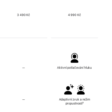
3 490 Kč
4 990 Kč
—
Nepodporují
Aktivní potlačování hluku
aktivní
potlačování
hluku
—
Bez
Adaptivní zvuk a režim
adaptivního
propustnosti
Poznámka
⁵
zvuku
a režimu