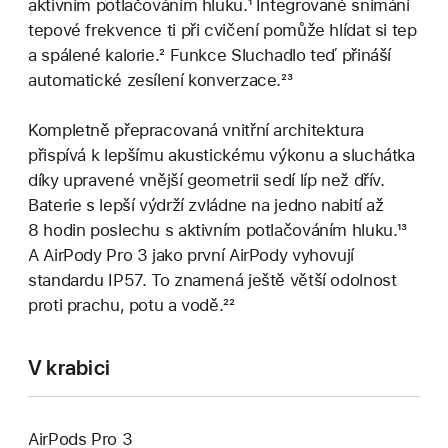
aktivním potlačováním hluku.
Poznámka
¹ Integrované snímání
tepové frekvence ti při cvičení pomůže hlídat si tep
a spálené kalorie.
Poznámka
² Funkce Sluchadlo teď přináší
automatické zesílení konverzace.
Poznámka
²³
Kompletně přepracovaná vnitřní architektura
přispívá k lepšímu akustickému výkonu a sluchátka
díky upravené vnější geometrii sedí líp než dřív.
Baterie s lepší výdrží zvládne na jedno nabití až
8 hodin poslechu s aktivním potlačováním hluku.
Pozná
¹³
A AirPody Pro 3 jako první AirPody vyhovují
standardu IP57. To znamená ještě větší odolnost
proti prachu, potu a vodě.
Poznámka
²²
V krabici
AirPods Pro 3