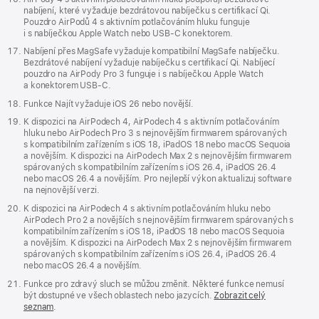
nabíjení, které vyžaduje bezdrátovou nabíječku s certifikací Qi.
Pouzdro AirPodů 4 s aktivním potlačováním hluku funguje
i s nabíječkou Apple Watch nebo USB‑C konektorem.
Nabíjení přes MagSafe vyžaduje kompatibilní MagSafe nabíječku.
Bezdrátové nabíjení vyžaduje nabíječku s certifikací Qi. Nabíjecí
pouzdro na AirPody Pro 3 funguje i s nabíječkou Apple Watch
a konektorem USB‑C.
Funkce Najít vyžaduje iOS 26 nebo novější.
K dispozici na AirPodech 4, AirPodech 4 s aktivním potlačováním
hluku nebo AirPodech Pro 3 s nejnovějším firmwarem spárovaných
s kompatibilním zařízením s iOS 18, iPadOS 18 nebo macOS Sequoia
a novějším. K dispozici na AirPodech Max 2 s nejnovějším firmwarem
spárovaných s kompatibilním zařízením s iOS 26.4, iPadOS 26.4
nebo macOS 26.4 a novějším. Pro nejlepší výkon aktualizuj software
na nejnovější verzi.
K dispozici na AirPodech 4 s aktivním potlačováním hluku nebo
AirPodech Pro 2 a novějších s nejnovějším firmwarem spárovaných s
kompatibilním zařízením s iOS 18, iPadOS 18 nebo macOS Sequoia
a novějším. K dispozici na AirPodech Max 2 s nejnovějším firmwarem
spárovaných s kompatibilním zařízením s iOS 26.4, iPadOS 26.4
nebo macOS 26.4 a novějším.
Funkce pro zdravý sluch se můžou změnit. Některé funkce nemusí
být dostupné ve všech oblastech nebo jazycích.
Zobrazit celý
seznam
.