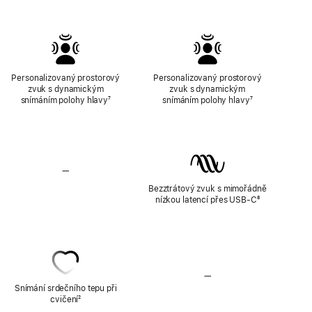
Personalizovaný prostorový
Personalizovaný prostorový
zvuk s dynamickým
zvuk s dynamickým
snímáním polohy hlavy
Poznámka
⁷
snímáním polohy hlavy
Poznámka
⁷
—
Nepodporují
bezztrátový
Bezztrátový zvuk s mimořádně
zvuk
nízkou latencí přes USB-C
Poznámka
⁸
—
Nepodporují
snímání
Snímání srdečního tepu při
srdečního
cvičení
Poznámka
²
tepu