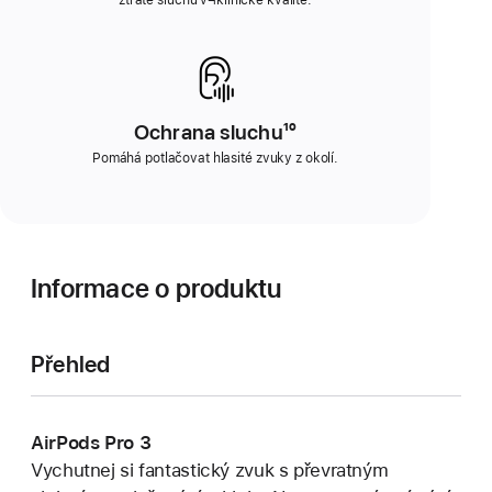
ztrátě sluchu v¬klinické kvalitě.
Ochrana sluchu¹⁰
Pomáhá potlačovat hlasité zvuky z okolí.
Informace o produktu
Přehled
AirPods Pro 3
Vychutnej si fantastický zvuk s převratným