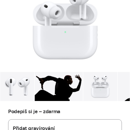
Galerie
Obrázek
1
Galerie
Obrázek
2
Galerie
Obrá
Podepiš si je – zdarma
Přidat gravírování