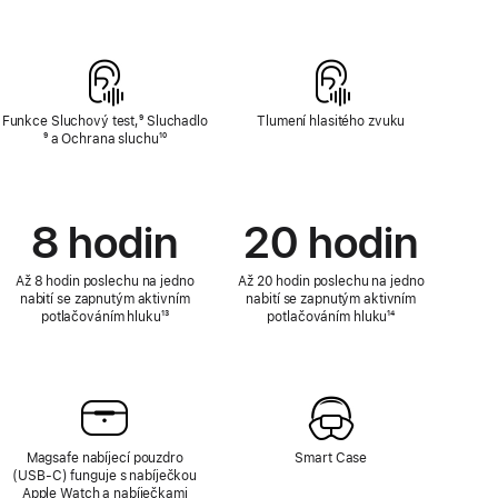
Funkce Sluchový test,
Poznámka
⁹ Sluchadlo
Poznámka
Tlumení hlasitého zvuku
⁹ a Ochrana sluchu
Poznámka
¹⁰
8 hodin
20 hodin
Až 8 hodin poslechu na jedno
Až 20 hodin poslechu na jedno
nabití se zapnutým aktivním
nabití se zapnutým aktivním
potlačováním hluku
Poznámka
¹³
potlačováním hluku
Poznámka
¹⁴
Magsafe nabíjecí pouzdro
Smart Case
(USB‑C) funguje s nabíječkou
Apple Watch a nabíječkami