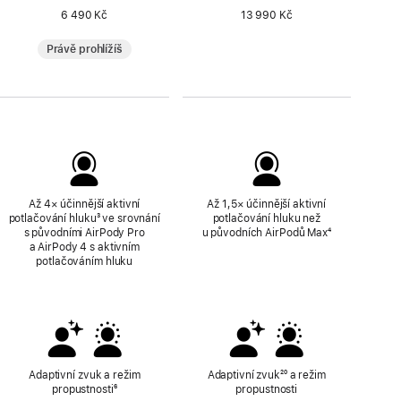
6 490 Kč
13 990 Kč
Právě prohlížíš
Až 4× účinnější aktivní
Až 1,5× účinnější aktivní
potlačování hluku
Poznámka
³ ve srovnání
potlačování hluku než
s původními AirPody Pro
u původních AirPodů Max
Poznámka
⁴
a AirPody 4 s aktivním
potlačováním hluku
Adaptivní zvuk a režim
Adaptivní zvuk
Poznámka
²⁰ a režim
propustnosti
Poznámka
⁶
propustnosti