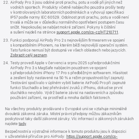
AirPody Pro 3 jsou odolné proti prachu, potu a vodě při jiných než
vodních sportech. Produkty včetně nabíjecího pouzdra prošly testy
v kontrolovaných laboratorních podmínkách a vyhovují specifikaci
IP57 podle normy IEC 60529. Odolnost proti prachu, potu a vodě není
trvalá a může se v důsledku normálního opotřebení postupem času
snížit. Nepokoušej se nabíjet mokré zařízení. Pokyny k čištění
a sušení najdeš na stránce
support.apple.com/cs-cz/HT210711
.
Funkci podporují AirPody Pro 2 s nejnovějším firmwarem ve spojení
s kompatibilním iPhonem, na kterém běží nejnovější operační systém.
Tato funkce nemusí být dostupná ve všech oblastech nebo jazycích.
Zobrazit celý seznam
.
Testy provedl Apple v červenci a srpnu 2025 s předprodukčními
AirPody Pro 3 s MagSafe nabíjecím pouzdrem ve spojení
s předprodukčními iPhony 17 Pro s předběžným softwarem. Hlasitost
a zesílení byly nastavené na 50 % a režim propustnosti byl zapnutý.
Testování spočívalo v úplném vybití baterie AirPodů Pro při zapnuté
funkci Sluchadlo a bez přehrávání zvuků z iPhonu, dokud se první
sluchátko nevybilo. Výdrž baterie závisí na nastaveních a způsobu
používání zařízení, na prostředí a mnoha dalších faktorech.
Na všechny produkty prodávané v Evropské unii se vztahuje minimálně
dvouletá zákonná záruka. Místní právní předpisy můžou zákazníkům
poskytovat taky další zákonné záruky. Víc informací o zákonných zárukách
najdete
tady
.
Bezpečnostní a výstražné informace k tomuto produktu jsou k dispozici
v uživatelské příručce pro AirPody:
https://support.apple.com/cs-