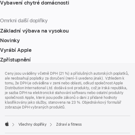
Vybavení chytré domácnosti
Omrkni další doplňky
Základní výbava na vysokou
Novinky
Vyrábí Apple
Zpřístupnění
Zápatí
poznámky
Ceny jsou uváděny včetně DPH (21 %) a příslušných autorských poplatků,
ale neobsahují poplatky za doručení (není-li uvedeno jinak). Vzhledem k
tomu, že DPH je odváděna v zemi nebo oblasti, odkud společnost Apple
Distribution International Ltd. dodává své produkty, což je Irská republika,
je sazba DPH na elektronické stahování softwaru nebo ostatní produkty
společnosti Apple, které jsou podle zákonů o dani z přidané hodnoty
klasifikovány jako služby, stanovena na 23 %. Objednávkový formulář
zobrazuje DPH vybraných produktů.
Všechny doplňky
Zdraví a fitness
Apple