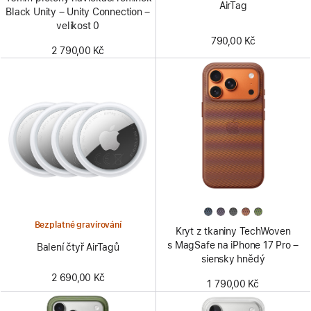
AirTag
Black Unity – Unity Connection –
velikost 0
790,00 Kč
2 790,00 Kč
Bezplatné gravírování
Kryt z tkaniny TechWoven
s MagSafe na iPhone 17 Pro –
Balení čtyř AirTagů
siensky hnědý
2 690,00 Kč
1 790,00 Kč