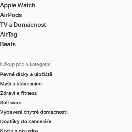
Apple Watch
the
page
AirPods
TV a Domácnost
AirTag
Beats
Nákup podle kategorie
Pevné disky a úložiště
Myši a klávesnice
Zdraví a fitness
Software
Vybavení chytré domácnosti
Doplňky do kanceláře
Kryty a pouzdra