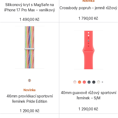
Novinka
Silikonový kryt s MagSafe na
Crossbody popruh – jemně růžový
iPhone 17 Pro Max – vanilkový
1 790,00 Kč
1 490,00 Kč
+
Novinka
40mm guavově růžový sportovní
46mm provlékací sportovní
řemínek – S/M
řemínek Pride Edition
1 290,00 Kč
1 290,00 Kč