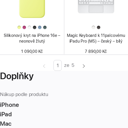
Silikonový kryt na iPhone 16e –
Magic Keyboard k 11palcovému
neonově žlutý
iPadu Pro (M5) – český – bílý
1 090,00 Kč
7 890,00 Kč
ze
5
Strana
Enter
Doplňky
page
number,
press
Nákup podle produktu
Return/Enter
iPhone
key
to
iPad
go
Mac
to