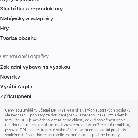
Sluchátka a reproduktory
Nabíječky a adaptéry
Hry
Tvorba obsahu
Omrkni další doplňky
Základní výbava na vysokou
Novinky
Vyrábí Apple
Zpřístupnění
Zápatí
poznámky
Ceny jsou uváděny včetně DPH (21 %) a příslušných autorských poplatků,
ale neobsahují poplatky za doručení (není-li uvedeno jinak). Vzhledem k
tomu, že DPH je odváděna v zemi nebo oblasti, odkud společnost Apple
Distribution International Ltd. dodává své produkty, což je Irská republika,
je sazba DPH na elektronické stahování softwaru nebo ostatní produkty
společnosti Apple, které jsou podle zákonů o dani z přidané hodnoty