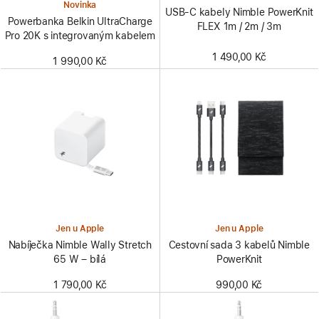
Novinka
USB‑C kabely Nimble PowerKnit
Powerbanka Belkin UltraCharge
FLEX 1m / 2m / 3m
Pro 20K s integrovaným kabelem
1 490,00 Kč
1 990,00 Kč
Jen u Apple
Jen u Apple
Nabíječka Nimble Wally Stretch
Cestovní sada 3 kabelů Nimble
65 W – bílá
PowerKnit
1 790,00 Kč
990,00 Kč