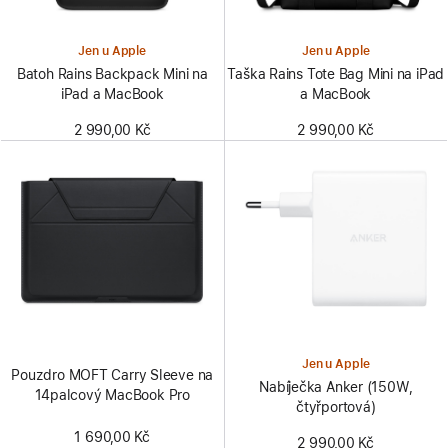
Jen u Apple
Jen u Apple
Batoh Rains Backpack Mini na
Taška Rains Tote Bag Mini na iPad
iPad a MacBook
a MacBook
2 990,00 Kč
2 990,00 Kč
Jen u Apple
Pouzdro MOFT Carry Sleeve na
Nabíječka Anker (150W,
14palcový MacBook Pro
čtyřportová)
1 690,00 Kč
2 990,00 Kč