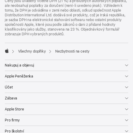
Ceny jsou uváděny včetně DPH (21 %) a příslušných autorských poplatků,
ale neobsahují poplatky za doručení (není-li uvedeno jinak). Vzhledem k
tomu, že DPH je odváděna v zemi nebo oblasti, odkud společnost Apple
Distribution International Ltd. dodává své produkty, což je Irská republika,
je sazba DPH na elektronické stahování softwaru nebo ostatní produkty
společnosti Apple, které jsou podle zákonů o dani z přidané hodnoty
klasifikovány jako služby, stanovena na 23 %. Objednávkový formulář
zobrazuje DPH vybraných produktů.
Všechny doplňky
Nezbytnosti na cesty
Apple
Nakupuj a objevuj
Apple Peněženka
Účet
Zábava
Apple Store
Pro firmy
Pro školství