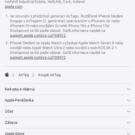
Hollyhill Industrial Estate, Hollyhill, Cork, Ireland
apple.com
(otevře
se
Ve srovnání s předchozí generací AirTagu. Rozšířené Přesné hledání
v novém
funguje s AirTagem (2. generace) spárovaným s iPhonem Air nebo
okně)
iPhonem 15 nebo novějším (kromě iPhonu 16e a iPhonu 17e).
Dostupnost se liší podle oblasti. Další informace najdeš na
support.apple.com/cs-cz/109512
.
Přesné hledání na Apple Watch vyžaduje Apple Watch Series 9 nebo
novější nebo Apple Watch Ultra 2 nebo novější s watchOS 26.2.1.
Dostupnost se liší podle oblasti. Další informace najdeš na
support.apple.com/cs-cz/109512
.
AirTag
Koupit AirTag
Apple
Nakupuj a objevuj
Apple Peněženka
Účet
Zábava
Apple Store