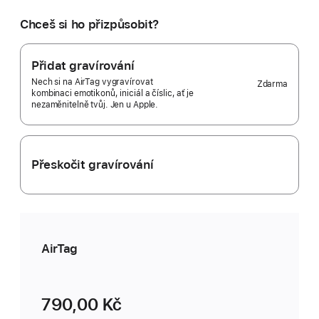
chceš?
Balení
Chceš si ho přizpůsobit?
po 1
Selected)
Přidat gravírování
Nech si na AirTag vygravírovat
Zdarma
kombinaci emotikonů, iniciál a číslic, ať je
nezaměnitelně tvůj. Jen u Apple.
Přeskočit gravírování
AirTag
790,00 Kč