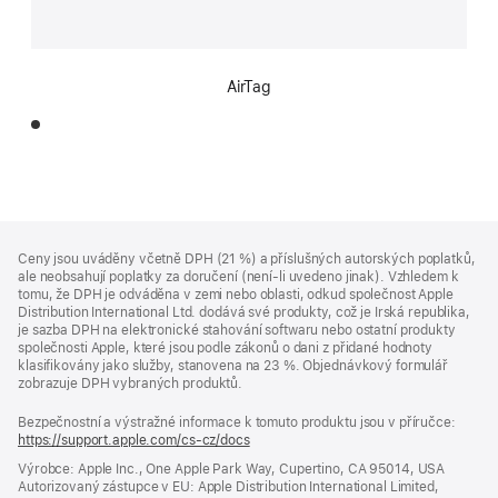
AirTag
Zápatí
poznámky
Ceny jsou uváděny včetně DPH (21 %) a příslušných autorských poplatků,
ale neobsahují poplatky za doručení (není-li uvedeno jinak). Vzhledem k
tomu, že DPH je odváděna v zemi nebo oblasti, odkud společnost Apple
Distribution International Ltd. dodává své produkty, což je Irská republika,
je sazba DPH na elektronické stahování softwaru nebo ostatní produkty
společnosti Apple, které jsou podle zákonů o dani z přidané hodnoty
klasifikovány jako služby, stanovena na 23 %. Objednávkový formulář
zobrazuje DPH vybraných produktů.
Bezpečnostní a výstražné informace k tomuto produktu jsou v příručce:
https://support.apple.com/cs-cz/docs
(otevře
se
Výrobce: Apple Inc., One Apple Park Way, Cupertino, CA 95014, USA
v novém
Autorizovaný zástupce v EU: Apple Distribution International Limited,
okně)