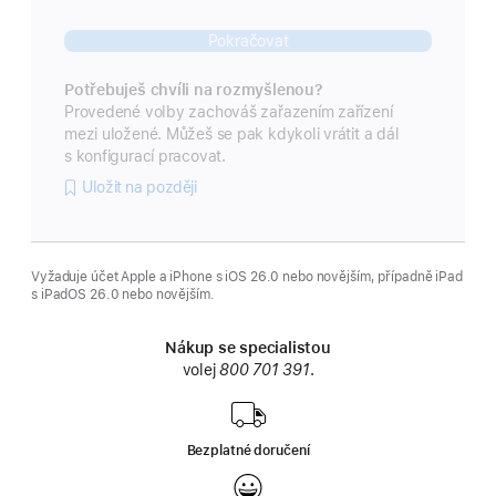
Pokračovat
Potřebuješ chvíli na rozmyšlenou?
Provedené volby zachováš zařazením zařízení
mezi uložené. Můžeš se pak kdykoli vrátit a dál
s konfigurací pracovat.
Uložit na později
Vyžaduje účet Apple a iPhone s iOS 26.0 nebo novějším, případně iPad
s iPadOS 26.0 nebo novějším.
Nákup se specialistou
volej
800 701 391
.
Bezplatné doručení