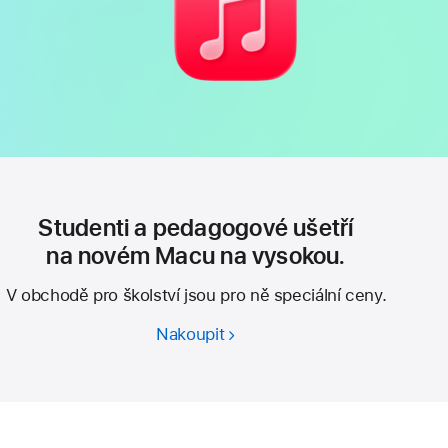
Studenti a pedagogové ušetří
na novém Macu na vysokou.
V obchodě pro školství jsou pro ně speciální ceny.
Nakoupit
Studenti
a pedagogové
ušetří
na
novém