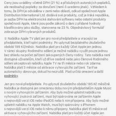
poznámky
Ceny jsou uváděny včetně DPH (21 %) a příslušných autorských poplatků,
ale neobsahují poplatky za doručení (není-li uvedeno jinak). Vzhledem k
tomu, že DPH je odváděna v zemi nebo oblasti, odkud společnost Apple
Distribution International Ltd. dodává své produkty, což je Irská republika,
je sazba DPH na elektronické stahování softwaru nebo ostatní produkty
společnosti Apple, které jsou podle zákonů o dani z přidané hodnoty
klasifikovány jako služby, stanovena na 23 %. Objednávkový formulář
zobrazuje DPH vybraných produktů.
Poznámka
① Nabídka Apple TV platí jen pro nové předplatitele a vracející se
předplatitele, kteří splní podmínky. Po uplynutí bezplatného zkušebního
období 199 Kč/měsíc. Nabídka platí pro každý Účet Apple jen jednou.
V rámci skupiny Rodinného sdílení je možné nabídku využít pouze jednou
bez ohledu na počet zařízení zakoupených členy rodiny. Tato nabídka není
dostupná uživatelům, kteří už dříve osobně nebo jako členové Rodinného
sdílení akceptovali nabídku Apple TV na tři měsíce nebo rok zdarma.
Nabídka platí 3 měsíce od aktivace vyhovujícího zařízení. Tarif se
automaticky obnovuje, dokud ho nezrušíš. Platí určitá omezení a další
podmínky
.
Jen pro nové předplatitele. Po uplynutí zkušebního období 185 Kč měsíčně.
Nabídka je dostupná jen omezenou dobu novým předplatitelům Apple Music
s novým vyhovujícím zařízením. Aby bylo možné uplatnit nabídku na
vyhovující zvuková zařízení, musí být spárována se zařízením Apple
s nejnovější verzí iOS nebo iPadOS nebo k nim připojena. Aby bylo možné
uplatnit nabídku na Apple Watch, musí být spárovány s iPhonem
s nejnovější verzí iOS nebo k němu připojeny. Nabídka platí tři měsíce od
aktivace vyhovujícího zařízení. Nabídka platí pro každý účet Apple jen