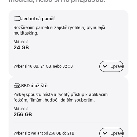
Jednotná paměť
Rozšířením paměti si zajistíš rychlejší, plynulejší
multitasking.
Aktuální
24 GB
Upravit
Vyber si 16 GB, 24 GB, nebo 32 GB
Jednotná paměť
SSD úložiště
Získej spoustu místa a rychlý přístup k aplikacím,
fotkám, filmům, hudbě i dalším souborům.
Aktuální
256 GB
Upravit
Vyber si z variant od 256 GB do 2TB
SSD&nbsp;úložiště