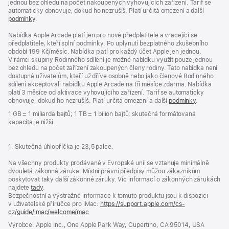
jednou bez ohledu na počet nakoupených vyhovujících zařízení. Tarif se
automaticky obnovuje, dokud ho nezrušíš. Platí určitá omezení a další
podmínky
.
Nabídka Apple Arcade platí jen pro nové předplatitele a vracející se
předplatitele, kteří splní podmínky. Po uplynutí bezplatného zkušebního
období 199 Kč/měsíc. Nabídka platí pro každý účet Apple jen jednou.
V rámci skupiny Rodinného sdílení je možné nabídku využít pouze jednou
bez ohledu na počet zařízení zakoupených členy rodiny. Tato nabídka není
dostupná uživatelům, kteří už dříve osobně nebo jako členové Rodinného
sdílení akceptovali nabídku Apple Arcade na tři měsíce zdarma. Nabídka
platí 3 měsíce od aktivace vyhovujícího zařízení. Tarif se automaticky
obnovuje, dokud ho nezrušíš. Platí určitá omezení a další
podmínky
.
1 GB = 1 miliarda bajtů; 1 TB = 1 bilion bajtů; skutečná formátovaná
kapacita je nižší.
1. Skutečná úhlopříčka je 23,5 palce.
Na všechny produkty prodávané v Evropské unii se vztahuje minimálně
dvouletá zákonná záruka. Místní právní předpisy můžou zákazníkům
poskytovat taky další zákonné záruky. Víc informací o zákonných zárukách
najdete
tady
.
Bezpečnostní a výstražné informace k tomuto produktu jsou k dispozici
v uživatelské příručce pro iMac:
https://support.apple.com/cs-
cz/guide/imac/welcome/mac
(otevře
se
Výrobce: Apple Inc., One Apple Park Way, Cupertino, CA 95014, USA
v novém