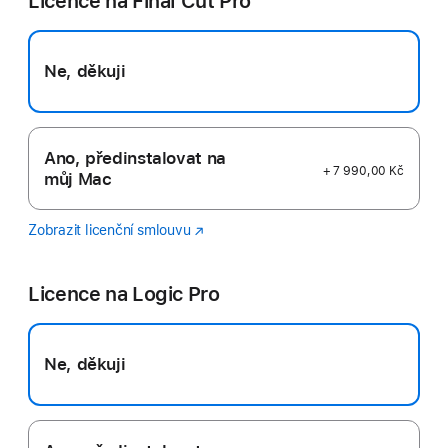
Licence na Final Cut Pro
Ne, děkuji
Ano, předinstalovat na
+ 7 990,00 Kč
můj Mac
Zobrazit licenční smlouvu
Final
(Otevře
Cut
se
Pro
v novém
Licence na Logic Pro
okně)
Ne, děkuji