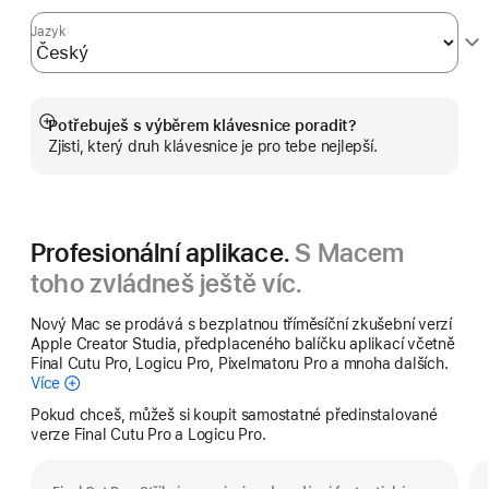
Jazyk
Potřebuješ s výběrem klávesnice poradit?
Zobrazit
Zjisti, který druh klávesnice je pro tebe nejlepší.
více
Profesionální aplikace.
S Macem
toho zvládneš ještě víc.
Nový Mac se prodává s bezplatnou tříměsíční zkušební verzí
Apple Creator Studia, předplaceného balíčku aplikací včetně
Final Cutu Pro, Logicu Pro, Pixelmatoru Pro a mnoha dalších.
Více
Apple
Creator
Pokud chceš, můžeš si koupit samostatné předinstalované
Studio
verze Final Cutu Pro a Logicu Pro.