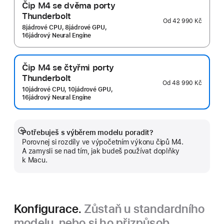
Čip M4 se dvěma porty
Thunderbolt
Od
42 990 Kč
8jádrové CPU, 8jádrové GPU,
16jádrový Neural Engine
Čip M4 se čtyřmi porty
Thunderbolt
Od
48 990 Kč
10jádrové CPU, 10jádrové GPU,
16jádrový Neural Engine
Potřebuješ s výběrem modelu poradit?
Zobrazit
Porovnej si rozdíly ve výpočetním výkonu čipů M4.
více
A zamysli se nad tím, jak budeš používat doplňky
k Macu.
Konfigurace.
Zůstaň u standardního
modelu, nebo si ho přizpůsob.