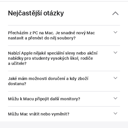
Macu
na
Nejčastější otázky
vysokou.
Přecházím z PC na Mac. Je snadné nový Mac
nastavit a přenést do něj soubory?
Nabízí Apple nějaké speciální slevy nebo akční
nabídky pro studenty vysokých škol, rodiče
a učitele?
Jaké mám možnosti doručení a kdy zboží
dostanu?
Můžu k Macu připojit další monitory?
Můžu Mac vrátit nebo vyměnit?
Zápatí