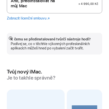
Ano, předinstalovat na
+ 4 990,00 Kč
můj Mac
Zobrazit licenční smlouvu
Logic
(Otevře
Pro
se
v novém
okně)
K čemu se předinstalované tvůrčí nástroje hodí?
Zobrazit
Podívej se, co v těchhle výkonných profesionálních
více
aplikacích můžeš hned po vybalení začít tvořit.
Tvůj nový iMac.
Je to takhle správně?