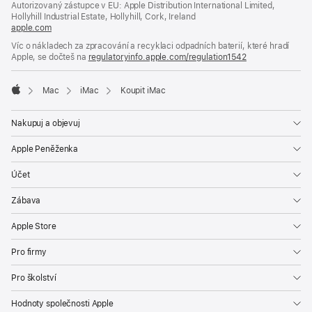
Autorizovaný zástupce v EU: Apple Distribution International Limited,
okně)
Hollyhill Industrial Estate, Hollyhill, Cork, Ireland
apple.com
(otevře
se
Víc o nákladech za zpracování a recyklaci odpadních baterií, které hradí
v novém
Apple, se dočteš na
regulatoryinfo.apple.com/regulation1542
(otevře
okně)
se
v novém
Mac
iMac
Koupit iMac
okně)
Apple
Nakupuj a objevuj
Apple Peněženka
Účet
Zábava
Apple Store
Pro firmy
Pro školství
Hodnoty společnosti Apple