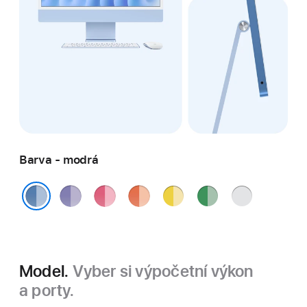
Barva - modrá
fialová
růžová
oranžová
žlutá
zelená
stříbrná
modrá
Model.
Vyber si výpočetní výkon
a porty.