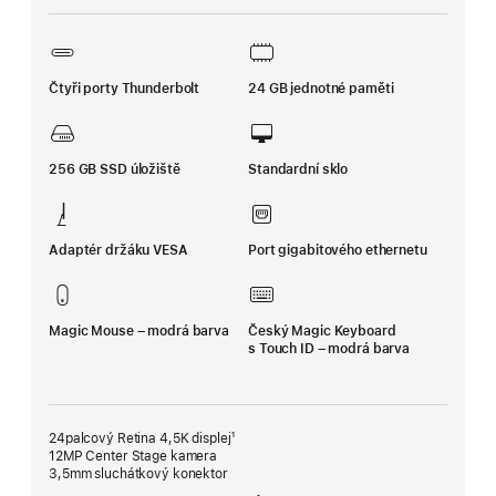
Čtyři porty Thunderbolt
24 GB jednotné paměti
256 GB SSD úložiště
Standardní sklo
Adaptér držáku VESA
Port gigabitového ethernetu
Magic Mouse – modrá barva
Český Magic Keyboard
s Touch ID – modrá barva
24palcový Retina 4,5K displej¹
12MP Center Stage kamera
3,5mm sluchátkový konektor