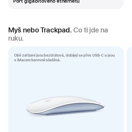
Port gigabitového ethernetu
Myš nebo Trackpad.
Co ti jde na
ruku.
Obě zařízení jsou bezdrátová, dobíjejí se přes USB‑C a jsou
s iMacem barevně sladěná.