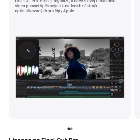
Final Cut Pro. Střihej, organizuj a odevzdávej fantastická
videa pomocí špičkových kreativních nástrojů
optimalizovaných pro čipy Apple.