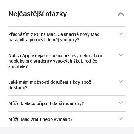
Macu
na
Nejčastější otázky
vysokou.
Přecházím z PC na Mac. Je snadné nový Mac
nastavit a přenést do něj soubory?
Nabízí Apple nějaké speciální slevy nebo akční
nabídky pro studenty vysokých škol, rodiče
a učitele?
Jaké mám možnosti doručení a kdy zboží
dostanu?
Můžu k Macu připojit další monitory?
Můžu Mac vrátit nebo vyměnit?
Zápatí