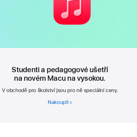
Studenti a pedagogové ušetří
na novém Macu na vysokou.
V obchodě pro školství jsou pro ně speciální ceny.
Nakoupit
Studenti
a pedagogové
ušetří
na
novém