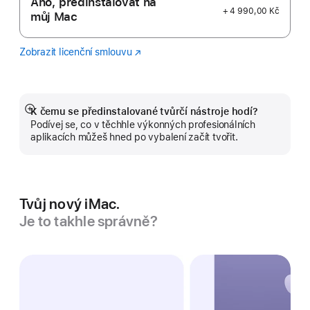
Ano, předinstalovat na
+ 4 990,00 Kč
můj Mac
Zobrazit licenční smlouvu
Logic
(Otevře
Pro
se
v novém
okně)
K čemu se předinstalované tvůrčí nástroje hodí?
Zobrazit
Podívej se, co v těchhle výkonných profesionálních
více
aplikacích můžeš hned po vybalení začít tvořit.
Tvůj nový iMac.
Je to takhle správně?