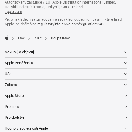
Autorizovaný zástupce v EU: Apple Distribution International Limited,
okně)
Hollyhill Industrial Estate, Hollyhill, Cork, Ireland
apple.com
(otevře
se
Víc o nákladech za zpracování a recyklaci odpadních baterií, které hradí
v novém
Apple, se dočteš na
regulatoryinfo.apple.com/regulation1542
(otevře
okně)
se
v novém
Mac
iMac
Koupit iMac
okně)
Apple
Nakupuj a objevuj
Apple Peněženka
Účet
Zábava
Apple Store
Pro firmy
Pro školství
Hodnoty společnosti Apple