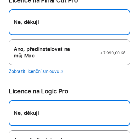
Licence na Final Cut Pro
Ne, děkuji
Ano, předinstalovat na
+ 7 990,00 Kč
můj Mac
Zobrazit licenční smlouvu
Final
(Otevře
Cut
se
Pro
v novém
Licence na Logic Pro
okně)
Ne, děkuji