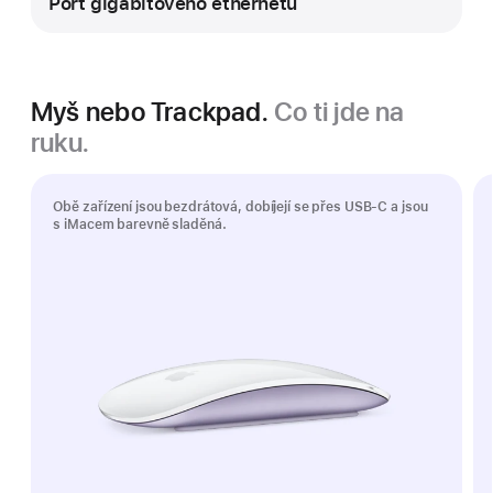
Port gigabitového ethernetu
Myš nebo Trackpad.
Co ti jde na
ruku.
Obě zařízení jsou bezdrátová, dobíjejí se přes USB‑C a jsou
s iMacem barevně sladěná.