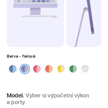
Barva - fialová
modrá
růžová
oranžová
žlutá
zelená
stříbrná
fialová
Model.
Vyber si výpočetní výkon
a porty.