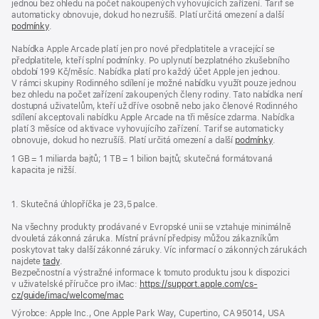
jednou bez ohledu na počet nakoupených vyhovujících zařízení. Tarif se
automaticky obnovuje, dokud ho nezrušíš. Platí určitá omezení a další
podmínky
.
Nabídka Apple Arcade platí jen pro nové předplatitele a vracející se
předplatitele, kteří splní podmínky. Po uplynutí bezplatného zkušebního
období 199 Kč/měsíc. Nabídka platí pro každý účet Apple jen jednou.
V rámci skupiny Rodinného sdílení je možné nabídku využít pouze jednou
bez ohledu na počet zařízení zakoupených členy rodiny. Tato nabídka není
dostupná uživatelům, kteří už dříve osobně nebo jako členové Rodinného
sdílení akceptovali nabídku Apple Arcade na tři měsíce zdarma. Nabídka
platí 3 měsíce od aktivace vyhovujícího zařízení. Tarif se automaticky
obnovuje, dokud ho nezrušíš. Platí určitá omezení a další
podmínky
.
1 GB = 1 miliarda bajtů; 1 TB = 1 bilion bajtů; skutečná formátovaná
kapacita je nižší.
1. Skutečná úhlopříčka je 23,5 palce.
Na všechny produkty prodávané v Evropské unii se vztahuje minimálně
dvouletá zákonná záruka. Místní právní předpisy můžou zákazníkům
poskytovat taky další zákonné záruky. Víc informací o zákonných zárukách
najdete
tady
.
Bezpečnostní a výstražné informace k tomuto produktu jsou k dispozici
v uživatelské příručce pro iMac:
https://support.apple.com/cs-
cz/guide/imac/welcome/mac
(otevře
se
Výrobce: Apple Inc., One Apple Park Way, Cupertino, CA 95014, USA
v novém