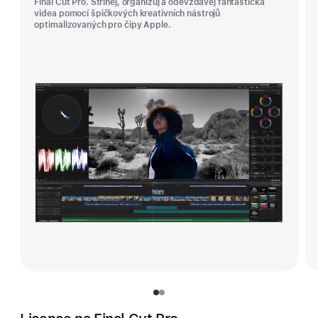
Final Cut Pro. Střihej, organizuj a odevzdávej fantastická
videa pomocí špičkových kreativních nástrojů
optimalizovaných pro čipy Apple.