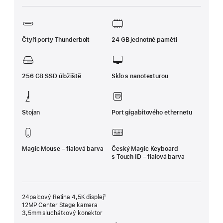
Čtyři porty Thunderbolt
24 GB jednotné paměti
256 GB SSD úložiště
Sklo s nanotexturou
Stojan
Port gigabitového ethernetu
Magic Mouse – fialová barva
Český Magic Keyboard
s Touch ID – fialová barva
24palcový Retina 4,5K displej¹
12MP Center Stage kamera
3,5mm sluchátkový konektor