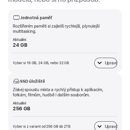
Jednotná paměť
Rozšířením paměti si zajistíš rychlejší, plynulejší
multitasking.
Aktuální
24 GB
Upravit
Vyber si 16 GB, 24 GB, nebo 32 GB
Jednotná paměť
SSD úložiště
Získej spoustu místa a rychlý přístup k aplikacím,
fotkám, filmům, hudbě i dalším souborům.
Aktuální
256 GB
Upravit
Vyber si z variant od 256 GB do 2TB
SSD&nbsp;úložiště