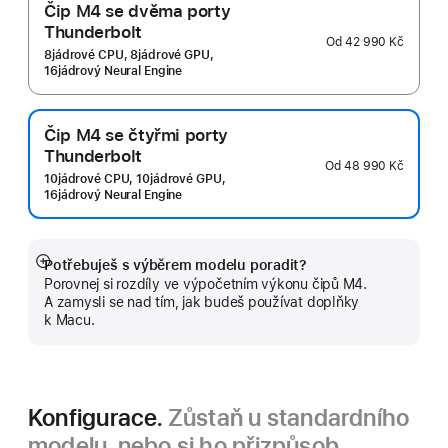
Čip M4 se dvěma porty
Thunderbolt
Od
42 990 Kč
8jádrové CPU, 8jádrové GPU,
16jádrový Neural Engine
Čip M4 se čtyřmi porty
Thunderbolt
Od
48 990 Kč
10jádrové CPU, 10jádrové GPU,
16jádrový Neural Engine
Potřebuješ s výběrem modelu poradit?
Zobrazit
Porovnej si rozdíly ve výpočetním výkonu čipů M4.
více
A zamysli se nad tím, jak budeš používat doplňky
k Macu.
Konfigurace.
Zůstaň u standardního
modelu, nebo si ho přizpůsob.