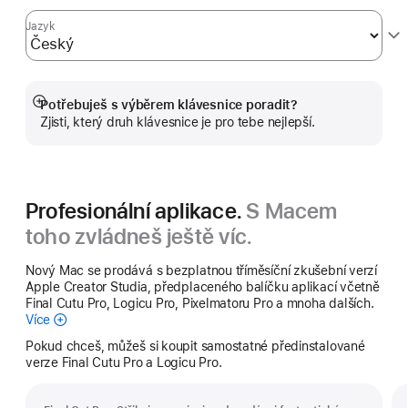
Jazyk
Potřebuješ s výběrem klávesnice poradit?
Zobrazit
Zjisti, který druh klávesnice je pro tebe nejlepší.
více
Profesionální aplikace.
S Macem
toho zvládneš ještě víc.
Nový Mac se prodává s bezplatnou tříměsíční zkušební verzí
Apple Creator Studia, předplaceného balíčku aplikací včetně
Final Cutu Pro, Logicu Pro, Pixelmatoru Pro a mnoha dalších.
Více
Apple
Creator
Pokud chceš, můžeš si koupit samostatné předinstalované
Studio
verze Final Cutu Pro a Logicu Pro.