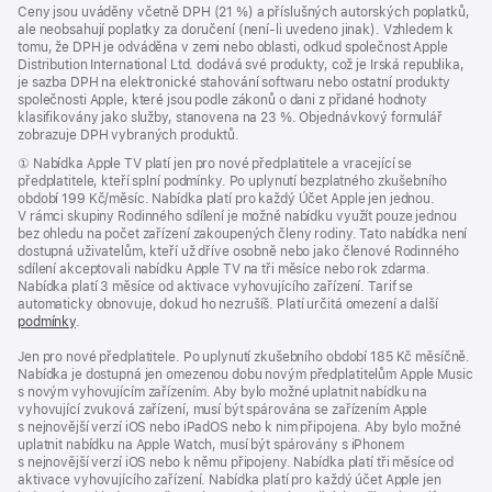
poznámky
Ceny jsou uváděny včetně DPH (21 %) a příslušných autorských poplatků,
ale neobsahují poplatky za doručení (není-li uvedeno jinak). Vzhledem k
tomu, že DPH je odváděna v zemi nebo oblasti, odkud společnost Apple
Distribution International Ltd. dodává své produkty, což je Irská republika,
je sazba DPH na elektronické stahování softwaru nebo ostatní produkty
společnosti Apple, které jsou podle zákonů o dani z přidané hodnoty
klasifikovány jako služby, stanovena na 23 %. Objednávkový formulář
zobrazuje DPH vybraných produktů.
Poznámka
① Nabídka Apple TV platí jen pro nové předplatitele a vracející se
předplatitele, kteří splní podmínky. Po uplynutí bezplatného zkušebního
období 199 Kč/měsíc. Nabídka platí pro každý Účet Apple jen jednou.
V rámci skupiny Rodinného sdílení je možné nabídku využít pouze jednou
bez ohledu na počet zařízení zakoupených členy rodiny. Tato nabídka není
dostupná uživatelům, kteří už dříve osobně nebo jako členové Rodinného
sdílení akceptovali nabídku Apple TV na tři měsíce nebo rok zdarma.
Nabídka platí 3 měsíce od aktivace vyhovujícího zařízení. Tarif se
automaticky obnovuje, dokud ho nezrušíš. Platí určitá omezení a další
podmínky
.
Jen pro nové předplatitele. Po uplynutí zkušebního období 185 Kč měsíčně.
Nabídka je dostupná jen omezenou dobu novým předplatitelům Apple Music
s novým vyhovujícím zařízením. Aby bylo možné uplatnit nabídku na
vyhovující zvuková zařízení, musí být spárována se zařízením Apple
s nejnovější verzí iOS nebo iPadOS nebo k nim připojena. Aby bylo možné
uplatnit nabídku na Apple Watch, musí být spárovány s iPhonem
s nejnovější verzí iOS nebo k němu připojeny. Nabídka platí tři měsíce od
aktivace vyhovujícího zařízení. Nabídka platí pro každý účet Apple jen