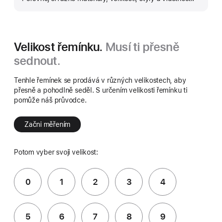
více
Velikost řemínku.
Musí ti přesně
sednout.
Tenhle řemínek se prodává v různých velikostech, aby
přesně a pohodlně seděl. S určením velikosti řemínku ti
pomůže náš průvodce.
Začni měřením
Potom vyber svoji velikost:
0
1
2
3
4
5
6
7
8
9