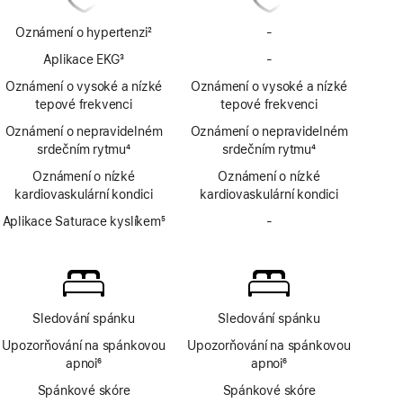
Oznámení o hypertenzi
2
-
Bez
Poznámka
oznámení
Aplikace EKG
3
-
Bez
o hypertenzi
Poznámka
aplikace
Oznámení o vysoké a nízké
Oznámení o vysoké a nízké
EKG
tepové frekvenci
tepové frekvenci
Oznámení o nepravidelném
Oznámení o nepravidelném
srdečním rytmu
4
srdečním rytmu
4
Poznámka
Poznámka
Oznámení o nízké
Oznámení o nízké
kardiovaskulární kondici
kardiovaskulární kondici
Aplikace Saturace kyslíkem
5
-
Bez
Poznámka
aplikace
Saturace
kyslíkem
Sledování spánku
Sledování spánku
Upozorňování na spánkovou
Upozorňování na spánkovou
apnoi
6
apnoi
6
Poznámka
Poznámka
Spánkové skóre
Spánkové skóre