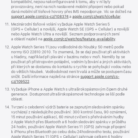
kompatibilní, nejsou nakonfigurované k tomu, aby v ní byly
provozovány, není na nich nastavené mobilní připojení nebo pokud
daná mobilní síť tísňové hovory přes IMS nepodporuje. Víc se dočteš na
support.apple.com/cs-cz/108374
(Otevře
a
apple.com/cz/watch/cellular
.
se
Poznámka
11.
Mezinárodní tísňové volání vyžaduje Apple Watch Series 5
v novém
(GPS + Cellular) a novější, Apple Watch SE (GPS + Cellular) a novější
okně)
nebo Apple Watch Ultra a novější. Seznam podporovaných zemí
a oblastí najdeš na
apple.com/cz/watchos/feature-availability
.
Poznámka
12.
Apple Watch Series 11 jsou voděodolné do hloubky 50 metrů podle
normy ISO 22810:2010. To znamená, že se dají používat při aktivitách
u hladiny, například při plavání v bazénu nebo v moři. Neměly by se
používat při přístrojovém potápění, vodním lyžování a jiných aktivitách,
při kterých se dostanou do kontaktu s rychle se pohybující vodou nebo
do větších hloubek. Voděodolnost není trvalá a může se postupem času
snížit. Další informace najdeš na stránce
support.apple.com/cs-
cz/109522
.
Poznámka
13.
Vyžaduje iPhone a Apple Watch s ultraširokopásmovým čipem druhé
generace. Dostupnost ultraširokopásmové technologie se liší podle
oblasti.
Poznámka
14.
Tvrzení o celodenní výdrži baterie se zapnutým sledováním spánku
vycházejí z následujícího používání: 300 kontrol času, 90 oznámení,
15 minut používání aplikací, 60 minut cvičení s přehráváním hudby
z Apple Watch přes Bluetooth a 6 hodin sledování spánku v průběhu
24 hodin; používání Apple Watch Series 11 (GPS) zahrnuje připojení
k iPhonu přes Bluetooth po celou dobu 24hodinového testu; používání
Apple Watch Series 11 (GPS + Cellular) zahrnuje celkem 4 hodiny