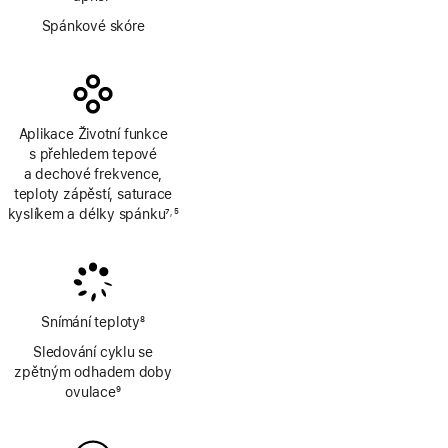
Poznámka
Spánkové skóre
Aplikace Životní funkce
s přehledem tepové
a dechové frekvence,
teploty zápěstí, saturace
kyslíkem a délky spánku
7
5
,
Poznámka
Poznámka
Snímání teploty
8
Poznámka
Sledování cyklu se
zpětným odhadem doby
ovulace
9
Poznámka