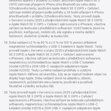
sledování spánku v průběhu 32 hodin; používání Apple Watch SE 3
(GPS) zahrnuje připojení k iPhonu přes Bluetooth po celou dobu
32hodinového testu; používání Apple Watch SE 3 (GPS + Cellular)
zahrnuje mobilní připojení podle potřeby a 24 hodin připojení k iPhonu
přes Bluetooth v průběhu 32hodinového testu. Testy provedl Apple
v červenci a srpnu 2025 s předprodukčními Apple Watch SE 3 (GPS)
a Apple Watch SE 3 (GPS + Cellular) spárovanými s iPhonem; všechna
zařízení se testovala s předběžným softwarem. Výdrž baterie závisí na
používání, konfiguraci, mobilní síti, síle signálu a mnoha dalších
faktorech; skutečné výsledky se budou lišit.
Poznámka
19.
Doba nabíjení z 0 % na 80 % a z 0 % na 100 % pomocí přibalené
magnetické rychlonabíječky s USB‑C kabelem k Apple Watch. Testy
provedl Apple v červenci a srpnu 2025 s předprodukčními Apple Watch
SE 3 (GPS) a Apple Watch SE 3 (GPS + Cellular) spárovanými
s iPhonem; všechna zařízení se testovala s předběžným softwarem,
magnetickou rychlonabíječkou Apple Watch s USB‑C kabelem
(model A2515) a 20W USB‑C napájecím adaptérem Apple
(model A2305). Testy rychlého nabíjení probíhaly s vybitými
Apple Watch. Měřeno od okamžiku, kdy se po zapnutí hodinek objeví na
displeji logo Apple. Doba nabíjení závisí na adaptéru, oblasti,
nastaveních, počátečním stavu baterie, používání a prostředí.
Skutečné výsledky se budou lišit.
Poznámka
20.
Testy provedl Apple v červenci a srpnu 2025 s předprodukčními
Apple Watch SE 3 (GPS) a Apple Watch SE 3 (GPS + Cellular)
spárovanými s iPhonem; všechna zařízení se testovala s předběžným
softwarem, magnetickou rychlonabíječkou Apple Watch s USB‑C
kabelem (model A2515) a 20W USB‑C napájecím adaptérem Apple