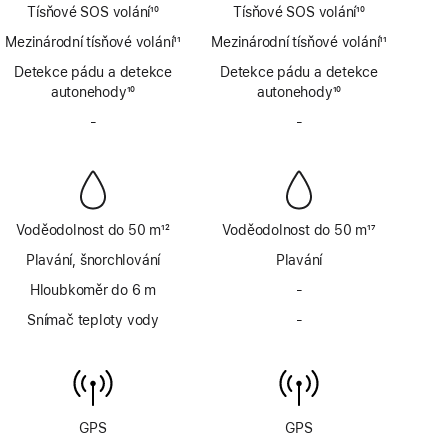
Tísňové SOS volání
10
Tísňové SOS volání
10
Poznámka
Poznámka
Mezinárodní tísňové volání
11
Mezinárodní tísňové volání
11
Poznámka
Poznámka
Detekce pádu a detekce
Detekce pádu a detekce
autonehody
10
autonehody
10
Poznámka
Poznámka
-
Bez
-
Bez
sirény
sirény
Voděodolnost do 50 m
12
Voděodolnost do 50 m
17
Poznámka
Poznámka
Plavání, šnorchlování
Plavání
Hloubkoměr do 6 m
-
Bez
hloubkoměru
Snímač teploty vody
-
Bez
do
snímače
6 m
teploty
vody
GPS
GPS