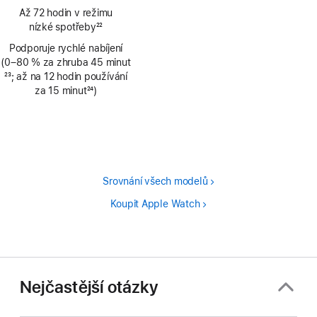
Poznámka
Až 72 hodin v režimu
nízké spotřeby
22
Poznámka
Podporuje rychlé nabíjení
(0–80 % za zhruba 45 minut
Poznámka
23
; až na 12 hodin používání
za 15 minut
24
)
Poznámka
Srovnání všech modelů
Koupit Apple Watch
Nejčastější otázky