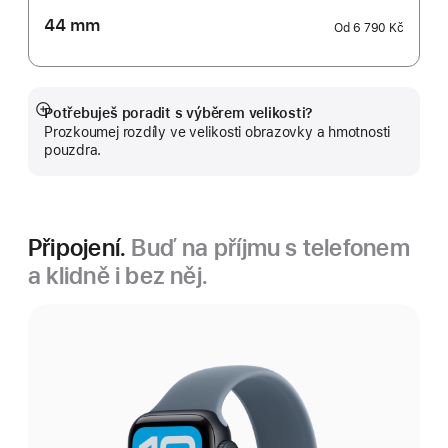
44 mm
Od
6 790 Kč
Potřebuješ poradit s výběrem velikosti?
Zobrazit
Prozkoumej rozdíly ve velikosti obrazovky a hmotnosti
více
pouzdra.
Připojení.
Buď na příjmu s telefonem
a klidně i bez něj.