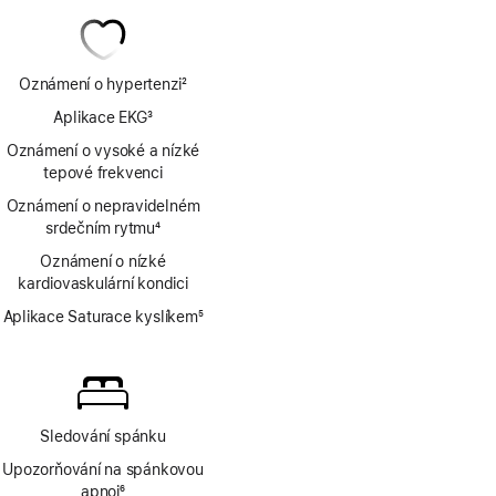
Oznámení o hypertenzi
2
Poznámka
Aplikace EKG
3
Poznámka
Oznámení o vysoké a nízké
tepové frekvenci
Oznámení o nepravidelném
srdečním rytmu
4
Poznámka
Oznámení o nízké
kardiovaskulární kondici
Aplikace Saturace kyslíkem
5
Poznámka
Sledování spánku
Upozorňování na spánkovou
apnoi
6