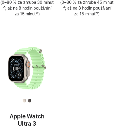
(0–80 % za zhruba 30 minut
(0–80 % za zhruba 45 minut
Poznámka
15
; až na 8 hodin používání
Poznámka
19
; až na 8 hodin používání
za 15 minut
16
)
za 15 minut
20
)
Poznámka
Poznámka
Apple Watch
Ultra 3