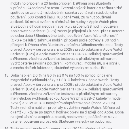
mobilního připojení a 20 hodin připojení k iPhonu přes Bluetooth
v průběhu 24hodinového testu. Tvrzení o výdrži baterie v režimu nízké
spotřeby se zapnutým sledováním spánku vycházejí z následujícího
používání: 530 kontrol času, 160 oznámení, 26 minut používání
aplikací, 60 minut cvičení s přehráváním hudby z Apple Watch přes
Bluetooth a 6 hodin sledování spánku v průběhu 38 hodin; používání
Apple Watch Series 11 (GPS) zahrnuje připojení k iPhonu přes Bluetooth
po celou dobu 38hodinového testu; používání Apple Watch Series 11
(GPS + Cellular) zahrnuje mobilní připojení podle potřeby a 30 hodin
připojení k iPhonu přes Bluetooth v průběhu 38hodinového testu. Testy
provedl Apple v červenci a srpnu 2025 s předprodukčními Apple Watch
Series 11 (GPS) a Apple Watch Series 11 (GPS + Cellular) spárovanými
s iPhonem; všechna zařízení se testovala s předběžným softwarem.
Výdrž baterie závisí na používání, konfiguraci, mobilní síti, síle signálu
a mnoha dalších faktorech; skutečné výsledky se budou lišit.
Poznámka
15.
Doba nabíjení z 0 % na 80 % a z 0 % na 100 % pomocí přibalené
magnetické rychlonabíječky s USB‑C kabelem k Apple Watch. Testy
provedl Apple v červenci a srpnu 2025 s předprodukčními Apple Watch
Series 11 (GPS) a Apple Watch Series 11 (GPS + Cellular) spárovanými
s iPhonem; všechna zařízení se testovala s předběžným softwarem,
magnetickou rychlonabíječkou Apple Watch s USB‑C kabelem (model
A2515) a 20W USB‑C napájecím adaptérem Apple (model A2305).
Testy rychlého nabíjení probíhaly s vybitými Apple Watch. Měřeno od
okamžiku, kdy se po zapnutí hodinek objeví na displeji logo Apple. Doba
nabíjení závisí na adaptéru, oblasti, nastaveních, počátečním stavu
baterie, používání a prostředí. Skutečné výsledky se budou lišit.
Poznámka
16.
Testy provedl Apple v červenci a srpnu 2025 s předprodukčními