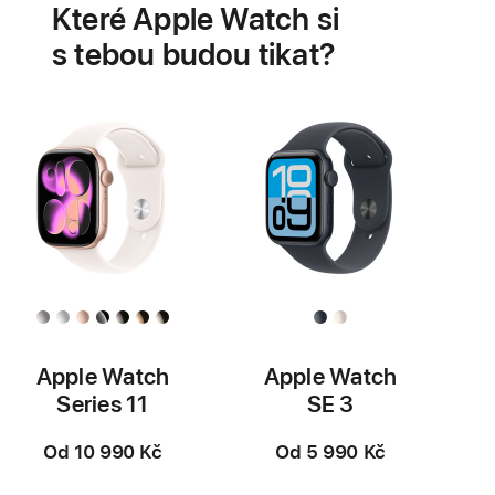
Které Apple Watch si
zdraví
srdce
s tebou budou tikat?
Apple Watch
Apple Watch
Series 11
SE 3
Od 10 990 Kč
Od 5 990 Kč