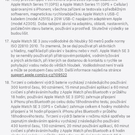
Apple Watch Series 11 (GPS) a Apple Watch Series 11 (GPS + Cellular)
spárovanými s iPhonem; všechna zařízení se testovala s předběžným
softwarem, magnetickou rychlonabíječkou Apple Watch s USB‑C
kabelem (model A2515) a 20W USB‑C napájecím adaptérem Apple
(model A2305). Doba nabíjení závisí na adaptéru, oblasti, nastaveních,
počátečním stavu baterie, používání a prostředí. Skutečné výsledky se
budou lišit.
Poznámka
17.
Apple Watch SE 3 jsou voděodolné do hloubky 50 metrů podle normy
ISO 22810:2010. To znamená, že se dají používat při aktivitách
u hladiny, například při plavání v bazénu nebo v moři. Apple Watch SE 3
by se neměly používat při přístrojovém potápění, vodním lyžování
a jiných aktivitách, při kterých se dostanou do kontaktu s rychle se
pohybující vodou nebo do větších hloubek. Voděodolnost není trvalá
a může se postupem času snížit. Další informace najdeš na stránce
support.apple.com/cs-cz/109522
.
Poznámka
18.
Tvrzení o celodenní výdrži baterie vycházejí z následujícího používání:
300 kontrol času, 90 oznámení, 15 minut používání aplikací a 60 minut
cvičení s přehráváním hudby z Apple Watch přes Bluetooth v průběhu
18 hodin; používání Apple Watch SE 3 (GPS) zahrnuje připojení
k iPhonu přes Bluetooth po celou dobu 18hodinového testu; používání
Apple Watch SE 3 (GPS + Cellular) zahrnuje celkem 4 hodiny mobilního
připojení a 14 hodin připojení k iPhonu přes Bluetooth v průběhu
18hodinového testu. Tvrzení o výdrži baterie v režimu nízké spotřeby se
zapnutým sledováním spánku vycházejí z následujícího používání:
430 kontrol času, 130 oznámení, 20 minut používání aplikací, 60 minut
cvičení s přehráváním hudby z Apple Watch přes Bluetooth a 6 hodin