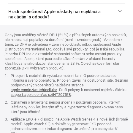
Hradí společnost Apple náklady na recyklaci a
nakládání s odpady?
Zápatí
poznámky
Ceny jsou uváděny včetně DPH (21 %) a příslušných autorských poplatků,
ale neobsahují poplatky za doručení (není-li uvedeno jinak). Vzhledem k
tomu, že DPH je odváděna v zemi nebo oblasti, odkud společnost Apple
Distribution International Ltd. dodává své produkty, což je Irská republika,
je sazba DPH na elektronické stahování softwaru nebo ostatní produkty
společnosti Apple, které jsou podle zákonů o dani z přidané hodnoty
klasifikovány jako služby, stanovena na 23 %. Objednávkový formulář
zobrazuje DPH vybraných produktů.
Poznámka
1.
Připojení k mobilní síti vyžaduje mobilní tarif. O podrobnostech se
informuj u svého operátora. Připojení závisí na dostupnosti sítě. Seznam
podporovaných operátorů najdeš na stránce
apple.com/cz/watch/cellular
. Další pokyny k nastavení najdeš v článku
support.apple.com/cs-cz/HT207578
(Otevře
.
se
Poznámka
2.
Oznámení o hypertenzi nejsou určená k používání osobami, kterým
v novém
ještě nebylo 22 let, kterým už byla hypertenze diagnostikována nebo
okně)
které jsou těhotné.
Poznámka
3.
Aplikace EKG je k dispozici na Apple Watch Series 4 a novějších (kromě
modelů Apple Watch SE) a dokáže vygenerovat EKG podobné
jednosvodovému elektrokardiogramu. Je určená pro osoby starší