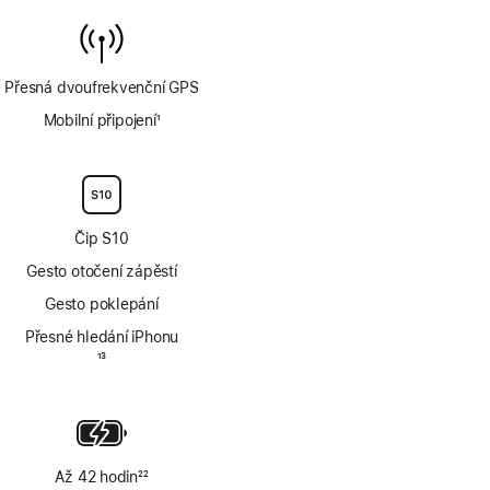
Přesná dvoufrekvenční GPS
Mobilní připojení
1
Poznámka
Čip S10
Gesto otočení zápěstí
Gesto poklepání
Přesné hledání iPhonu
Poznámka
13
Až 42 hodin
22