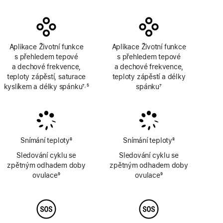
Aplikace Životní funkce
Aplikace Životní funkce
s přehledem tepové
s přehledem tepové
a dechové frekvence,
a dechové frekvence,
teploty zápěstí, saturace
teploty zápěstí a délky
kyslíkem a délky spánku
7
5
spánku
7
,
Poznámka
Poznámka
Poznámka
Snímání teploty
8
Snímání teploty
8
Poznámka
Poznámka
Sledování cyklu se
Sledování cyklu se
zpětným odhadem doby
zpětným odhadem doby
ovulace
9
ovulace
9
Poznámka
Poznámka