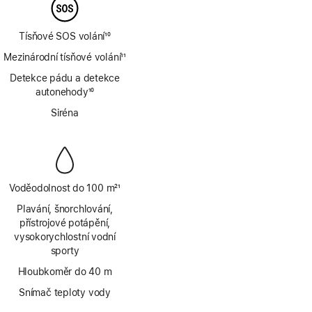
Tísňové SOS volání
10
Poznámka
Mezinárodní tísňové volání
11
Poznámka
Detekce pádu a detekce
autonehody
10
Poznámka
Siréna
Voděodolnost do 100 m
21
Poznámka
Plavání, šnorchlování,
přístrojové potápění,
vysokorychlostní vodní
sporty
Hloubkoměr do 40 m
Snímač teploty vody