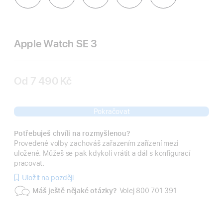
Apple Watch SE 3
Od
7 490 Kč
Pokračovat
Potřebuješ chvíli na rozmyšlenou?
Provedené volby zachováš zařazením zařízení mezi
uložené. Můžeš se pak kdykoli vrátit a dál s konfigurací
pracovat.
Uložit na později
Máš ještě nějaké otázky?
Volej 800 701 391
Baterie
Funkce
pro