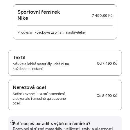
Sportovní řemínek
7 490,00 Kč
Nike
Prodyšný, kolíčkové zapínání, nastavitelný
Textil
Od
7 490 Kč
Měkké a lehké materiály. Ideální na
každodenní nošení.
Nerezová ocel
Sofistikované, luxusní provedení
Od
8 990 Kč
z dokonale řemeslně zpracované
oceli.
Potřebuješ poradit s výběrem řemínku?
Zobrazit
Porovnej si různé materiály, velikosti, styly a vlastnosti.