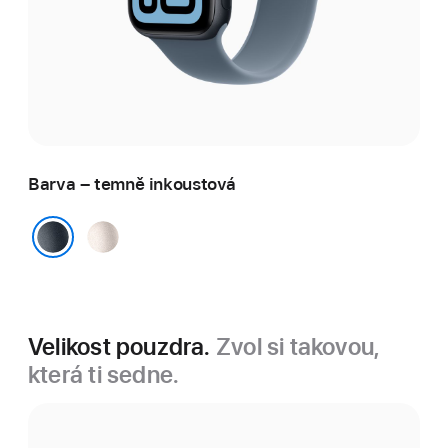
Barva – temně inkoustová
hvězdně
bílá
temně inkoustová
Velikost pouzdra.
Zvol si takovou,
která ti sedne.