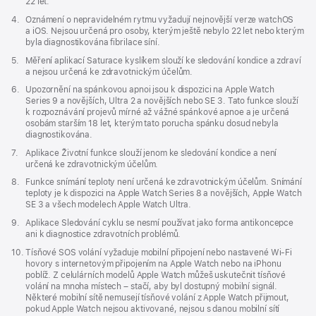
22 let.
Poznámka
4.
Oznámení o nepravidelném rytmu vyžadují nejnovější verze watchOS
a iOS. Nejsou určená pro osoby, kterým ještě nebylo 22 let nebo kterým
byla diagnostikována fibrilace síní.
Poznámka
5.
Měření aplikací Saturace kyslíkem slouží ke sledování kondice a zdraví
a nejsou určená ke zdravotnickým účelům.
Poznámka
6.
Upozornění na spánkovou apnoi jsou k dispozici na Apple Watch
Series 9 a novějších, Ultra 2 a novějších nebo SE 3. Tato funkce slouží
k rozpoznávání projevů mírné až vážné spánkové apnoe a je určená
osobám starším 18 let, kterým tato porucha spánku dosud nebyla
diagnostikována.
Poznámka
7.
Aplikace Životní funkce slouží jenom ke sledování kondice a není
určená ke zdravotnickým účelům.
Poznámka
8.
Funkce snímání teploty není určená ke zdravotnickým účelům. Snímání
teploty je k dispozici na Apple Watch Series 8 a novějších, Apple Watch
SE 3 a všech modelech Apple Watch Ultra.
Poznámka
9.
Aplikace Sledování cyklu se nesmí používat jako forma antikoncepce
ani k diagnostice zdravotních problémů.
Poznámka
10.
Tísňové SOS volání vyžaduje mobilní připojení nebo nastavené Wi‑Fi
hovory s internetovým připojením na Apple Watch nebo na iPhonu
poblíž. Z celulárních modelů Apple Watch můžeš uskutečnit tísňové
volání na mnoha místech – stačí, aby byl dostupný mobilní signál.
Některé mobilní sítě nemusejí tísňové volání z Apple Watch přijmout,
pokud Apple Watch nejsou aktivované, nejsou s danou mobilní sítí