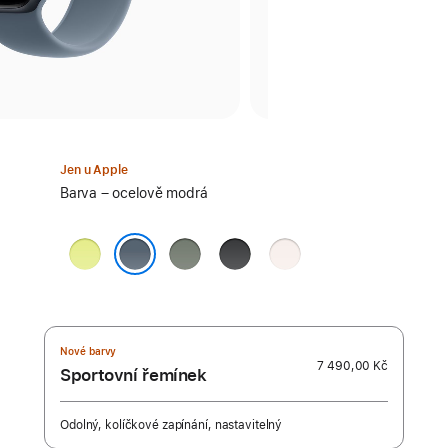
Jen u Apple
Vyber
Barva – ocelově modrá
barvu:
neonově
zelenošedá
černá
světle
žlutá
ruměná
ocelově modrá
Nové barvy
7 490,00 Kč
Sportovní řemínek
Odolný, kolíčkové zapínání, nastavitelný