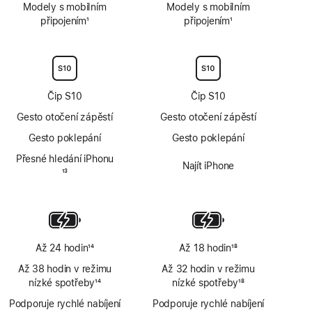
Modely s mobilním
Modely s mobilním
připojením
1
připojením
1
Poznámka
Poznámka
Čip S10
Čip S10
Gesto otočení zápěstí
Gesto otočení zápěstí
Gesto poklepání
Gesto poklepání
Přesné hledání iPhonu
Najít iPhone
Poznámka
13
Až 24 hodin
14
Až 18 hodin
18
Poznámka
Poznámka
Až 38 hodin v režimu
Až 32 hodin v režimu
nízké spotřeby
14
nízké spotřeby
18
Poznámka
Poznámka
Podporuje rychlé nabíjení
Podporuje rychlé nabíjení