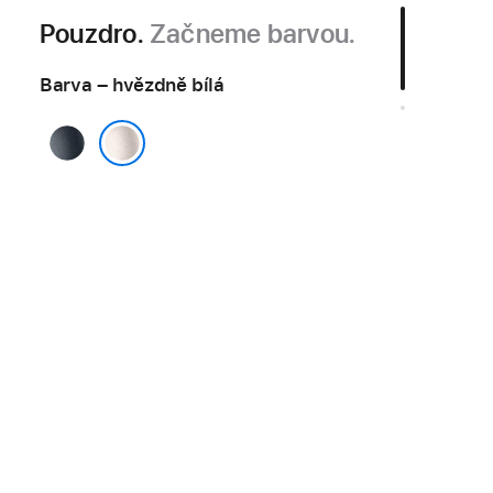
Pouzdro.
Začneme barvou.
Barva – hvězdně bílá
temně
inkoustová
hvězdně bílá