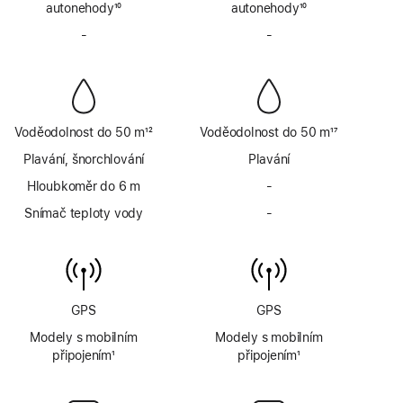
autonehody
10
autonehody
10
Poznámka
Poznámka
-
Bez
-
Bez
sirény
sirény
Voděodolnost do 50 m
12
Voděodolnost do 50 m
17
Poznámka
Poznámka
Plavání, šnorchlování
Plavání
Hloubkoměr do 6 m
-
Bez
hloubkoměru
Snímač teploty vody
-
Bez
do
snímače
6 m
teploty
vody
GPS
GPS
Modely s mobilním
Modely s mobilním
připojením
1
připojením
1
Poznámka
Poznámka