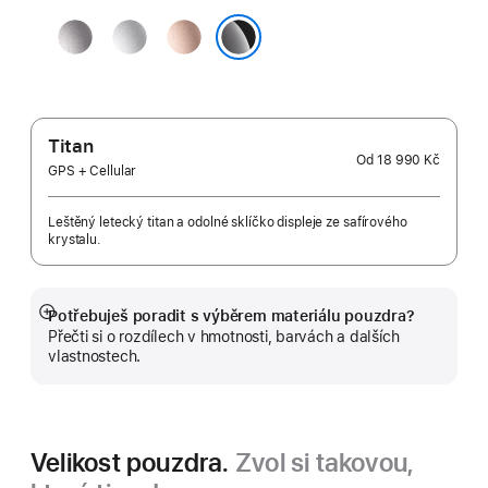
vesmírně
stříbrná
růžově
šedá
zlatá
klavírně černá
Titan
Od
18 990 Kč
GPS + Cellular
Leštěný letecký titan a odolné sklíčko displeje ze safírového
krystalu.
Potřebuješ poradit s výběrem materiálu pouzdra?
Zobrazit
Přečti si o rozdílech v hmotnosti, barvách a dalších
více
vlastnostech.
Velikost pouzdra.
Zvol si takovou,