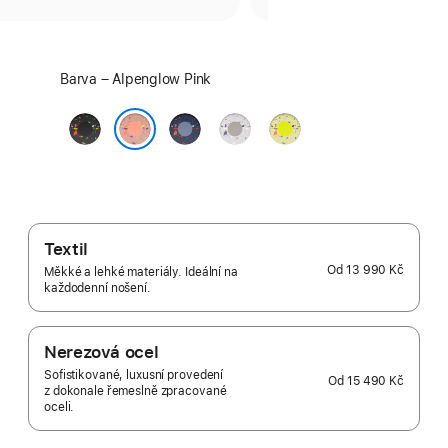
Vyber
Barva – Alpenglow Pink
barvu:
Midnight
Blue
Veiled
Volt
Black
Ribbon
Grey
Splash
Alpenglow Pink
Textil
Od
13 990 Kč
Měkké a lehké materiály. Ideální na
každodenní nošení.
Nerezová ocel
Sofistikované, luxusní provedení
Od
15 490 Kč
z dokonale řemeslně zpracované
oceli.