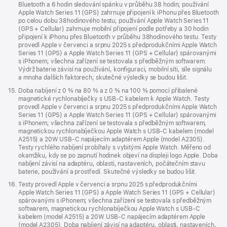
Bluetooth a 6 hodin sledování spánku v průběhu 38 hodin; používání
Apple Watch Series 11 (GPS) zahrnuje připojení k iPhonu přes Bluetooth
po celou dobu 38hodinového testu; používání Apple Watch Series 11
(GPS + Cellular) zahrnuje mobilní připojení podle potřeby a 30 hodin
připojení k iPhonu přes Bluetooth v průběhu 38hodinového testu. Testy
provedl Apple v červenci a srpnu 2025 s předprodukčními Apple Watch
Series 11 (GPS) a Apple Watch Series 11 (GPS + Cellular) spárovanými
s iPhonem; všechna zařízení se testovala s předběžným softwarem.
Výdrž baterie závisí na používání, konfiguraci, mobilní síti, síle signálu
a mnoha dalších faktorech; skutečné výsledky se budou lišit.
Poznámka
15.
Doba nabíjení z 0 % na 80 % a z 0 % na 100 % pomocí přibalené
magnetické rychlonabíječky s USB‑C kabelem k Apple Watch. Testy
provedl Apple v červenci a srpnu 2025 s předprodukčními Apple Watch
Series 11 (GPS) a Apple Watch Series 11 (GPS + Cellular) spárovanými
s iPhonem; všechna zařízení se testovala s předběžným softwarem,
magnetickou rychlonabíječkou Apple Watch s USB‑C kabelem (model
A2515) a 20W USB‑C napájecím adaptérem Apple (model A2305).
Testy rychlého nabíjení probíhaly s vybitými Apple Watch. Měřeno od
okamžiku, kdy se po zapnutí hodinek objeví na displeji logo Apple. Doba
nabíjení závisí na adaptéru, oblasti, nastaveních, počátečním stavu
baterie, používání a prostředí. Skutečné výsledky se budou lišit.
Poznámka
16.
Testy provedl Apple v červenci a srpnu 2025 s předprodukčními
Apple Watch Series 11 (GPS) a Apple Watch Series 11 (GPS + Cellular)
spárovanými s iPhonem; všechna zařízení se testovala s předběžným
softwarem, magnetickou rychlonabíječkou Apple Watch s USB‑C
kabelem (model A2515) a 20W USB‑C napájecím adaptérem Apple
(model A2305). Doba nabíjení závisí na adaptéru, oblasti, nastaveních,