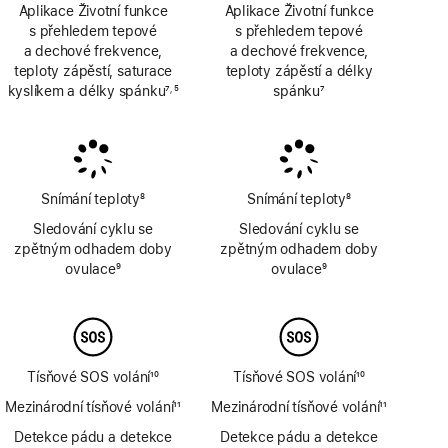
Aplikace Životní funkce
Aplikace Životní funkce
s přehledem tepové
s přehledem tepové
a dechové frekvence,
a dechové frekvence,
teploty zápěstí, saturace
teploty zápěstí a délky
kyslíkem a délky spánku
7
5
spánku
7
,
Poznámka
Poznámka
Poznámka
Snímání teploty
8
Snímání teploty
8
Poznámka
Poznámka
Sledování cyklu se
Sledování cyklu se
zpětným odhadem doby
zpětným odhadem doby
ovulace
9
ovulace
9
Poznámka
Poznámka
Tísňové SOS volání
10
Tísňové SOS volání
10
Poznámka
Poznámka
Mezinárodní tísňové volání
11
Mezinárodní tísňové volání
11
Poznámka
Poznámka
Detekce pádu a detekce
Detekce pádu a detekce