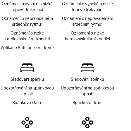
Poznámka
aplikace
Oznámení o vysoké a nízké
Oznámení o vysoké a nízké
EKG
tepové frekvenci
tepové frekvenci
Oznámení o nepravidelném
Oznámení o nepravidelném
srdečním rytmu
4
srdečním rytmu
4
Poznámka
Poznámka
Oznámení o nízké
Oznámení o nízké
kardiovaskulární kondici
kardiovaskulární kondici
Aplikace Saturace kyslíkem
5
-
Bez
Poznámka
aplikace
Saturace
kyslíkem
Sledování spánku
Sledování spánku
Upozorňování na spánkovou
Upozorňování na spánkovou
apnoi
6
apnoi
6
Poznámka
Poznámka
Spánkové skóre
Spánkové skóre