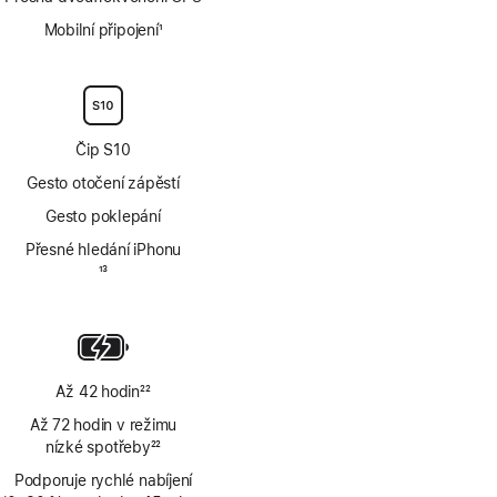
Mobilní připojení
1
Poznámka
Čip S10
Gesto otočení zápěstí
Gesto poklepání
Přesné hledání iPhonu
Poznámka
13
Až 42 hodin
22
Poznámka
Až 72 hodin v režimu
nízké spotřeby
22
Poznámka
Podporuje rychlé nabíjení