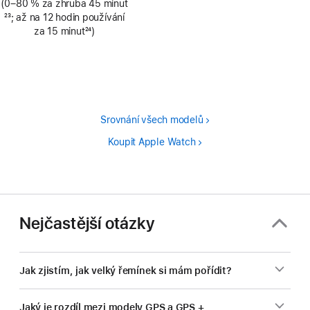
(0–80 % za zhruba 45 minut
Poznámka
23
; až na 12 hodin používání
za 15 minut
24
)
Poznámka
Srovnání všech modelů
Koupit Apple Watch
Nejčastější otázky
Jak zjistím, jak velký řemínek si mám pořídit?
Jaký je rozdíl mezi modely GPS a GPS +