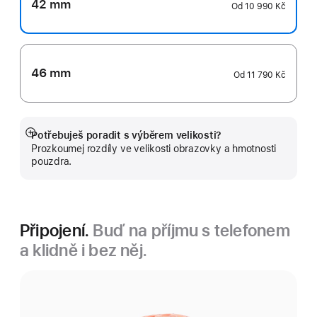
42 mm
Od
10 990 Kč
46 mm
Od
11 790 Kč
Potřebuješ poradit s výběrem velikosti?
Zobrazit
Prozkoumej rozdíly ve velikosti obrazovky a hmotnosti
více
pouzdra.
Připojení.
Buď na příjmu s telefonem
a klidně i bez něj.