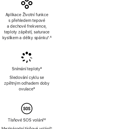
Aplikace Životní funkce
s přehledem tepové
a dechové frekvence,
teploty zápěstí, saturace
kyslíkem a délky spánku
7
5
,
Poznámka
Poznámka
Snímání teploty
8
Poznámka
Sledování cyklu se
zpětným odhadem doby
ovulace
9
Poznámka
Tísňové SOS volání
10
Poznámka
Mezinárodní tísňové volání
11