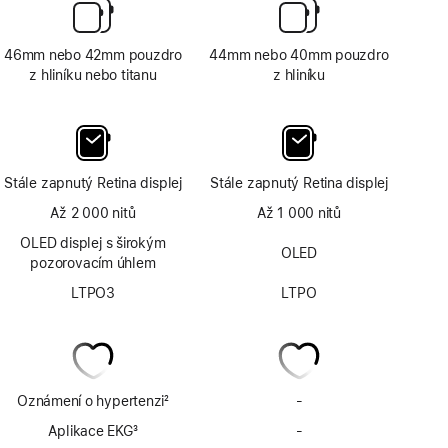
46mm nebo 42mm pouzdro
44mm nebo 40mm pouzdro
z hliníku nebo titanu
z hliníku
Stále zapnutý Retina displej
Stále zapnutý Retina displej
Až 2 000 nitů
Až 1 000 nitů
OLED displej s širokým
OLED
pozorovacím úhlem
LTPO3
LTPO
Oznámení o hypertenzi
2
-
Bez
Poznámka
oznámení
Aplikace EKG
3
-
Bez
o hypertenzi