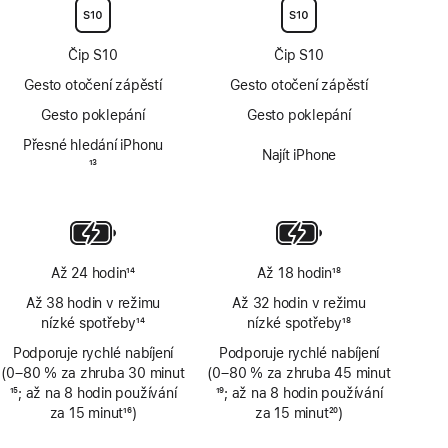
Čip S10
Čip S10
Gesto otočení zápěstí
Gesto otočení zápěstí
Gesto poklepání
Gesto poklepání
Přesné hledání iPhonu
Najít iPhone
Poznámka
13
Až 24 hodin
14
Až 18 hodin
18
Poznámka
Poznámka
Až 38 hodin v režimu
Až 32 hodin v režimu
nízké spotřeby
14
nízké spotřeby
18
Poznámka
Poznámka
Podporuje rychlé nabíjení
Podporuje rychlé nabíjení
(0–80 % za zhruba 30 minut
(0–80 % za zhruba 45 minut
Poznámka
15
; až na 8 hodin používání
Poznámka
19
; až na 8 hodin používání
za 15 minut
16
)
za 15 minut
20
)
Poznámka
Poznámka