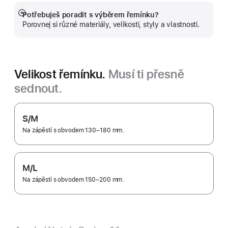
Potřebuješ poradit s výběrem řemínku?
Zobrazit
Porovnej si různé materiály, velikosti, styly a vlastnosti.
více
Velikost řemínku.
Musí ti přesně
sednout.
S/M
Na zápěstí s obvodem 130–180 mm.
M/L
Na zápěstí s obvodem 150–200 mm.