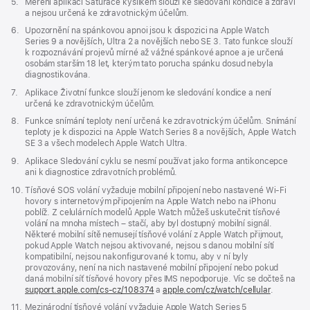
Poznámka
5.
Měření aplikací Saturace kyslíkem slouží ke sledování kondice a zdraví
a nejsou určená ke zdravotnickým účelům.
Poznámka
6.
Upozornění na spánkovou apnoi jsou k dispozici na Apple Watch
Series 9 a novějších, Ultra 2 a novějších nebo SE 3. Tato funkce slouží
k rozpoznávání projevů mírné až vážné spánkové apnoe a je určená
osobám starším 18 let, kterým tato porucha spánku dosud nebyla
diagnostikována.
Poznámka
7.
Aplikace Životní funkce slouží jenom ke sledování kondice a není
určená ke zdravotnickým účelům.
Poznámka
8.
Funkce snímání teploty není určená ke zdravotnickým účelům. Snímání
teploty je k dispozici na Apple Watch Series 8 a novějších, Apple Watch
SE 3 a všech modelech Apple Watch Ultra.
Poznámka
9.
Aplikace Sledování cyklu se nesmí používat jako forma antikoncepce
ani k diagnostice zdravotních problémů.
Poznámka
10.
Tísňové SOS volání vyžaduje mobilní připojení nebo nastavené Wi‑Fi
hovory s internetovým připojením na Apple Watch nebo na iPhonu
poblíž. Z celulárních modelů Apple Watch můžeš uskutečnit tísňové
volání na mnoha místech – stačí, aby byl dostupný mobilní signál.
Některé mobilní sítě nemusejí tísňové volání z Apple Watch přijmout,
pokud Apple Watch nejsou aktivované, nejsou s danou mobilní sítí
kompatibilní, nejsou nakonfigurované k tomu, aby v ní byly
provozovány, není na nich nastavené mobilní připojení nebo pokud
daná mobilní síť tísňové hovory přes IMS nepodporuje. Víc se dočteš na
support.apple.com/cs-cz/108374
(Otevře
a
apple.com/cz/watch/cellular
.
se
Poznámka
11.
Mezinárodní tísňové volání vyžaduje Apple Watch Series 5