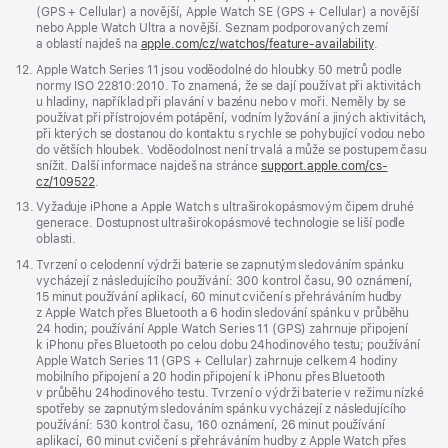
v novém
(GPS + Cellular) a novější, Apple Watch SE (GPS + Cellular) a novější
okně)
nebo Apple Watch Ultra a novější. Seznam podporovaných zemí
a oblastí najdeš na
apple.com/cz/watchos/feature-availability
.
Poznámka
12.
Apple Watch Series 11 jsou voděodolné do hloubky 50 metrů podle
normy ISO 22810:2010. To znamená, že se dají používat při aktivitách
u hladiny, například při plavání v bazénu nebo v moři. Neměly by se
používat při přístrojovém potápění, vodním lyžování a jiných aktivitách,
při kterých se dostanou do kontaktu s rychle se pohybující vodou nebo
do větších hloubek. Voděodolnost není trvalá a může se postupem času
snížit. Další informace najdeš na stránce
support.apple.com/cs-
cz/109522
.
Poznámka
13.
Vyžaduje iPhone a Apple Watch s ultraširokopásmovým čipem druhé
generace. Dostupnost ultraširokopásmové technologie se liší podle
oblasti.
Poznámka
14.
Tvrzení o celodenní výdrži baterie se zapnutým sledováním spánku
vycházejí z následujícího používání: 300 kontrol času, 90 oznámení,
15 minut používání aplikací, 60 minut cvičení s přehráváním hudby
z Apple Watch přes Bluetooth a 6 hodin sledování spánku v průběhu
24 hodin; používání Apple Watch Series 11 (GPS) zahrnuje připojení
k iPhonu přes Bluetooth po celou dobu 24hodinového testu; používání
Apple Watch Series 11 (GPS + Cellular) zahrnuje celkem 4 hodiny
mobilního připojení a 20 hodin připojení k iPhonu přes Bluetooth
v průběhu 24hodinového testu. Tvrzení o výdrži baterie v režimu nízké
spotřeby se zapnutým sledováním spánku vycházejí z následujícího
používání: 530 kontrol času, 160 oznámení, 26 minut používání
aplikací, 60 minut cvičení s přehráváním hudby z Apple Watch přes