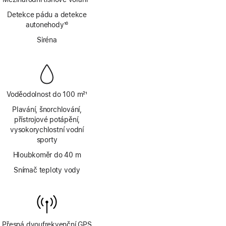
Poznámka
Detekce pádu a detekce
autonehody
10
Poznámka
Siréna
Voděodolnost do 100 m
21
Poznámka
Plavání, šnorchlování,
přístrojové potápění,
vysokorychlostní vodní
sporty
Hloubkoměr do 40 m
Snímač teploty vody
Přesná dvoufrekvenční GPS