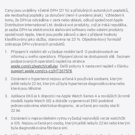
Zápatí
poznámky
Ceny jsou uváděny včetně DPH (21 %) a příslušných autorských poplatků,
ale neobsahují poplatky za doručení (není-li uvedeno jinak). Vzhledem k
tomu, že DPH je odváděna v zemi nebo oblasti, odkud společnost Apple
Distribution International Ltd. dodává své produkty, což je Irská republika,
je sazba DPH na elektronické stahování softwaru nebo ostatní produkty
společnosti Apple, které jsou podle zákonů o dani z přidané hodnoty
klasifikovány jako služby, stanovena na 23 %. Objednávkový formulář
zobrazuje DPH vybraných produktů.
Poznámka
1.
Připojení k mobilní síti vyžaduje mobilní tarif. O podrobnostech se
informuj u svého operátora. Připojení závisí na dostupnosti sítě. Seznam
podporovaných operátorů najdeš na stránce
apple.com/cz/watch/cellular
. Další pokyny k nastavení najdeš v článku
support.apple.com/cs-cz/HT207578
(Otevře
.
se
Poznámka
2.
Oznámení o hypertenzi nejsou určená k používání osobami, kterým
v novém
ještě nebylo 22 let, kterým už byla hypertenze diagnostikována nebo
okně)
které jsou těhotné.
Poznámka
3.
Aplikace EKG je k dispozici na Apple Watch Series 4 a novějších (kromě
modelů Apple Watch SE) a dokáže vygenerovat EKG podobné
jednosvodovému elektrokardiogramu. Je určená pro osoby starší
22 let.
Poznámka
4.
Oznámení o nepravidelném rytmu vyžadují nejnovější verze watchOS
a iOS. Nejsou určená pro osoby, kterým ještě nebylo 22 let nebo kterým
byla diagnostikována fibrilace síní.