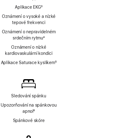
Poznámka
Aplikace EKG
3
Poznámka
Oznámení o vysoké a nízké
tepové frekvenci
Oznámení o nepravidelném
srdečním rytmu
4
Poznámka
Oznámení o nízké
kardiovaskulární kondici
Aplikace Saturace kyslíkem
5
Poznámka
Sledování spánku
Upozorňování na spánkovou
apnoi
6
Poznámka
Spánkové skóre