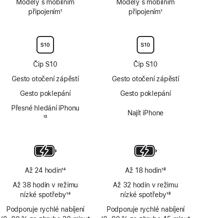
Modely s mobilním
Modely s mobilním
připojením
1
připojením
1
Poznámka
Poznámka
Čip S10
Čip S10
Gesto otočení zápěstí
Gesto otočení zápěstí
Gesto poklepání
Gesto poklepání
Přesné hledání iPhonu
Najít iPhone
Poznámka
13
Až 24 hodin
14
Až 18 hodin
18
Poznámka
Poznámka
Až 38 hodin v režimu
Až 32 hodin v režimu
nízké spotřeby
14
nízké spotřeby
18
Poznámka
Poznámka
Podporuje rychlé nabíjení
Podporuje rychlé nabíjení