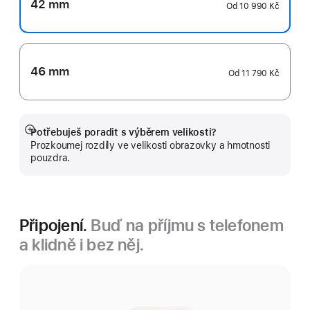
42 mm
Od
10 990 Kč
46 mm
Od
11 790 Kč
Potřebuješ poradit s výběrem velikosti?
Zobrazit
Prozkoumej rozdíly ve velikosti obrazovky a hmotnosti
více
pouzdra.
Připojení.
Buď na příjmu s telefonem
a klidně i bez něj.