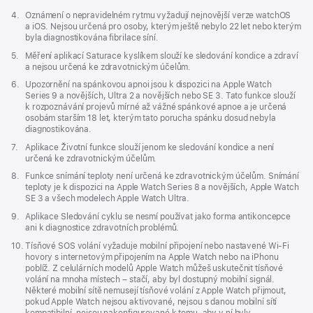
Poznámka
4.
Oznámení o nepravidelném rytmu vyžadují nejnovější verze watchOS
a iOS. Nejsou určená pro osoby, kterým ještě nebylo 22 let nebo kterým
byla diagnostikována fibrilace síní.
Poznámka
5.
Měření aplikací Saturace kyslíkem slouží ke sledování kondice a zdraví
a nejsou určená ke zdravotnickým účelům.
Poznámka
6.
Upozornění na spánkovou apnoi jsou k dispozici na Apple Watch
Series 9 a novějších, Ultra 2 a novějších nebo SE 3. Tato funkce slouží
k rozpoznávání projevů mírné až vážné spánkové apnoe a je určená
osobám starším 18 let, kterým tato porucha spánku dosud nebyla
diagnostikována.
Poznámka
7.
Aplikace Životní funkce slouží jenom ke sledování kondice a není
určená ke zdravotnickým účelům.
Poznámka
8.
Funkce snímání teploty není určená ke zdravotnickým účelům. Snímání
teploty je k dispozici na Apple Watch Series 8 a novějších, Apple Watch
SE 3 a všech modelech Apple Watch Ultra.
Poznámka
9.
Aplikace Sledování cyklu se nesmí používat jako forma antikoncepce
ani k diagnostice zdravotních problémů.
Poznámka
10.
Tísňové SOS volání vyžaduje mobilní připojení nebo nastavené Wi‑Fi
hovory s internetovým připojením na Apple Watch nebo na iPhonu
poblíž. Z celulárních modelů Apple Watch můžeš uskutečnit tísňové
volání na mnoha místech – stačí, aby byl dostupný mobilní signál.
Některé mobilní sítě nemusejí tísňové volání z Apple Watch přijmout,
pokud Apple Watch nejsou aktivované, nejsou s danou mobilní sítí
kompatibilní, nejsou nakonfigurované k tomu, aby v ní byly