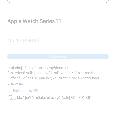
Apple Watch Series 11
Od
13 990 Kč
Pokračovat
Potřebuješ chvíli na rozmyšlenou?
Provedené volby zachováš zařazením zařízení mezi
uložené. Můžeš se pak kdykoli vrátit a dál s konfigurací
pracovat.
Uložit na později
Máš ještě nějaké otázky?
Volej 800 701 391
Baterie
Funkce
pro