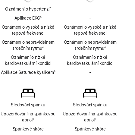
Oznámení o hypertenzi
2
-
Bez
Poznámka
oznámení
Aplikace EKG
3
-
Bez
o hypertenzi
Poznámka
aplikace
Oznámení o vysoké a nízké
Oznámení o vysoké a nízké
EKG
tepové frekvenci
tepové frekvenci
Oznámení o nepravidelném
Oznámení o nepravidelném
srdečním rytmu
4
srdečním rytmu
4
Poznámka
Poznámka
Oznámení o nízké
Oznámení o nízké
kardiovaskulární kondici
kardiovaskulární kondici
Aplikace Saturace kyslíkem
5
-
Bez
Poznámka
aplikace
Saturace
kyslíkem
Sledování spánku
Sledování spánku
Upozorňování na spánkovou
Upozorňování na spánkovou
apnoi
6
apnoi
6
Poznámka
Poznámka
Spánkové skóre
Spánkové skóre