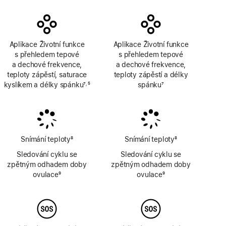
Aplikace Životní funkce
Aplikace Životní funkce
s přehledem tepové
s přehledem tepové
a dechové frekvence,
a dechové frekvence,
teploty zápěstí, saturace
teploty zápěstí a délky
kyslíkem a délky spánku
7
5
spánku
7
,
Poznámka
Poznámka
Poznámka
Snímání teploty
8
Snímání teploty
8
Poznámka
Poznámka
Sledování cyklu se
Sledování cyklu se
zpětným odhadem doby
zpětným odhadem doby
ovulace
9
ovulace
9
Poznámka
Poznámka