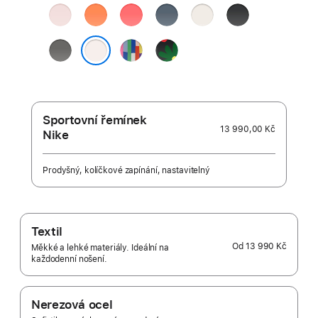
jemně
mandarinková
guavově
ocelově
hvězdně
černá
růžová
růžová
modrá
bílá
skálově
Pride
Black
šedá
Edition
Unity –
světle ruměná
Unity
Bloom
Sportovní řemínek
13 990,00 Kč
Nike
Prodyšný, kolíčkové zapínání, nastavitelný
Textil
Od
13 990 Kč
Měkké a lehké materiály. Ideální na
každodenní nošení.
Nerezová ocel