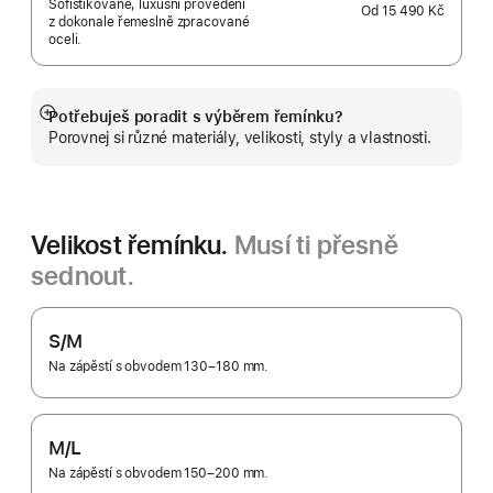
Sofistikované, luxusní provedení
Od
15 490 Kč
z dokonale řemeslně zpracované
oceli.
Potřebuješ poradit s výběrem řemínku?
Zobrazit
Porovnej si různé materiály, velikosti, styly a vlastnosti.
více
Velikost řemínku.
Musí ti přesně
sednout.
S/M
Na zápěstí s obvodem 130–180 mm.
M/L
Na zápěstí s obvodem 150–200 mm.