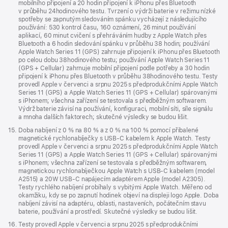
mobilního připojení a 20 hodin připojení k iPhonu přes Bluetooth
v průběhu 24hodinového testu. Tvrzení o výdrži baterie v režimu nízké
spotřeby se zapnutým sledováním spánku vycházejí z následujícího
používání: 530 kontrol času, 160 oznámení, 26 minut používání
aplikací, 60 minut cvičení s přehráváním hudby z Apple Watch přes
Bluetooth a 6 hodin sledování spánku v průběhu 38 hodin; používání
Apple Watch Series 11 (GPS) zahrnuje připojení k iPhonu přes Bluetooth
po celou dobu 38hodinového testu; používání Apple Watch Series 11
(GPS + Cellular) zahrnuje mobilní připojení podle potřeby a 30 hodin
připojení k iPhonu přes Bluetooth v průběhu 38hodinového testu. Testy
provedl Apple v červenci a srpnu 2025 s předprodukčními Apple Watch
Series 11 (GPS) a Apple Watch Series 11 (GPS + Cellular) spárovanými
s iPhonem; všechna zařízení se testovala s předběžným softwarem.
Výdrž baterie závisí na používání, konfiguraci, mobilní síti, síle signálu
a mnoha dalších faktorech; skutečné výsledky se budou lišit.
Poznámka
15.
Doba nabíjení z 0 % na 80 % a z 0 % na 100 % pomocí přibalené
magnetické rychlonabíječky s USB‑C kabelem k Apple Watch. Testy
provedl Apple v červenci a srpnu 2025 s předprodukčními Apple Watch
Series 11 (GPS) a Apple Watch Series 11 (GPS + Cellular) spárovanými
s iPhonem; všechna zařízení se testovala s předběžným softwarem,
magnetickou rychlonabíječkou Apple Watch s USB‑C kabelem (model
A2515) a 20W USB‑C napájecím adaptérem Apple (model A2305).
Testy rychlého nabíjení probíhaly s vybitými Apple Watch. Měřeno od
okamžiku, kdy se po zapnutí hodinek objeví na displeji logo Apple. Doba
nabíjení závisí na adaptéru, oblasti, nastaveních, počátečním stavu
baterie, používání a prostředí. Skutečné výsledky se budou lišit.
Poznámka
16.
Testy provedl Apple v červenci a srpnu 2025 s předprodukčními