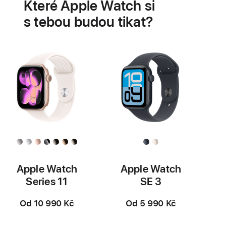
Které Apple Watch si
zdraví
srdce
s tebou budou tikat?
Apple Watch
Apple Watch
Series 11
SE 3
Od 10 990 Kč
Od 5 990 Kč