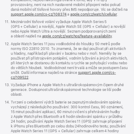
provozovány, není na nich nastavené mobilní připojení nebo pokud
daná mobilní síť tísňové hovory přes IMS nepodporuje. Víc se dočteš na
support.apple.com/cs-cz/108374
(Otevře
a
apple.com/cz/watch/cellular
.
se
Poznámka
11.
Mezinárodní tísňové volání vyžaduje Apple Watch Series 5
v novém
(GPS + Cellular) a novější, Apple Watch SE (GPS + Cellular) a novější
okně)
nebo Apple Watch Ultra a novější. Seznam podporovaných zemí
a oblastí najdeš na
apple.com/cz/watchos/feature-availability
.
Poznámka
12.
Apple Watch Series 11 jsou voděodolné do hloubky 50 metrů podle
normy ISO 22810:2010. To znamená, že se dají používat při aktivitách
u hladiny, například při plavání v bazénu nebo v moři. Neměly by se
používat při přístrojovém potápění, vodním lyžování a jiných aktivitách,
při kterých se dostanou do kontaktu s rychle se pohybující vodou nebo
do větších hloubek. Voděodolnost není trvalá a může se postupem času
snížit. Další informace najdeš na stránce
support.apple.com/cs-
cz/109522
.
Poznámka
13.
Vyžaduje iPhone a Apple Watch s ultraširokopásmovým čipem druhé
generace. Dostupnost ultraširokopásmové technologie se liší podle
oblasti.
Poznámka
14.
Tvrzení o celodenní výdrži baterie se zapnutým sledováním spánku
vycházejí z následujícího používání: 300 kontrol času, 90 oznámení,
15 minut používání aplikací, 60 minut cvičení s přehráváním hudby
z Apple Watch přes Bluetooth a 6 hodin sledování spánku v průběhu
24 hodin; používání Apple Watch Series 11 (GPS) zahrnuje připojení
k iPhonu přes Bluetooth po celou dobu 24hodinového testu; používání
Apple Watch Series 11 (GPS + Cellular) zahrnuje celkem 4 hodiny