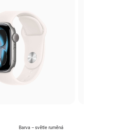
Vyber
Barva – světle ruměná
barvu: