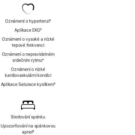
Oznámení o hypertenzi
2
Poznámka
Aplikace EKG
3
Poznámka
Oznámení o vysoké a nízké
tepové frekvenci
Oznámení o nepravidelném
srdečním rytmu
4
Poznámka
Oznámení o nízké
kardiovaskulární kondici
Aplikace Saturace kyslíkem
5
Poznámka
Sledování spánku
Upozorňování na spánkovou
apnoi
6