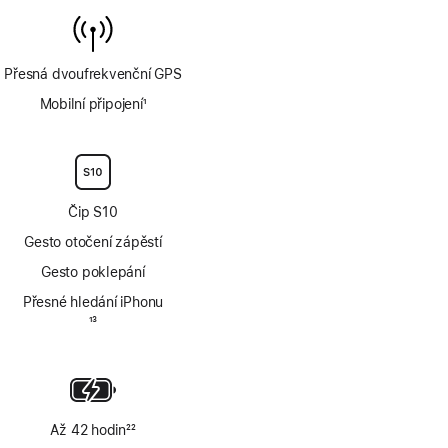
Přesná dvoufrekvenční GPS
Mobilní připojení
1
Poznámka
Čip S10
Gesto otočení zápěstí
Gesto poklepání
Přesné hledání iPhonu
Poznámka
13
Až 42 hodin
22