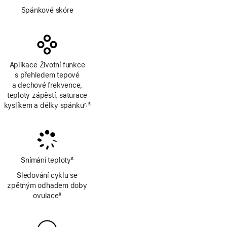
Poznámka
Spánkové skóre
Aplikace Životní funkce
s přehledem tepové
a dechové frekvence,
teploty zápěstí, saturace
kyslíkem a délky spánku
7
5
,
Poznámka
Poznámka
Snímání teploty
8
Poznámka
Sledování cyklu se
zpětným odhadem doby
ovulace
9
Poznámka