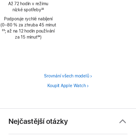
Poznámka
Až 72 hodin v režimu
nízké spotřeby
22
Poznámka
Podporuje rychlé nabíjení
(0–80 % za zhruba 45 minut
Poznámka
23
; až na 12 hodin používání
za 15 minut
24
)
Poznámka
Srovnání všech modelů
Koupit Apple Watch
Nejčastější otázky