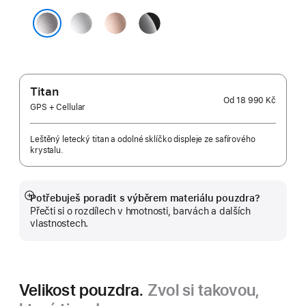
stříbrná
růžově
klavírně
zlatá
černá
vesmírně šedá
Titan
Od
18 990 Kč
GPS + Cellular
Leštěný letecký titan a odolné sklíčko displeje ze safírového
krystalu.
Potřebuješ poradit s výběrem materiálu pouzdra?
Zobrazit
Přečti si o rozdílech v hmotnosti, barvách a dalších
více
vlastnostech.
Velikost pouzdra.
Zvol si takovou,