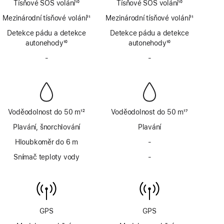
Tísňové SOS volání
10
Tísňové SOS volání
10
Poznámka
Poznámka
Mezinárodní tísňové volání
11
Mezinárodní tísňové volání
11
Poznámka
Poznámka
Detekce pádu a detekce
Detekce pádu a detekce
autonehody
10
autonehody
10
Poznámka
Poznámka
-
Bez
-
Bez
sirény
sirény
Voděodolnost do 50 m
12
Voděodolnost do 50 m
17
Poznámka
Poznámka
Plavání, šnorchlování
Plavání
Hloubkoměr do 6 m
-
Bez
hloubkoměru
Snímač teploty vody
-
Bez
do
snímače
6 m
teploty
vody
GPS
GPS