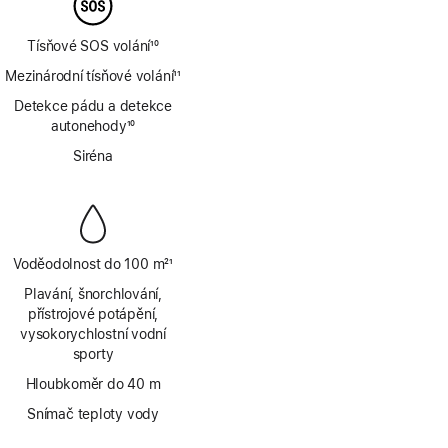
Tísňové SOS volání
10
Poznámka
Mezinárodní tísňové volání
11
Poznámka
Detekce pádu a detekce
autonehody
10
Poznámka
Siréna
Voděodolnost do 100 m
21
Poznámka
Plavání, šnorchlování,
přístrojové potápění,
vysokorychlostní vodní
sporty
Hloubkoměr do 40 m
Snímač teploty vody