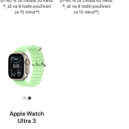
(0–80 % za zhruba 30 minut
(0–80 % za zhruba 45 minut
Poznámka
15
; až na 8 hodin používání
Poznámka
19
; až na 8 hodin používání
za 15 minut
16
)
za 15 minut
20
)
Poznámka
Poznámka
Apple Watch
Ultra 3