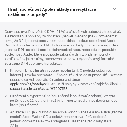
Hradí společnost Apple náklady na recyklaci a
nakládání s odpady?
Zápatí
poznámky
Ceny jsou uváděny včetně DPH (21 %) a příslušných autorských poplatků,
ale neobsahují poplatky za doručení (není-li uvedeno jinak). Vzhledem k
tomu, že DPH je odváděna v zemi nebo oblasti, odkud společnost Apple
Distribution International Ltd. dodává své produkty, což je Irská republika,
je sazba DPH na elektronické stahování softwaru nebo ostatní produkty
společnosti Apple, které jsou podle zákonů o dani z přidané hodnoty
klasifikovány jako služby, stanovena na 23 %. Objednávkový formulář
zobrazuje DPH vybraných produktů.
Poznámka
1.
Připojení k mobilní síti vyžaduje mobilní tarif. O podrobnostech se
informuj u svého operátora. Připojení závisí na dostupnosti sítě. Seznam
podporovaných operátorů najdeš na stránce
apple.com/cz/watch/cellular
. Další pokyny k nastavení najdeš v článku
support.apple.com/cs-cz/HT207578
(Otevře
.
se
Poznámka
2.
Oznámení o hypertenzi nejsou určená k používání osobami, kterým
v novém
ještě nebylo 22 let, kterým už byla hypertenze diagnostikována nebo
okně)
které jsou těhotné.
Poznámka
3.
Aplikace EKG je k dispozici na Apple Watch Series 4 a novějších (kromě
modelů Apple Watch SE) a dokáže vygenerovat EKG podobné
jednosvodovému elektrokardiogramu. Je určená pro osoby starší
22 let.