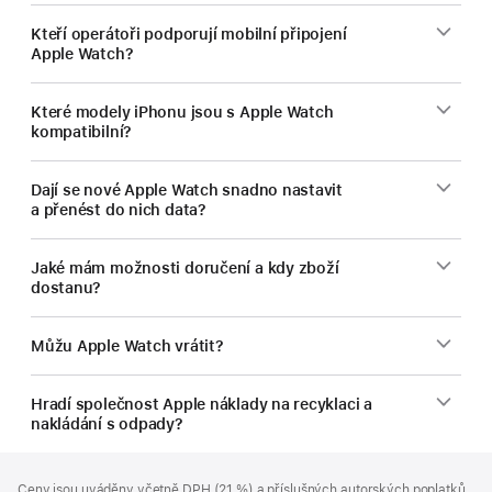
Kteří operátoři podporují mobilní připojení
Apple Watch?
Které modely iPhonu jsou s Apple Watch
kompatibilní?
Dají se nové Apple Watch snadno nastavit
a přenést do nich data?
Jaké mám možnosti doručení a kdy zboží
dostanu?
Můžu Apple Watch vrátit?
Hradí společnost Apple náklady na recyklaci a
nakládání s odpady?
Zápatí
poznámky
Ceny jsou uváděny včetně DPH (21 %) a příslušných autorských poplatků,