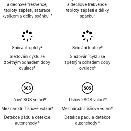
a dechové frekvence,
a dechové frekvence,
teploty zápěstí, saturace
teploty zápěstí a délky
kyslíkem a délky spánku
7
5
spánku
7
,
Poznámka
Poznámka
Poznámka
Snímání teploty
8
Snímání teploty
8
Poznámka
Poznámka
Sledování cyklu se
Sledování cyklu se
zpětným odhadem doby
zpětným odhadem doby
ovulace
9
ovulace
9
Poznámka
Poznámka
Tísňové SOS volání
10
Tísňové SOS volání
10
Poznámka
Poznámka
Mezinárodní tísňové volání
11
Mezinárodní tísňové volání
11
Poznámka
Poznámka
Detekce pádu a detekce
Detekce pádu a detekce
autonehody
10
autonehody
10
Poznámka
Poznámka