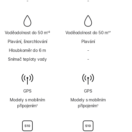
-
Bez
-
Bez
sirény
sirény
Voděodolnost do 50 m
12
Voděodolnost do 50 m
17
Poznámka
Poznámka
Plavání, šnorchlování
Plavání
Hloubkoměr do 6 m
-
Bez
hloubkoměru
Snímač teploty vody
-
Bez
do
snímače
6 m
teploty
vody
GPS
GPS
Modely s mobilním
Modely s mobilním
připojením
1
připojením
1
Poznámka
Poznámka