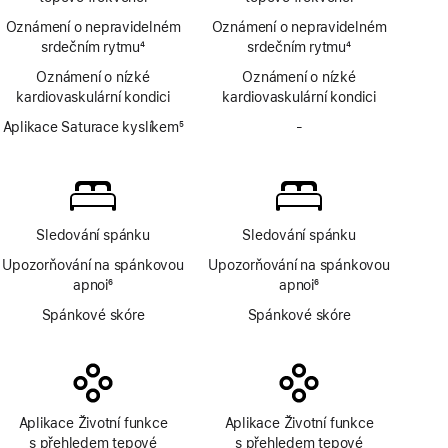
Oznámení o nepravidelném
Oznámení o nepravidelném
srdečním rytmu
4
srdečním rytmu
4
Poznámka
Poznámka
Oznámení o nízké
Oznámení o nízké
kardiovaskulární kondici
kardiovaskulární kondici
Aplikace Saturace kyslíkem
5
-
Bez
Poznámka
aplikace
Saturace
kyslíkem
Sledování spánku
Sledování spánku
Upozorňování na spánkovou
Upozorňování na spánkovou
apnoi
6
apnoi
6
Poznámka
Poznámka
Spánkové skóre
Spánkové skóre
Aplikace Životní funkce
Aplikace Životní funkce
s přehledem tepové
s přehledem tepové