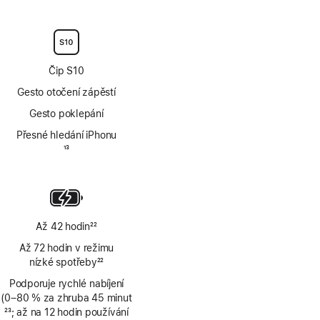
Poznámka
Čip S10
Gesto otočení zápěstí
Gesto poklepání
Přesné hledání iPhonu
Poznámka
13
Až 42 hodin
22
Poznámka
Až 72 hodin v režimu
nízké spotřeby
22
Poznámka
Podporuje rychlé nabíjení
(0–80 % za zhruba 45 minut
Poznámka
23
; až na 12 hodin používání