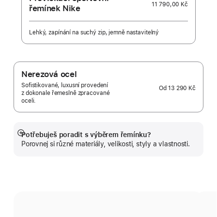
11 790,00 Kč
řemínek Nike
Lehký, zapínání na suchý zip, jemně nastavitelný
Nerezová ocel
Sofistikované, luxusní provedení
Od
13 290 Kč
z dokonale řemeslně zpracované
oceli.
Potřebuješ poradit s výběrem řemínku?
Zobrazit
Porovnej si různé materiály, velikosti, styly a vlastnosti.
více