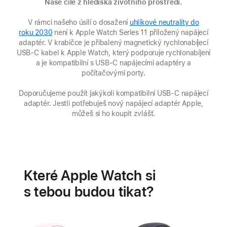
Naše cíle z hlediska životního prostředí.
V rámci našeho úsilí o dosažení
uhlíkové neutrality do
roku 2030
(Otevře
není k Apple Watch Series 11 přiložený napájecí
adaptér. V krabičce je přibalený magnetický rychlonabíjecí
se
USB‑C kabel k Apple Watch, který podporuje rychlonabíjení
v novém
a je kompatibilní s USB‑C napájecími adaptéry a
okně)
počítačovými porty.
Doporučujeme použít jakýkoli kompatibilní USB‑C napájecí
adaptér. Jestli potřebuješ nový napájecí adaptér Apple,
můžeš si ho koupit zvlášť.
Baterie
Funkce
pro
Které Apple Watch si
zdraví
srdce
s tebou budou tikat?