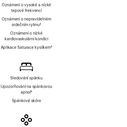
Poznámka
Oznámení o vysoké a nízké
tepové frekvenci
Oznámení o nepravidelném
srdečním rytmu
4
Poznámka
Oznámení o nízké
kardiovaskulární kondici
Aplikace Saturace kyslíkem
5
Poznámka
Sledování spánku
Upozorňování na spánkovou
apnoi
6
Poznámka
Spánkové skóre