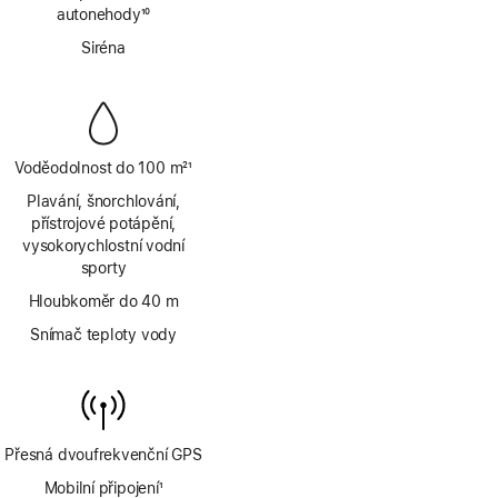
autonehody
10
Poznámka
Siréna
Voděodolnost do 100 m
21
Poznámka
Plavání, šnorchlování,
přístrojové potápění,
vysokorychlostní vodní
sporty
Hloubkoměr do 40 m
Snímač teploty vody
Přesná dvoufrekvenční GPS
Mobilní připojení
1