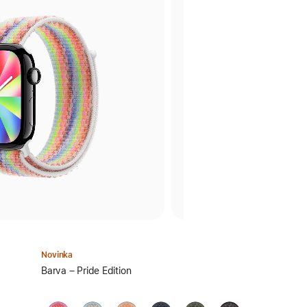
Novinka
Vyber
Barva – Pride Edition
barvu: