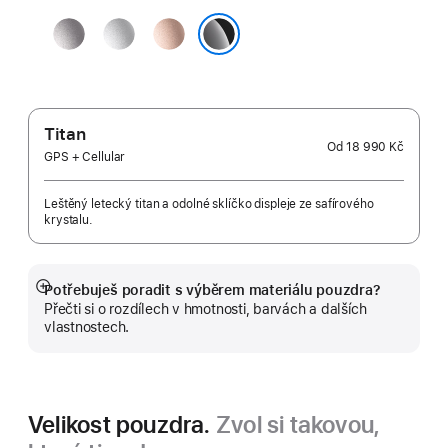
vesmírně
stříbrná
růžově
šedá
zlatá
klavírně černá
Titan
Od
18 990 Kč
GPS + Cellular
Leštěný letecký titan a odolné sklíčko displeje ze safírového
krystalu.
Potřebuješ poradit s výběrem materiálu pouzdra?
Zobrazit
Přečti si o rozdílech v hmotnosti, barvách a dalších
více
vlastnostech.
Velikost pouzdra.
Zvol si takovou,