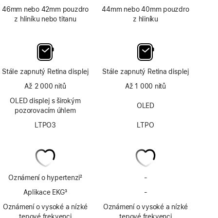
46mm nebo 42mm pouzdro
44mm nebo 40mm pouzdro
z hliníku nebo titanu
z hliníku
Stále zapnutý Retina displej
Stále zapnutý Retina displej
Až 2 000 nitů
Až 1 000 nitů
OLED displej s širokým
OLED
pozorovacím úhlem
LTPO3
LTPO
Oznámení o hypertenzi
2
-
Bez
Poznámka
oznámení
Aplikace EKG
3
-
Bez
o hypertenzi
Poznámka
aplikace
Oznámení o vysoké a nízké
Oznámení o vysoké a nízké
EKG
tepové frekvenci
tepové frekvenci