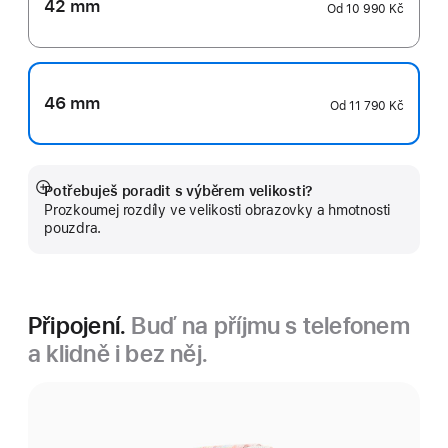
42 mm
Od
10 990 Kč
46 mm
Od
11 790 Kč
Potřebuješ poradit s výběrem velikosti?
Zobrazit
Prozkoumej rozdíly ve velikosti obrazovky a hmotnosti
více
pouzdra.
Připojení.
Buď na příjmu s telefonem
a klidně i bez něj.