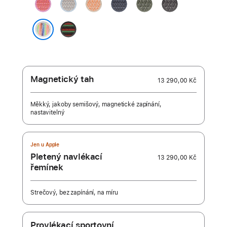
guavově
mlžně
melounově
ocelově
piniově
tmavě
růžová
modrá
oranžová
modrá
zelená
šedá
Black
Unity –
Pride Edition
Unity
Rhythm
Magnetický tah
13 290,00 Kč
Měkký, jakoby semišový, magnetické zapínání,
nastavitelný
Jen u Apple
Pletený navlékací
13 290,00 Kč
řemínek
Strečový, bez zapínání, na míru
Provlékací sportovní