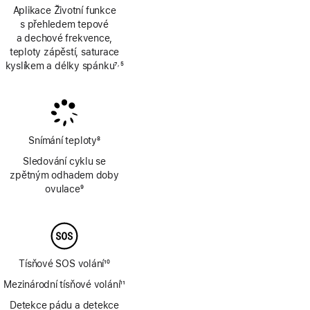
Aplikace Životní funkce
s přehledem tepové
a dechové frekvence,
teploty zápěstí, saturace
kyslíkem a délky spánku
7
5
,
Poznámka
Poznámka
Snímání teploty
8
Poznámka
Sledování cyklu se
zpětným odhadem doby
ovulace
9
Poznámka
Tísňové SOS volání
10
Poznámka
Mezinárodní tísňové volání
11
Poznámka
Detekce pádu a detekce