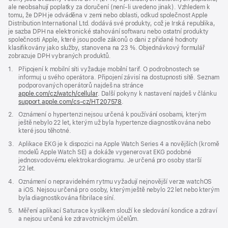
ale neobsahují poplatky za doručení (není-li uvedeno jinak). Vzhledem k
tomu, že DPH je odváděna v zemi nebo oblasti, odkud společnost Apple
Distribution International Ltd. dodává své produkty, což je Irská republika,
je sazba DPH na elektronické stahování softwaru nebo ostatní produkty
společnosti Apple, které jsou podle zákonů o dani z přidané hodnoty
klasifikovány jako služby, stanovena na 23 %. Objednávkový formulář
zobrazuje DPH vybraných produktů.
Poznámka
1.
Připojení k mobilní síti vyžaduje mobilní tarif. O podrobnostech se
informuj u svého operátora. Připojení závisí na dostupnosti sítě. Seznam
podporovaných operátorů najdeš na stránce
apple.com/cz/watch/cellular
. Další pokyny k nastavení najdeš v článku
support.apple.com/cs-cz/HT207578
(Otevře
.
se
Poznámka
2.
Oznámení o hypertenzi nejsou určená k používání osobami, kterým
v novém
ještě nebylo 22 let, kterým už byla hypertenze diagnostikována nebo
okně)
které jsou těhotné.
Poznámka
3.
Aplikace EKG je k dispozici na Apple Watch Series 4 a novějších (kromě
modelů Apple Watch SE) a dokáže vygenerovat EKG podobné
jednosvodovému elektrokardiogramu. Je určená pro osoby starší
22 let.
Poznámka
4.
Oznámení o nepravidelném rytmu vyžadují nejnovější verze watchOS
a iOS. Nejsou určená pro osoby, kterým ještě nebylo 22 let nebo kterým
byla diagnostikována fibrilace síní.
Poznámka
5.
Měření aplikací Saturace kyslíkem slouží ke sledování kondice a zdraví
a nejsou určená ke zdravotnickým účelům.