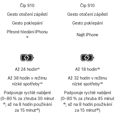
Čip S10
Čip S10
Gesto otočení zápěstí
Gesto otočení zápěstí
Gesto poklepání
Gesto poklepání
Přesné hledání iPhonu
Najít iPhone
Poznámka
13
Až 24 hodin
14
Až 18 hodin
18
Poznámka
Poznámka
Až 38 hodin v režimu
Až 32 hodin v režimu
nízké spotřeby
14
nízké spotřeby
18
Poznámka
Poznámka
Podporuje rychlé nabíjení
Podporuje rychlé nabíjení
(0–80 % za zhruba 30 minut
(0–80 % za zhruba 45 minut
Poznámka
15
; až na 8 hodin používání
Poznámka
19
; až na 8 hodin používání
za 15 minut
16
)
za 15 minut
20
)
Poznámka
Poznámka