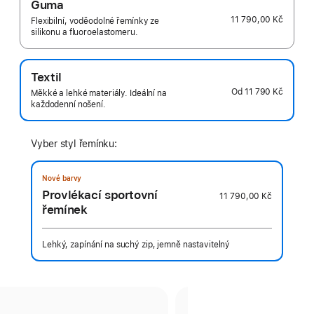
Guma
11 790,00 Kč
Flexibilní, voděodolné řemínky ze
silikonu a fluoroelastomeru.
Textil
Od
11 790 Kč
Měkké a lehké materiály. Ideální na
každodenní nošení.
Vyber styl řemínku:
Nové barvy
Provlékací sportovní
11 790,00 Kč
řemínek
Lehký, zapínání na suchý zip, jemně nastavitelný