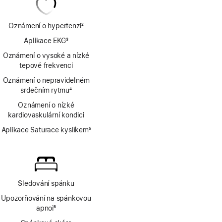
Oznámení o hypertenzi
2
Poznámka
Aplikace EKG
3
Poznámka
Oznámení o vysoké a nízké
tepové frekvenci
Oznámení o nepravidelném
srdečním rytmu
4
Poznámka
Oznámení o nízké
kardiovaskulární kondici
Aplikace Saturace kyslíkem
5
Poznámka
Sledování spánku
Upozorňování na spánkovou
apnoi
6
Poznámka