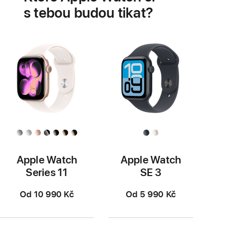
srdce
s tebou budou tikat?
Apple Watch
Apple Watch
Series 11
SE 3
Od 10 990 Kč
Od 5 990 Kč