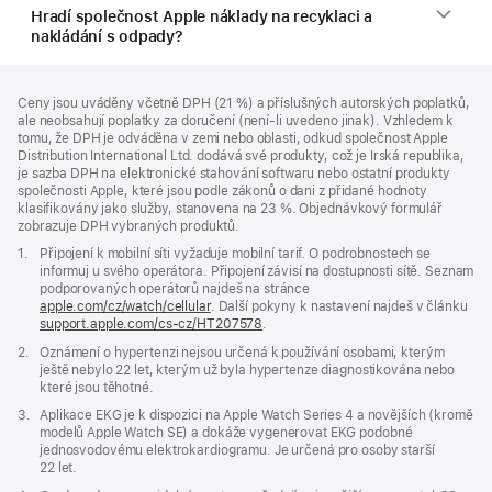
Hradí společnost Apple náklady na recyklaci a
nakládání s odpady?
Zápatí
poznámky
Ceny jsou uváděny včetně DPH (21 %) a příslušných autorských poplatků,
ale neobsahují poplatky za doručení (není-li uvedeno jinak). Vzhledem k
tomu, že DPH je odváděna v zemi nebo oblasti, odkud společnost Apple
Distribution International Ltd. dodává své produkty, což je Irská republika,
je sazba DPH na elektronické stahování softwaru nebo ostatní produkty
společnosti Apple, které jsou podle zákonů o dani z přidané hodnoty
klasifikovány jako služby, stanovena na 23 %. Objednávkový formulář
zobrazuje DPH vybraných produktů.
Poznámka
1.
Připojení k mobilní síti vyžaduje mobilní tarif. O podrobnostech se
informuj u svého operátora. Připojení závisí na dostupnosti sítě. Seznam
podporovaných operátorů najdeš na stránce
apple.com/cz/watch/cellular
. Další pokyny k nastavení najdeš v článku
support.apple.com/cs-cz/HT207578
(Otevře
.
se
Poznámka
2.
Oznámení o hypertenzi nejsou určená k používání osobami, kterým
v novém
ještě nebylo 22 let, kterým už byla hypertenze diagnostikována nebo
okně)
které jsou těhotné.
Poznámka
3.
Aplikace EKG je k dispozici na Apple Watch Series 4 a novějších (kromě
modelů Apple Watch SE) a dokáže vygenerovat EKG podobné
jednosvodovému elektrokardiogramu. Je určená pro osoby starší
22 let.