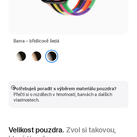
Barva – břidlicově šedá
přírodní
zlatá
břidlicově šedá
Potřebuješ poradit s výběrem materiálu pouzdra?
Zobrazit
Přečti si o rozdílech v hmotnosti, barvách a dalších
více
vlastnostech.
Velikost pouzdra.
Zvol si takovou,