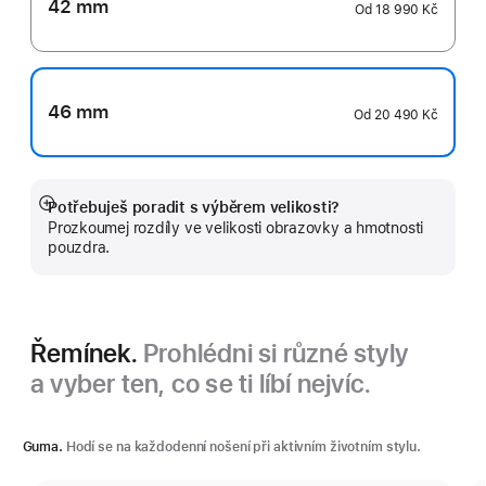
42 mm
Od
18 990 Kč
46 mm
Od
20 490 Kč
Potřebuješ poradit s výběrem velikosti?
Zobrazit
Prozkoumej rozdíly ve velikosti obrazovky a hmotnosti
více
pouzdra.
Řemínek.
Prohlédni si různé styly
a vyber ten, co se ti líbí nejvíc.
Guma.
Hodí se na každodenní nošení při aktivním životním stylu.