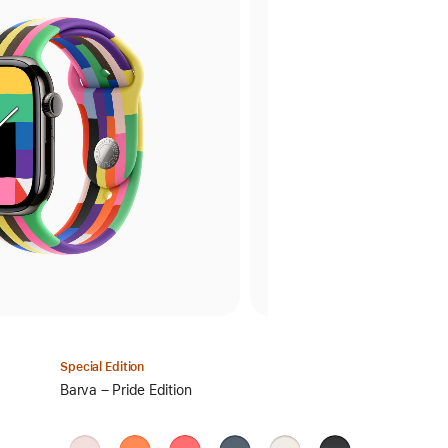
Special Edition
Vyber
Barva – Pride Edition
barvu:
jemně
mandarinková
guavově
ocelově
hvězdně
černá