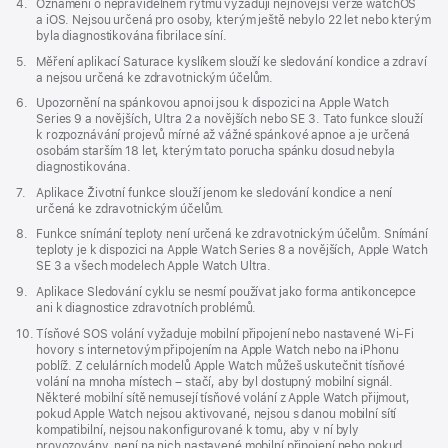
Poznámka
4.
Oznámení o nepravidelném rytmu vyžadují nejnovější verze watchOS
a iOS. Nejsou určená pro osoby, kterým ještě nebylo 22 let nebo kterým
byla diagnostikována fibrilace síní.
Poznámka
5.
Měření aplikací Saturace kyslíkem slouží ke sledování kondice a zdraví
a nejsou určená ke zdravotnickým účelům.
Poznámka
6.
Upozornění na spánkovou apnoi jsou k dispozici na Apple Watch
Series 9 a novějších, Ultra 2 a novějších nebo SE 3. Tato funkce slouží
k rozpoznávání projevů mírné až vážné spánkové apnoe a je určená
osobám starším 18 let, kterým tato porucha spánku dosud nebyla
diagnostikována.
Poznámka
7.
Aplikace Životní funkce slouží jenom ke sledování kondice a není
určená ke zdravotnickým účelům.
Poznámka
8.
Funkce snímání teploty není určená ke zdravotnickým účelům. Snímání
teploty je k dispozici na Apple Watch Series 8 a novějších, Apple Watch
SE 3 a všech modelech Apple Watch Ultra.
Poznámka
9.
Aplikace Sledování cyklu se nesmí používat jako forma antikoncepce
ani k diagnostice zdravotních problémů.
Poznámka
10.
Tísňové SOS volání vyžaduje mobilní připojení nebo nastavené Wi‑Fi
hovory s internetovým připojením na Apple Watch nebo na iPhonu
poblíž. Z celulárních modelů Apple Watch můžeš uskutečnit tísňové
volání na mnoha místech – stačí, aby byl dostupný mobilní signál.
Některé mobilní sítě nemusejí tísňové volání z Apple Watch přijmout,
pokud Apple Watch nejsou aktivované, nejsou s danou mobilní sítí
kompatibilní, nejsou nakonfigurované k tomu, aby v ní byly
provozovány, není na nich nastavené mobilní připojení nebo pokud