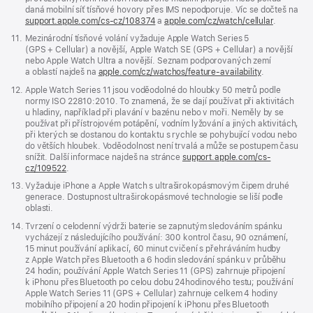
daná mobilní síť tísňové hovory přes IMS nepodporuje. Víc se dočteš na
support.apple.com/cs-cz/108374
(Otevře
a
apple.com/cz/watch/cellular
.
se
Poznámka
11.
Mezinárodní tísňové volání vyžaduje Apple Watch Series 5
v novém
(GPS + Cellular) a novější, Apple Watch SE (GPS + Cellular) a novější
okně)
nebo Apple Watch Ultra a novější. Seznam podporovaných zemí
a oblastí najdeš na
apple.com/cz/watchos/feature-availability
.
Poznámka
12.
Apple Watch Series 11 jsou voděodolné do hloubky 50 metrů podle
normy ISO 22810:2010. To znamená, že se dají používat při aktivitách
u hladiny, například při plavání v bazénu nebo v moři. Neměly by se
používat při přístrojovém potápění, vodním lyžování a jiných aktivitách,
při kterých se dostanou do kontaktu s rychle se pohybující vodou nebo
do větších hloubek. Voděodolnost není trvalá a může se postupem času
snížit. Další informace najdeš na stránce
support.apple.com/cs-
cz/109522
.
Poznámka
13.
Vyžaduje iPhone a Apple Watch s ultraširokopásmovým čipem druhé
generace. Dostupnost ultraširokopásmové technologie se liší podle
oblasti.
Poznámka
14.
Tvrzení o celodenní výdrži baterie se zapnutým sledováním spánku
vycházejí z následujícího používání: 300 kontrol času, 90 oznámení,
15 minut používání aplikací, 60 minut cvičení s přehráváním hudby
z Apple Watch přes Bluetooth a 6 hodin sledování spánku v průběhu
24 hodin; používání Apple Watch Series 11 (GPS) zahrnuje připojení
k iPhonu přes Bluetooth po celou dobu 24hodinového testu; používání
Apple Watch Series 11 (GPS + Cellular) zahrnuje celkem 4 hodiny
mobilního připojení a 20 hodin připojení k iPhonu přes Bluetooth