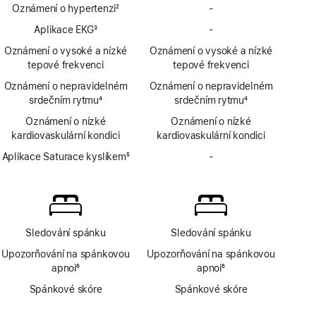
Oznámení o hypertenzi
2
-
Bez
Poznámka
oznámení
Aplikace EKG
3
-
Bez
o hypertenzi
Poznámka
aplikace
Oznámení o vysoké a nízké
Oznámení o vysoké a nízké
EKG
tepové frekvenci
tepové frekvenci
Oznámení o nepravidelném
Oznámení o nepravidelném
srdečním rytmu
4
srdečním rytmu
4
Poznámka
Poznámka
Oznámení o nízké
Oznámení o nízké
kardiovaskulární kondici
kardiovaskulární kondici
Aplikace Saturace kyslíkem
5
-
Bez
Poznámka
aplikace
Saturace
kyslíkem
Sledování spánku
Sledování spánku
Upozorňování na spánkovou
Upozorňování na spánkovou
apnoi
6
apnoi
6
Poznámka
Poznámka
Spánkové skóre
Spánkové skóre