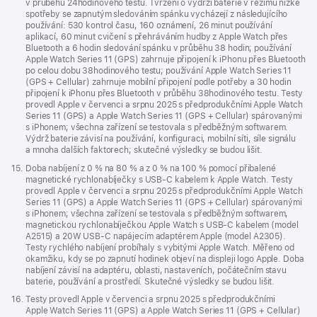
v průběhu 24hodinového testu. Tvrzení o výdrži baterie v režimu nízké
spotřeby se zapnutým sledováním spánku vycházejí z následujícího
používání: 530 kontrol času, 160 oznámení, 26 minut používání
aplikací, 60 minut cvičení s přehráváním hudby z Apple Watch přes
Bluetooth a 6 hodin sledování spánku v průběhu 38 hodin; používání
Apple Watch Series 11 (GPS) zahrnuje připojení k iPhonu přes Bluetooth
po celou dobu 38hodinového testu; používání Apple Watch Series 11
(GPS + Cellular) zahrnuje mobilní připojení podle potřeby a 30 hodin
připojení k iPhonu přes Bluetooth v průběhu 38hodinového testu. Testy
provedl Apple v červenci a srpnu 2025 s předprodukčními Apple Watch
Series 11 (GPS) a Apple Watch Series 11 (GPS + Cellular) spárovanými
s iPhonem; všechna zařízení se testovala s předběžným softwarem.
Výdrž baterie závisí na používání, konfiguraci, mobilní síti, síle signálu
a mnoha dalších faktorech; skutečné výsledky se budou lišit.
Poznámka
15.
Doba nabíjení z 0 % na 80 % a z 0 % na 100 % pomocí přibalené
magnetické rychlonabíječky s USB‑C kabelem k Apple Watch. Testy
provedl Apple v červenci a srpnu 2025 s předprodukčními Apple Watch
Series 11 (GPS) a Apple Watch Series 11 (GPS + Cellular) spárovanými
s iPhonem; všechna zařízení se testovala s předběžným softwarem,
magnetickou rychlonabíječkou Apple Watch s USB‑C kabelem (model
A2515) a 20W USB‑C napájecím adaptérem Apple (model A2305).
Testy rychlého nabíjení probíhaly s vybitými Apple Watch. Měřeno od
okamžiku, kdy se po zapnutí hodinek objeví na displeji logo Apple. Doba
nabíjení závisí na adaptéru, oblasti, nastaveních, počátečním stavu
baterie, používání a prostředí. Skutečné výsledky se budou lišit.
Poznámka
16.
Testy provedl Apple v červenci a srpnu 2025 s předprodukčními
Apple Watch Series 11 (GPS) a Apple Watch Series 11 (GPS + Cellular)