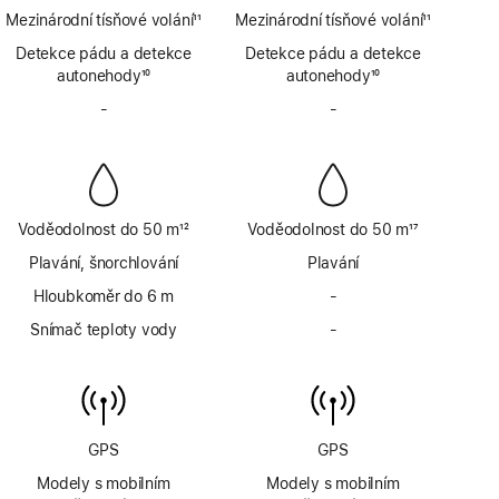
Poznámka
Poznámka
Mezinárodní tísňové volání
11
Mezinárodní tísňové volání
11
Poznámka
Poznámka
Detekce pádu a detekce
Detekce pádu a detekce
autonehody
10
autonehody
10
Poznámka
Poznámka
-
Bez
-
Bez
sirény
sirény
Voděodolnost do 50 m
12
Voděodolnost do 50 m
17
Poznámka
Poznámka
Plavání, šnorchlování
Plavání
Hloubkoměr do 6 m
-
Bez
hloubkoměru
Snímač teploty vody
-
Bez
do
snímače
6 m
teploty
vody
GPS
GPS
Modely s mobilním
Modely s mobilním