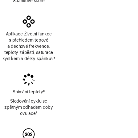
Spánkové skóre
Aplikace Životní funkce
s přehledem tepové
a dechové frekvence,
teploty zápěstí, saturace
kyslíkem a délky spánku
7
5
,
Poznámka
Poznámka
Snímání teploty
8
Poznámka
Sledování cyklu se
zpětným odhadem doby
ovulace
9
Poznámka