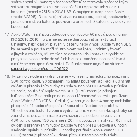
spárovanými s iPhonem; všechna zařízení se testovala s předběžným
softwarem, magnetickou rychlonabíječkou Apple Watch s USB‑C
kabelem (model A2515) a 20W USB‑C napájecím adaptérem Apple
(model A2305). Doba nabíjení závisí na adaptéru, oblasti, nastaveních,
počátečním stavu baterie, používání a prostředí. Skutečné výsledky se
budou lišit.
Poznámka
17.
Apple Watch SE 3 jsou voděodolné do hloubky 50 metrů podle normy
ISO 22810:2010. To znamená, že se dají používat při aktivitách
u hladiny, například při plavání v bazénu nebo v moři. Apple Watch SE 3
by se neměly používat při přístrojovém potápění, vodním lyžování
a jiných aktivitách, při kterých se dostanou do kontaktu s rychle se
pohybující vodou nebo do větších hloubek. Voděodolnost není trvalá
a může se postupem času snížit. Další informace najdeš na stránce
support.apple.com/cs-cz/109522
.
Poznámka
18.
Tvrzení o celodenní výdrži baterie vycházejí z následujícího používání:
300 kontrol času, 90 oznámení, 15 minut používání aplikací a 60 minut
cvičení s přehráváním hudby z Apple Watch přes Bluetooth v průběhu
18 hodin; používání Apple Watch SE 3 (GPS) zahrnuje připojení
k iPhonu přes Bluetooth po celou dobu 18hodinového testu; používání
Apple Watch SE 3 (GPS + Cellular) zahrnuje celkem 4 hodiny mobilního
připojení a 14 hodin připojení k iPhonu přes Bluetooth v průběhu
18hodinového testu. Tvrzení o výdrži baterie v režimu nízké spotřeby se
zapnutým sledováním spánku vycházejí z následujícího používání:
430 kontrol času, 130 oznámení, 20 minut používání aplikací, 60 minut
cvičení s přehráváním hudby z Apple Watch přes Bluetooth a 6 hodin
sledování spánku v průběhu 32 hodin; používání Apple Watch SE 3
(GPS) zahrnuje připojení k iPhonu přes Bluetooth po celou dobu