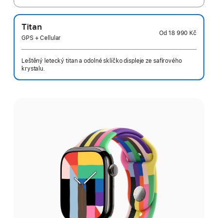
Titan
Od
18 990 Kč
GPS + Cellular
Leštěný letecký titan a odolné sklíčko displeje ze safírového
krystalu.
Vyber
barvu: