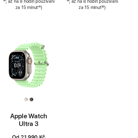
Poznámka
15
; až na 8 hodin používání
Poznámka
19
; až na 8 hodin používání
za 15 minut
16
)
za 15 minut
20
)
Poznámka
Poznámka
Apple Watch
Ultra 3
Od
21 990 Kč