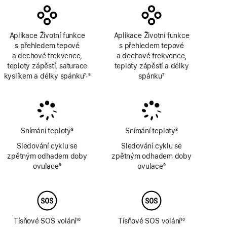
Aplikace Životní funkce
Aplikace Životní funkce
s přehledem tepové
s přehledem tepové
a dechové frekvence,
a dechové frekvence,
teploty zápěstí, saturace
teploty zápěstí a délky
kyslíkem a délky spánku
7
5
spánku
7
,
Poznámka
Poznámka
Poznámka
Snímání teploty
8
Snímání teploty
8
Poznámka
Poznámka
Sledování cyklu se
Sledování cyklu se
zpětným odhadem doby
zpětným odhadem doby
ovulace
9
ovulace
9
Poznámka
Poznámka
Tísňové SOS volání
10
Tísňové SOS volání
10