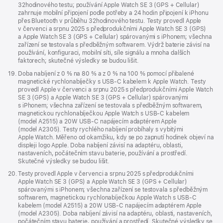
32hodinového testu; používání Apple Watch SE 3 (GPS + Cellular)
zahrnuje mobilní připojení podle potřeby a 24 hodin připojení k iPhonu
přes Bluetooth v průběhu 32hodinového testu. Testy provedl Apple
v červenci a srpnu 2025 s předprodukčními Apple Watch SE 3 (GPS)
a Apple Watch SE 3 (GPS + Cellular) spárovanými s iPhonem; všechna
zařízení se testovala s předběžným softwarem. Výdrž baterie závisí na
používání, konfiguraci, mobilní síti, síle signálu a mnoha dalších
faktorech; skutečné výsledky se budou lišit.
Poznámka
19.
Doba nabíjení z 0 % na 80 % a z 0 % na 100 % pomocí přibalené
magnetické rychlonabíječky s USB‑C kabelem k Apple Watch. Testy
provedl Apple v červenci a srpnu 2025 s předprodukčními Apple Watch
SE 3 (GPS) a Apple Watch SE 3 (GPS + Cellular) spárovanými
s iPhonem; všechna zařízení se testovala s předběžným softwarem,
magnetickou rychlonabíječkou Apple Watch s USB‑C kabelem
(model A2515) a 20W USB‑C napájecím adaptérem Apple
(model A2305). Testy rychlého nabíjení probíhaly s vybitými
Apple Watch. Měřeno od okamžiku, kdy se po zapnutí hodinek objeví na
displeji logo Apple. Doba nabíjení závisí na adaptéru, oblasti,
nastaveních, počátečním stavu baterie, používání a prostředí.
Skutečné výsledky se budou lišit.
Poznámka
20.
Testy provedl Apple v červenci a srpnu 2025 s předprodukčními
Apple Watch SE 3 (GPS) a Apple Watch SE 3 (GPS + Cellular)
spárovanými s iPhonem; všechna zařízení se testovala s předběžným
softwarem, magnetickou rychlonabíječkou Apple Watch s USB‑C
kabelem (model A2515) a 20W USB‑C napájecím adaptérem Apple
(model A2305). Doba nabíjení závisí na adaptéru, oblasti, nastaveních,
počátečním stavu baterie, používání a prostředí. Skutečné výsledky se