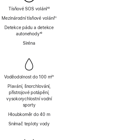
Tísňové SOS volání
10
Poznámka
Mezinárodní tísňové volání
11
Poznámka
Detekce pádu a detekce
autonehody
10
Poznámka
Siréna
Voděodolnost do 100 m
21
Poznámka
Plavání, šnorchlování,
přístrojové potápění,
vysokorychlostní vodní
sporty
Hloubkoměr do 40 m
Snímač teploty vody