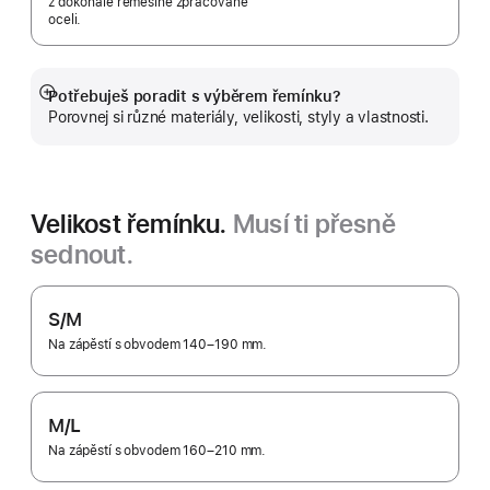
z dokonale řemeslně zpracované
oceli.
Potřebuješ poradit s výběrem řemínku?
Zobrazit
Porovnej si různé materiály, velikosti, styly a vlastnosti.
více
Velikost řemínku.
Musí ti přesně
sednout.
S/M
Na zápěstí s obvodem 140–190 mm.
M/L
Na zápěstí s obvodem 160–210 mm.