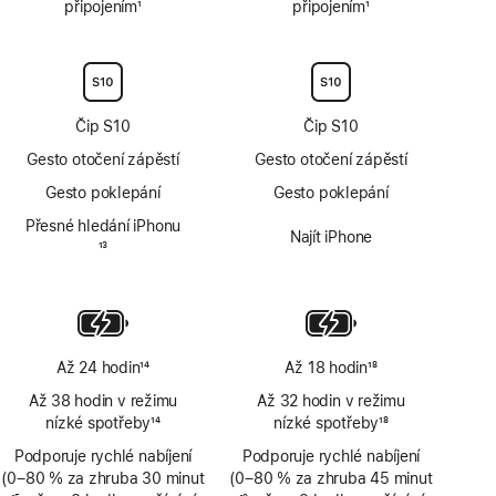
připojením
1
připojením
1
Poznámka
Poznámka
Čip S10
Čip S10
Gesto otočení zápěstí
Gesto otočení zápěstí
Gesto poklepání
Gesto poklepání
Přesné hledání iPhonu
Najít iPhone
Poznámka
13
Až 24 hodin
14
Až 18 hodin
18
Poznámka
Poznámka
Až 38 hodin v režimu
Až 32 hodin v režimu
nízké spotřeby
14
nízké spotřeby
18
Poznámka
Poznámka
Podporuje rychlé nabíjení
Podporuje rychlé nabíjení
(0–80 % za zhruba 30 minut
(0–80 % za zhruba 45 minut