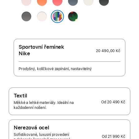
růžová
růžová
modrá
bílá
skálově
světle
Black
šedá
ruměná
Unity –
Pride Edition
Unity
Bloom
Sportovní řemínek
20 490,00 Kč
Nike
Prodyšný, kolíčkové zapínání, nastavitelný
Textil
Od
20 490 Kč
Měkké a lehké materiály. Ideální na
každodenní nošení.
Nerezová ocel
Sofistikované, luxusní provedení
Od
21 990 Kč