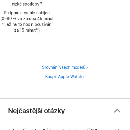
nízké spotřeby
22
Poznámka
Podporuje rychlé nabíjení
(0–80 % za zhruba 45 minut
Poznámka
23
; až na 12 hodin používání
za 15 minut
24
)
Poznámka
Srovnání všech modelů
Koupit Apple Watch
Nejčastější otázky