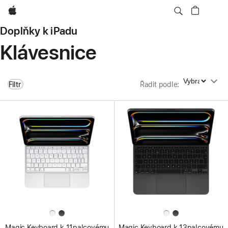
Apple
Doplňky k iPadu
Klávesnice
Řadit podle
Filtr
Řadit podle
:
Magic Keyboard k 11palcovému
Magic Keyboard k 13palcovému