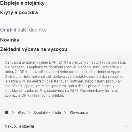
Displeje a stojánky
Kryty a pouzdra
Omrkni další doplňky
Novinky
Základní výbava na vysokou
Zápatí
poznámky
Ceny jsou uváděny včetně DPH (21 %) a příslušných autorských poplatků,
ale neobsahují poplatky za doručení (není-li uvedeno jinak). Vzhledem k
tomu, že DPH je odváděna v zemi nebo oblasti, odkud společnost Apple
Distribution International Ltd. dodává své produkty, což je Irská republika,
je sazba DPH na elektronické stahování softwaru nebo ostatní produkty
společnosti Apple, které jsou podle zákonů o dani z přidané hodnoty
klasifikovány jako služby, stanovena na 23 %. Objednávkový formulář
zobrazuje DPH vybraných produktů.
iPad
Doplňky k iPadu
Klávesnice
Apple
Nakupuj a objevuj