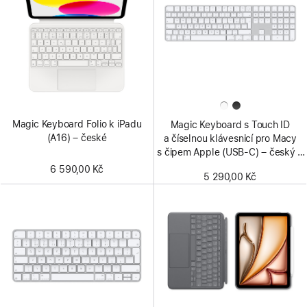
Magic Keyboard Folio k iPadu
Magic Keyboard s Touch ID
(A16) – české
a číselnou klávesnicí pro Macy
s čipem Apple (USB‑C) – český –
bílé klávesy
6 590,00 Kč
5 290,00 Kč