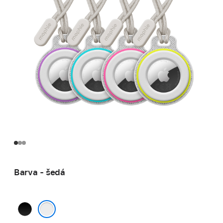
Barva - šedá
černá
šedá