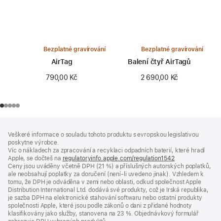
Bezplatné gravírování
Bezplatné gravírování
AirTag
Balení čtyř AirTagů
790,00 Kč
2 690,00 Kč
Zápatí
poznámky
Veškeré informace o souladu tohoto produktu s evropskou legislativou
poskytne výrobce.
Víc o nákladech za zpracování a recyklaci odpadních baterií, které hradí
Apple, se dočteš na
regulatoryinfo.apple.com/regulation1542
(otevře
Ceny jsou uváděny včetně DPH (21 %) a příslušných autorských poplatků,
se
ale neobsahují poplatky za doručení (není-li uvedeno jinak). Vzhledem k
v novém
tomu, že DPH je odváděna v zemi nebo oblasti, odkud společnost Apple
okně)
Distribution International Ltd. dodává své produkty, což je Irská republika,
je sazba DPH na elektronické stahování softwaru nebo ostatní produkty
společnosti Apple, které jsou podle zákonů o dani z přidané hodnoty
klasifikovány jako služby, stanovena na 23 %. Objednávkový formulář