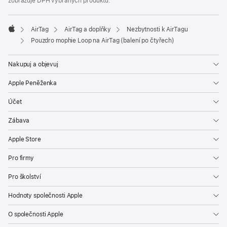
zobrazuje DPH vybraných produktů.
AirTag
AirTag a doplňky
Nezbytnosti k AirTagu
Apple
Pouzdro mophie Loop na AirTag (balení po čtyřech)
Nakupuj a objevuj
Apple Peněženka
Účet
Zábava
Apple Store
Pro firmy
Pro školství
Hodnoty společnosti Apple
O společnosti Apple