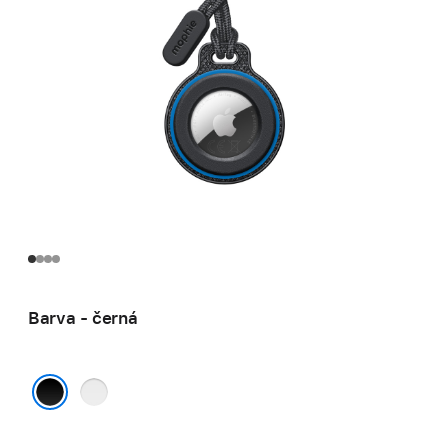
Barva - černá
šedá
černá