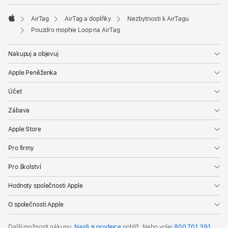
AirTag
AirTag a doplňky
Nezbytnosti k AirTagu
Apple
Pouzdro mophie Loop na AirTag
Nakupuj a objevuj
Apple Peněženka
Účet
Zábava
Apple Store
Pro firmy
Pro školství
Hodnoty společnosti Apple
O společnosti Apple
Další možnosti nákupu:
Najdi si prodejce
poblíž. Nebo volej
800 701 391
.