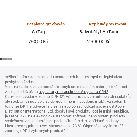
Bezplatné gravírování
Bezplatné gravírování
AirTag
Balení čtyř AirTagů
790,00 Kč
2 690,00 Kč
Zápatí
poznámky
Veškeré informace o souladu tohoto produktu s evropskou legislativou
poskytne výrobce.
Víc o nákladech za zpracování a recyklaci odpadních baterií, které hradí
Apple, se dočteš na
regulatoryinfo.apple.com/regulation1542
(otevře
Ceny jsou uváděny včetně DPH (21 %) a příslušných autorských poplatků,
se
ale neobsahují poplatky za doručení (není-li uvedeno jinak). Vzhledem k
v novém
tomu, že DPH je odváděna v zemi nebo oblasti, odkud společnost Apple
okně)
Distribution International Ltd. dodává své produkty, což je Irská republika,
je sazba DPH na elektronické stahování softwaru nebo ostatní produkty
společnosti Apple, které jsou podle zákonů o dani z přidané hodnoty
klasifikovány jako služby, stanovena na 23 %. Objednávkový formulář
zobrazuje DPH vybraných produktů.