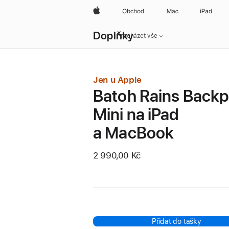
Apple
Obchod
Mac
iPad
Místní
Doplňky
navigace
Procházet vše
–
otevřít
nabídku
Jen u Apple
Batoh Rains Back
Mini na iPad
a MacBook
2 990,00 Kč
Přidat do tašky