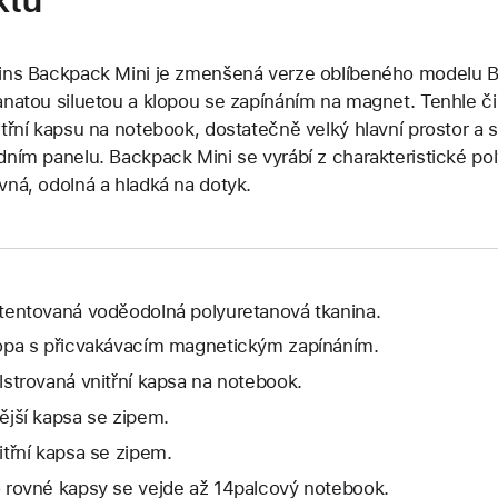
ins Backpack Mini je zmenšená verze oblíbeného modelu B
anatou siluetou a klopou se zapínáním na magnet. Tenhle 
itřní kapsu na notebook, dostatečně velký hlavní prostor a s
dním panelu. Backpack Mini se vyrábí z charakteristické pol
vná, odolná a hladká na dotyk.
tentovaná voděodolná polyuretanová tkanina.
opa s přicvakávacím magnetickým zapínáním.
lstrovaná vnitřní kapsa na notebook.
ější kapsa se zipem.
itřní kapsa se zipem.
 rovné kapsy se vejde až 14palcový notebook.