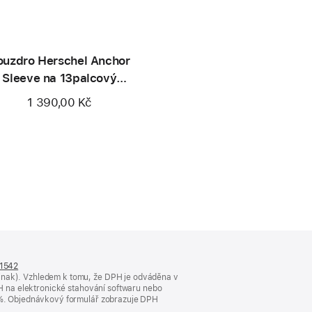
ouzdro Herschel Anchor
Sleeve na 13palcový
a 14palcový Mac
1 390,00 Kč
n1542
(otevře
jinak). Vzhledem k tomu, že DPH je odváděna v
se
DPH na elektronické stahování softwaru nebo
v novém
23 %. Objednávkový formulář zobrazuje DPH
okně)