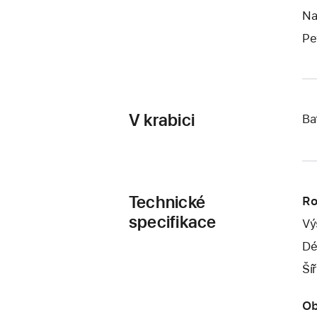
Na
Pe
V krabici
Ba
Technické
Ro
specifikace
Vý
Dé
Ší
Ob