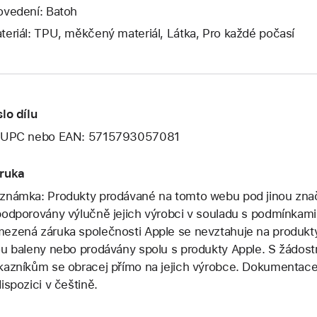
ovedení: Batoh
teriál: TPU, měkčený materiál, Látka, Pro každé počasí
slo dílu
 UPC nebo EAN: 5715793057081
ruka
známka: Produkty prodávané na tomto webu pod jinou znač
podporovány výlučně jejich výrobci v souladu s podmínkami
ezená záruka společnosti Apple se nevztahuje na produkty 
ou baleny nebo prodávány spolu s produkty Apple. S žádos
kazníkům se obracej přímo na jejich výrobce. Dokumentace 
dispozici v češtině.