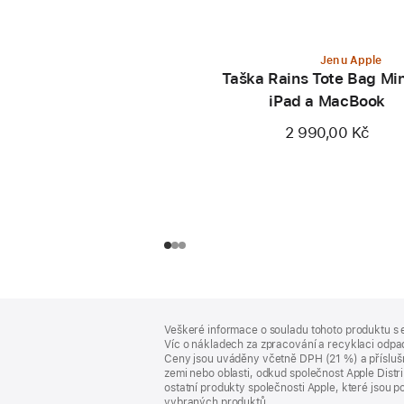
Jen u Apple
Taška Rains Tote Bag Min
iPad a MacBook
2 990,00 Kč
Zápatí
poznámky
Veškeré informace o souladu tohoto produktu s 
Víc o nákladech za zpracování a recyklaci odpad
Ceny jsou uváděny včetně DPH (21 %) a příslušn
zemi nebo oblasti, odkud společnost Apple Distri
ostatní produkty společnosti Apple, které jsou
vybraných produktů.