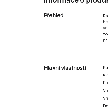
Přehled
Ra
hr
vn
za
pe
Hlavní vlastnosti
Pa
Kl
Po
Vn
Vn
Do