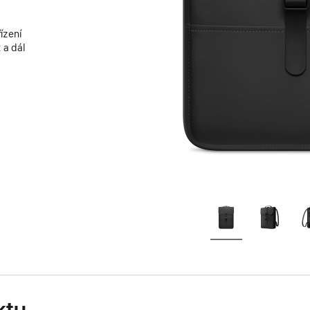
ízení
 a dál
ktu