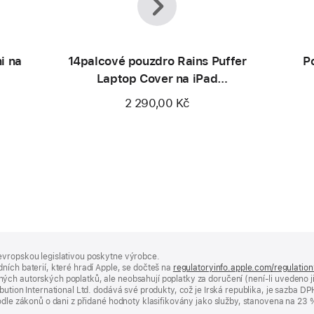
i na
14palcové pouzdro Rains Puffer
P
Laptop Cover na iPad
a MacBook
2 290,00 Kč
evropskou legislativou poskytne výrobce.
ních baterií, které hradí Apple, se dočteš na
regulatoryinfo.apple.com/regulatio
ých autorských poplatků, ale neobsahují poplatky za doručení (není-li uvedeno 
bution International Ltd. dodává své produkty, což je Irská republika, je sazba 
 podle zákonů o dani z přidané hodnoty klasifikovány jako služby, stanovena na 