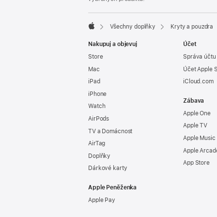
Všechny doplňky
Kryty a pouzdra
Apple
Nakupuj a objevuj
Účet
Store
Správa účtu
Mac
Účet Apple 
iPad
iCloud.com
iPhone
Zábava
Watch
Apple One
AirPods
Apple TV
TV a Domácnost
Apple Music
AirTag
Apple Arcad
Doplňky
App Store
Dárkové karty
Apple Peněženka
Apple Pay