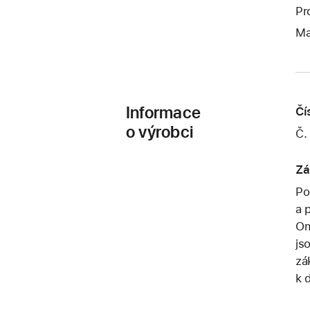
Pr
Ma
Informace
Čí
o výrobci
Č.
Zá
Po
a 
Om
js
zá
k 