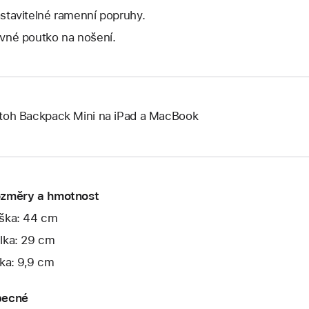
stavitelné ramenní popruhy.
vné poutko na nošení.
toh Backpack Mini na iPad a MacBook
změry a hmotnost
ška: 44 cm
lka: 29 cm
řka: 9,9 cm
ecné