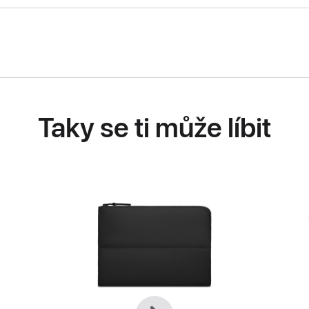
Taky se ti může líbit
Předchozí
Další