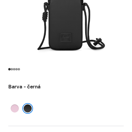
Barva - černá
růžová
černá