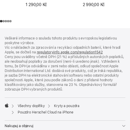
1 290,00 Kč
2 990,00 Kč
Zápatí
poznámky
Veškeré informace o souladu tohoto produktu s evropskou legislativou
poskytne výrobce.
Víc o nákladech za zpracování a recyklaci odpadních baterií, které hradí
Apple, se dočteš na
regulatoryinfo.apple.com/regulation1542
(otevře
Ceny jsou uváděny včetně DPH (21 %) a příslušných autorských poplatků,
se
ale neobsahují poplatky za doručení (není-li uvedeno jinak). Vzhledem k
v novém
tomu, že DPH je odváděna v zemi nebo oblasti, odkud společnost Apple
okně)
Distribution International Ltd. dodává své produkty, což je Irská republika,
je sazba DPH na elektronické stahování softwaru nebo ostatní produkty
společnosti Apple, které jsou podle zákonů o dani z přidané hodnoty
klasifikovány jako služby, stanovena na 23 %. Objednávkový formulář
zobrazuje DPH vybraných produktů.
Všechny doplňky
Kryty a pouzdra
Apple
Pouzdro Herschel Cloud na iPhone
Nakupuj a objevuj