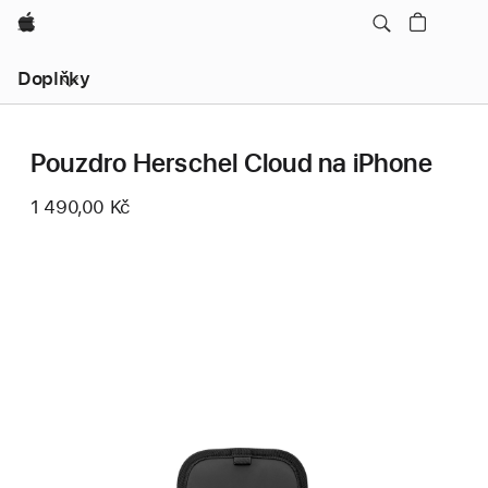
Apple
Místní
Doplňky
navigace
–
otevřít
nabídku
Pouzdro Herschel Cloud na iPhone
1 490,00 Kč