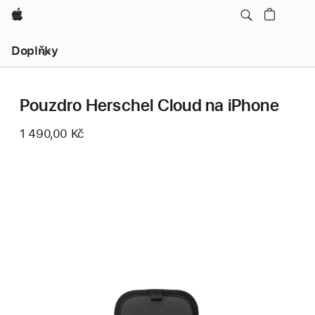
Apple
Místní
Doplňky
navigace
–
otevřít
nabídku
Pouzdro Herschel Cloud na iPhone
1 490,00 Kč