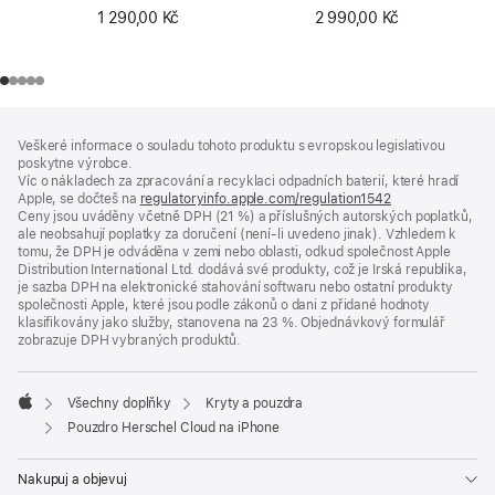
1 290,00 Kč
2 990,00 Kč
Zápatí
poznámky
Veškeré informace o souladu tohoto produktu s evropskou legislativou
poskytne výrobce.
Víc o nákladech za zpracování a recyklaci odpadních baterií, které hradí
Apple, se dočteš na
regulatoryinfo.apple.com/regulation1542
(otevře
Ceny jsou uváděny včetně DPH (21 %) a příslušných autorských poplatků,
se
ale neobsahují poplatky za doručení (není-li uvedeno jinak). Vzhledem k
v novém
tomu, že DPH je odváděna v zemi nebo oblasti, odkud společnost Apple
okně)
Distribution International Ltd. dodává své produkty, což je Irská republika,
je sazba DPH na elektronické stahování softwaru nebo ostatní produkty
společnosti Apple, které jsou podle zákonů o dani z přidané hodnoty
klasifikovány jako služby, stanovena na 23 %. Objednávkový formulář
zobrazuje DPH vybraných produktů.
Všechny doplňky
Kryty a pouzdra
Apple
Pouzdro Herschel Cloud na iPhone
Nakupuj a objevuj