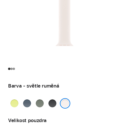
Barva - světle ruměná
neonově
ocelově
zelenošedá
černá
žlutá
modrá
světle ruměná
Velikost pouzdra