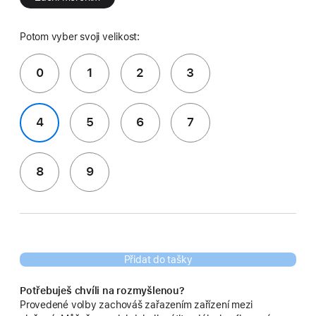
Potom vyber svoji velikost:
0
1
2
3
4
5
6
7
8
9
Přidat do tašky
Potřebuješ chvíli na rozmyšlenou?
Provedené volby zachováš zařazením zařízení mezi