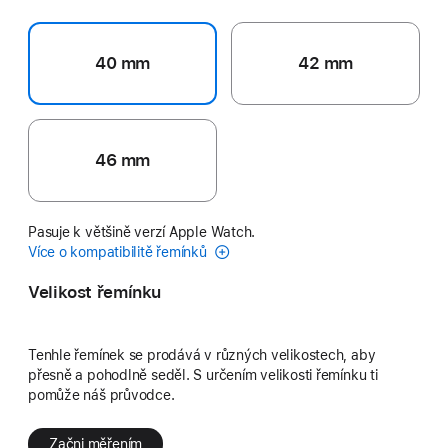
40 mm
42 mm
46 mm
Pasuje k většině verzí Apple Watch.
Více o kompatibilitě řemínků
Velikost řemínku
Tenhle řemínek se prodává v různých velikostech, aby
přesně a pohodlně seděl. S určením velikosti řemínku ti
pomůže náš průvodce.
Začni měřením