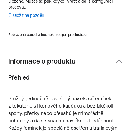
uložené. Můžeš se pak kdykoli vrátit a dál s konfigurací
pracovat.
Uložit na později
Zobrazená pouzdra hodinek jsou jen pro ilustraci.
Informace o produktu
Přehled
Pružný, jedinečně navržený navlékací řemínek
z tekutého silikonového kaučuku a bez jakékoli
spony, přezky nebo přesahů je mimořádně
pohodlný a dá se snadno navléknout i stáhnout.
Každý řemínek je speciálně ošetřen ultrafialovým