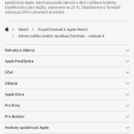
společnosti Apple, které jsou podle zákonů o dani z přidané hodnoty
klasifikovány jako služby, stanovena na 23 %. Objednávkový formulář
zobrazuje DPH vybraných produktů.
Watch
Koupit řemínek k Apple Watch
Apple
40mm světle ruměný navlékací řemínek – velikost 4
Nakupuj a objevuj
Apple Peněženka
Účet
Zábava
Apple Store
Pro firmy
Pro školství
Hodnoty společnosti Apple