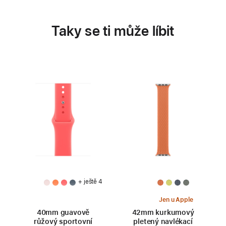
Taky se ti může líbit
+ ještě 4
Jen u Apple
40mm guavově
42mm kurkumový
růžový sportovní
pletený navlékací