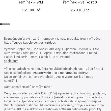
řemínek – S/M
řemínek – velikost 0
1 290,00 Kč
2 790,00 Kč
Zápatí
poznámky
Bezpečnostní a výstražné informace k tomuto produktu jsou v příručce:
https://support.apple.com/cs-cz/docs
(otevře
se
Výrobce: Apple Inc., One Apple Park Way, Cupertino, CA 95014, USA
v novém
Autorizovaný zástupce v EU: Apple Distribution International Limited,
okně)
Hollyhill Industrial Estate, Hollyhill, Cork, Ireland
apple.com
(otevře
se
Víc o nákladech za zpracování a recyklaci odpadních baterií, které hradí
v novém
Apple, se dočteš na
okně)
regulatoryinfo.apple.com/regulation1542
(otevře
Dá se kombinovat s Apple Watch SE a Apple Watch Series 4 nebo
se
novějšími.
v novém
okně)
Dostupnost řemínků se může měnit.
Ceny jsou uváděny včetně DPH (21 %) a příslušných autorských poplatků,
ale neobsahují poplatky za doručení (není-li uvedeno jinak). Vzhledem k
tomu, že DPH je odváděna v zemi nebo oblasti, odkud společnost Apple
Distribution International Ltd. dodává své produkty, což je Irská republika,
je sazba DPH na elektronické stahování softwaru nebo ostatní produkty