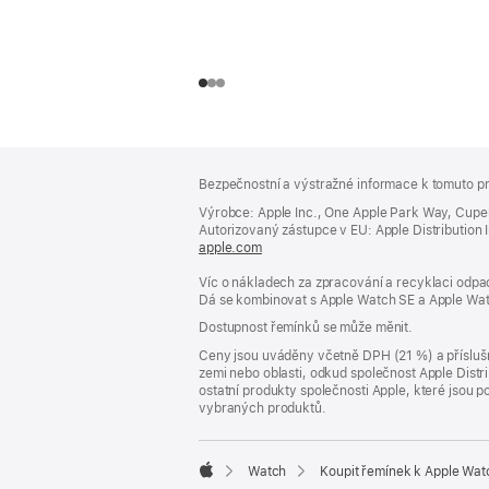
Zápatí
poznámky
Bezpečnostní a výstražné informace k tomuto pr
Výrobce: Apple Inc., One Apple Park Way, Cupe
Autorizovaný zástupce v EU: Apple Distribution Int
apple.com
(otevře
se
Víc o nákladech za zpracování a recyklaci odpad
v novém
Dá se kombinovat s Apple Watch SE a Apple Wat
okně)
Dostupnost řemínků se může měnit.
Ceny jsou uváděny včetně DPH (21 %) a příslušn
zemi nebo oblasti, odkud společnost Apple Distri
ostatní produkty společnosti Apple, které jsou
vybraných produktů.
Watch
Koupit řemínek k Apple Wat
Apple