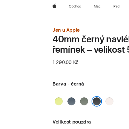
Apple
Obchod
Mac
iPad
Jen u Apple
40mm černý navlé
řemínek – velikost 
1 290,00 Kč
Barva - černá
neonově
ocelově
zelenošedá
světle
žlutá
modrá
ruměná
černá
Velikost pouzdra