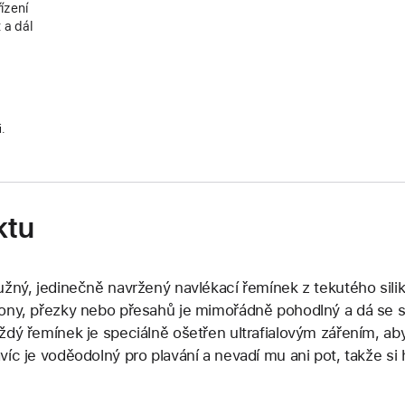
ízení
 a dál
i.
ktu
užný, jedinečně navržený navlékací řemínek z tekutého sili
ony, přezky nebo přesahů je mimořádně pohodlný a dá se s
ždý řemínek je speciálně ošetřen ultrafialovým zářením, a
víc je voděodolný pro plavání a nevadí mu ani pot, takže si