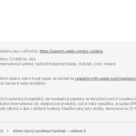
oduktu jsou v příručce:
https://support.apple.com/cs-cz/docs
(otevře
se
rtino, CA 95014, USA
v novém
ernational Limited, Hollyhill Industrial Estate, Hollyhill, Cork, Ireland
okně)
ních baterií, které hradí Apple, se dočteš na
regulatoryinfo.apple.com/regulatio
ch Series 4 nebo novějšími.
ých autorských poplatků, ale neobsahují poplatky za doručení (není-li uvedeno 
bution International Ltd. dodává své produkty, což je Irská republika, je sazba 
 podle zákonů o dani z přidané hodnoty klasifikovány jako služby, stanovena na 
ch
40mm černý navlékací řemínek – velikost 5