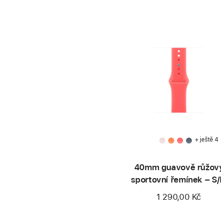
+ ještě 4
40mm guavově růžov
sportovní řemínek – S
1 290,00 Kč