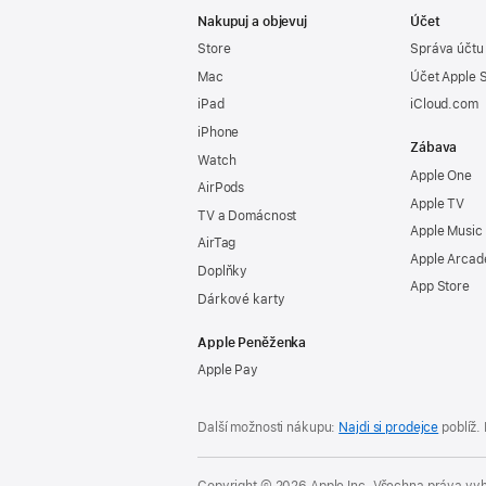
Nakupuj a objevuj
Účet
Store
Správa účtu
Mac
Účet Apple 
iPad
iCloud.com
iPhone
Zábava
Watch
Apple One
AirPods
Apple TV
TV a Domácnost
Apple Music
AirTag
Apple Arcad
Doplňky
App Store
Dárkové karty
Apple Peněženka
Apple Pay
Další možnosti nákupu:
Najdi si prodejce
poblíž.