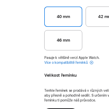
40 mm
42 m
46 mm
Pasuje k většině verzí Apple Watch.
Více o kompatibilitě řemínků
Velikost řemínku
Tenhle řemínek se prodává v různých vel
aby přesně a pohodlně seděl. S určením v
řemínku ti pomůže náš průvodce.