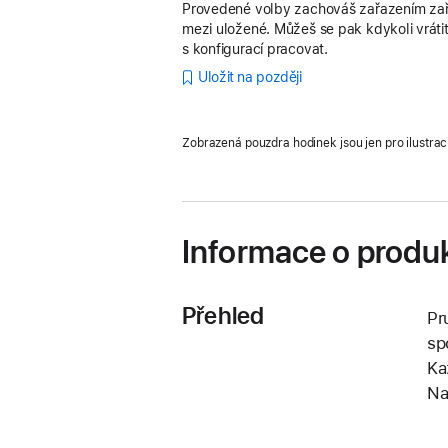
Provedené volby zachováš zařazením zař
mezi uložené. Můžeš se pak kdykoli vrátit
s konfigurací pracovat.
Uložit na později
Zobrazená pouzdra hodinek jsou jen pro ilustrac
Informace o produ
Přehled
Pr
sp
Ka
Na