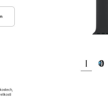
m
ikostech,
elikosti