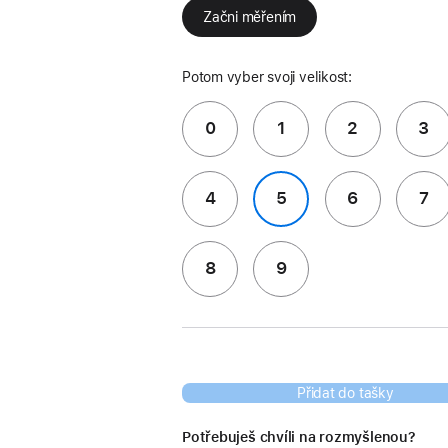
Začni měřením
Potom vyber svoji velikost:
0
1
2
3
4
5
6
7
8
9
Přidat do tašky
Potřebuješ chvíli na rozmyšlenou?