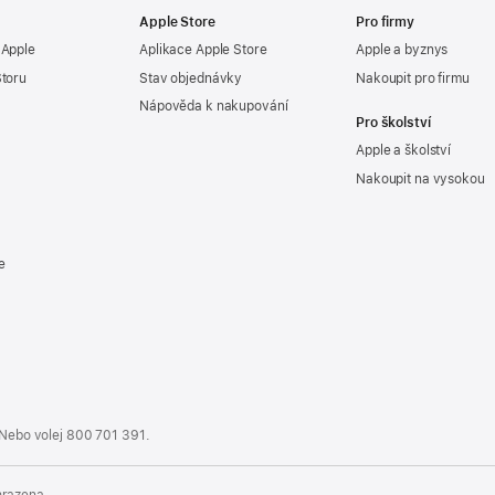
Apple Store
Pro firmy
 Apple
Aplikace Apple Store
Apple a byznys
Storu
Stav objednávky
Nakoupit pro firmu
Nápověda k nakupování
Pro školství
Apple a školství
Nakoupit na vysokou
e
 Nebo volej
800 701 391
.