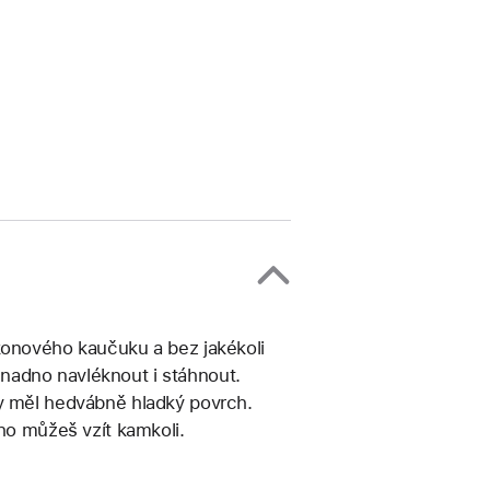
konového kaučuku a bez jakékoli
nadno navléknout i stáhnout.
by měl hedvábně hladký povrch.
 ho můžeš vzít kamkoli.