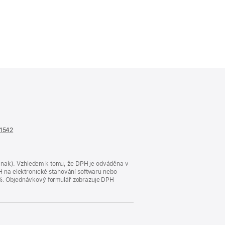
n1542
(otevře
se
v novém
okně)
jinak). Vzhledem k tomu, že DPH je odváděna v
DPH na elektronické stahování softwaru nebo
23 %. Objednávkový formulář zobrazuje DPH