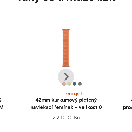
Předchozí
Další
Jen u Apple
ý
42mm kurkumový pletený
/M
navlékací řemínek – velikost 0
pro
2 790,00 Kč