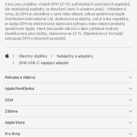
Ceny jsou uváděny včetně DPH (21 %) a příslušných autorských poplatků,
ale neobsahují poplatky za doručení (není-li uvedeno jinak). Vzhledem k
tomu, že DPH je odváděna v zemi nebo oblasti, odkud společnost Apple
Distribution International Ltd. dodává své produkty, což je Irská republika,
je sazba DPH na elektronické stahování softwaru nebo ostatní produkty
společnosti Apple, které jsou podle zákonů o dani z přidané hodnoty
klasifikovány jako služby, stanovena na 23 %. Objednávkový formulář
zobrazuje DPH vybraných produktů.
Všechny doplňky
Nabíječky a adaptéry
Apple
20W USB‑C napájecí adaptér
Nakupuj a objevuj
Apple Peněženka
Účet
Zábava
Apple Store
Pro firmy