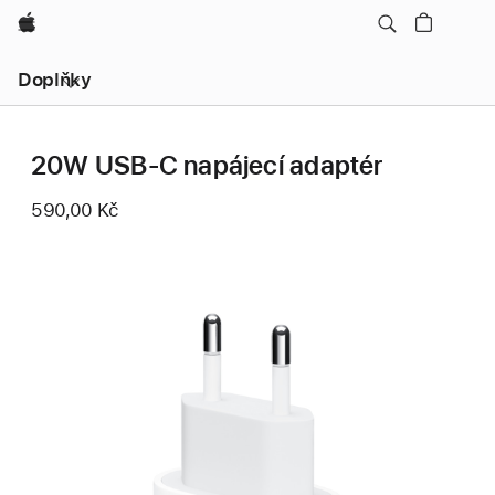
Apple
Místní
Doplňky
navigace
–
otevřít
nabídku
20W USB‑C napájecí adaptér
590,00 Kč