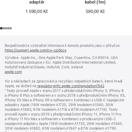
adaptér
kabel (1m)
1 090,00 Kč
590,00 Kč
Zápatí
poznámky
Bezpečnostní a výstražné informace k tomuto produktu jsou v příručce:
https://support.apple.com/cs-cz/docs
(otevře
se
Výrobce: Apple Inc., One Apple Park Way, Cupertino, CA 95014, USA
v novém
Autorizovaný zástupce v EU: Apple Distribution International Limited,
okně)
Hollyhill Industrial Estate, Hollyhill, Cork, Ireland
apple.com
(otevře
se
Víc o nákladech za zpracování a recyklaci odpadních baterií, které hradí
v novém
Apple, se dočteš na
okně)
regulatoryinfo.apple.com/regulation1542
(otevře
¹ Testy provedl Apple v srpnu 2017 s předprodukčními iPhony X, iPhony 8
se
a iPhony 8 Plus a softwarem a v srpnu 2018 s předprodukčními iPhony XS,
v novém
iPhony XS Max a iPhony XR a softwarem v kombinaci s USB‑C napájecími
okně)
adaptéry Apple (18W modelem A1720, 29W modelem A1540, 30W
modelem A1882, 61W modelem A1718 a 87W modelem A1719). Testy
provedl Apple v srpnu 2019 s předprodukčními iPhony 11, iPhony 11 Pro
a iPhony 11 Pro Max a softwarem v kombinaci s prodávanými USB‑C
napájecími adaptéry Apple (18W modelem A1720, 29W modelem A1540,
30W modelem A1882, 61W modelem A1947 a 87W modelem A1719).