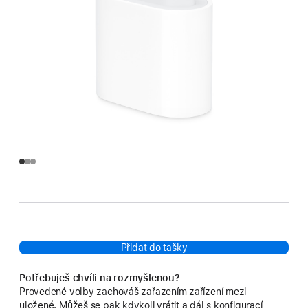
Přidat do tašky
Potřebuješ chvíli na rozmyšlenou?
Provedené volby zachováš zařazením zařízení mezi
uložené. Můžeš se pak kdykoli vrátit a dál s konfigurací