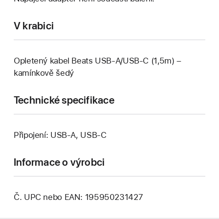
V krabici
Opletený kabel Beats USB‑A/USB‑C (1,5m) –
kamínkově šedý
Technické specifikace
Připojení: USB-A, USB‑C
Informace o výrobci
Č. UPC nebo EAN: 195950231427