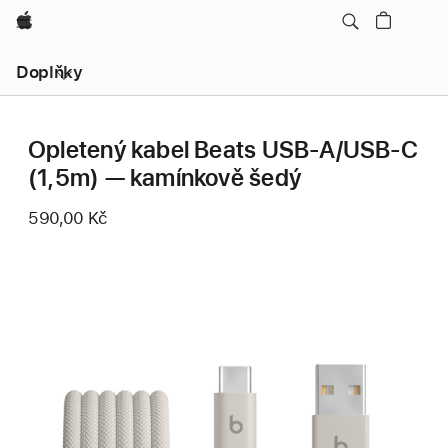
Apple
Místní
Doplňky
navigace
–
otevřít
nabídku
Opletený kabel Beats USB‑A/USB‑C
(1,5m) — kamínkově šedý
590,00 Kč