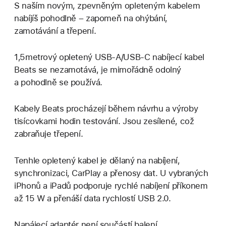
S naším novým, zpevněným opleteným kabelem
nabíjíš pohodlně – zapomeň na ohýbání,
zamotávání a třepení.
1,5metrový opletený USB‑A/USB‑C nabíjecí kabel
Beats se nezamotává, je mimořádně odolný
a pohodlně se používá.
Kabely Beats procházejí během návrhu a výroby
tisícovkami hodin testování. Jsou zesílené, což
zabraňuje třepení.
Tenhle opletený kabel je dělaný na nabíjení,
synchronizaci, CarPlay a přenosy dat. U vybraných
iPhonů a iPadů podporuje rychlé nabíjení příkonem
až 15 W a přenáší data rychlostí USB 2.0.
Napájecí adaptér není součástí balení.