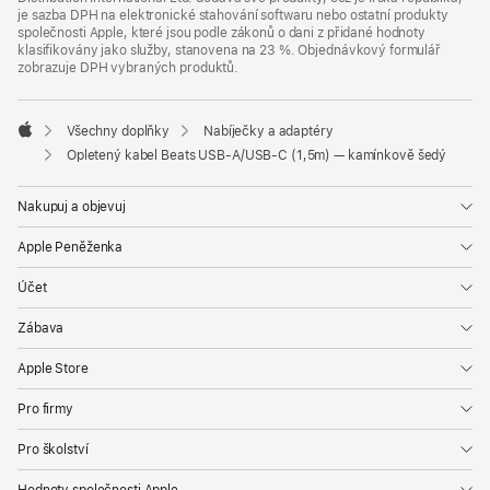
je sazba DPH na elektronické stahování softwaru nebo ostatní produkty
společnosti Apple, které jsou podle zákonů o dani z přidané hodnoty
klasifikovány jako služby, stanovena na 23 %. Objednávkový formulář
zobrazuje DPH vybraných produktů.
Všechny doplňky
Nabíječky a adaptéry
Apple
Opletený kabel Beats USB‑A/USB‑C (1,5m) — kamínkově šedý
Nakupuj a objevuj
Apple Peněženka
Účet
Zábava
Apple Store
Pro firmy
Pro školství
Hodnoty společnosti Apple