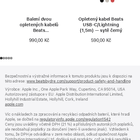
Balení dvou
Opletený kabel Beats
opletených kabelů
USB‑C/Lightning
Beats
(1,5m) — sytě černý
USB‑A/USB‑C — sytě
990,00 Kč
590,00 Kč
černé
Zápatí
poznámky
Bezpečnostní a výstražné informace k tomuto produktu jsou k dispozici na
této adrese:
www.beatsbydre.com/support/product-safety-and-handling
(otev
se
Výrobce: Apple Inc., One Apple Park Way, Cupertino, CA 95014, USA
v no
Autorizovaný zástupce v EU: Apple Distribution International Limited,
okně
Hollyhill Industrial Estate, Hollyhill, Cork, Ireland
apple.com
(otevře
se
Víc o nákladech za zpracování a recyklaci odpadních baterií, které hradí
v novém
Apple, se dočteš na
okně)
regulatoryinfo.apple.com/regulation1542
(otevře
Ceny jsou uváděny včetně DPH (21 %) a příslušných autorských poplatků,
se
ale neobsahují poplatky za doručení (není-li uvedeno jinak). Vzhledem k
v novém
tomu, že DPH je odváděna v zemi nebo oblasti, odkud společnost Apple
okně)
Distribution International Ltd. dodává své produkty, což je Irská republika,