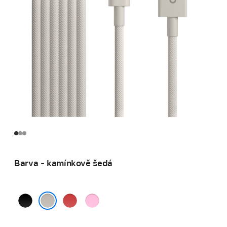
Barva - kamínkově šedá
sytě
jasně
energicky
černá
červená
růžová
kamínkově šedá