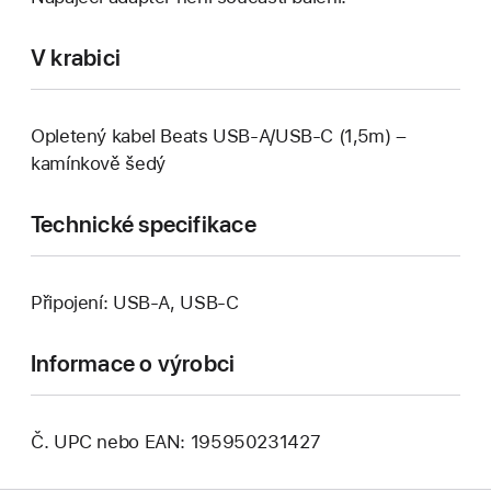
V krabici
Opletený kabel Beats USB‑A/USB‑C (1,5m) –
kamínkově šedý
Technické specifikace
Připojení: USB-A, USB‑C
Informace o výrobci
Č. UPC nebo EAN: 195950231427