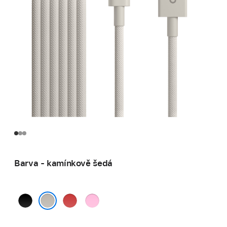
Barva - kamínkově šedá
sytě
jasně
energicky
černá
červená
růžová
kamínkově šedá