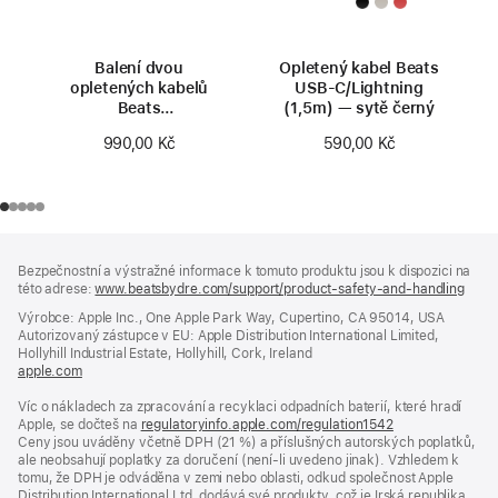
Balení dvou
Opletený kabel Beats
opletených kabelů
USB‑C/Lightning
Beats
(1,5m) — sytě černý
USB‑A/USB‑C — sytě
990,00 Kč
590,00 Kč
černé
Zápatí
poznámky
Bezpečnostní a výstražné informace k tomuto produktu jsou k dispozici na
této adrese:
www.beatsbydre.com/support/product-safety-and-handling
(otev
se
Výrobce: Apple Inc., One Apple Park Way, Cupertino, CA 95014, USA
v no
Autorizovaný zástupce v EU: Apple Distribution International Limited,
okně
Hollyhill Industrial Estate, Hollyhill, Cork, Ireland
apple.com
(otevře
se
Víc o nákladech za zpracování a recyklaci odpadních baterií, které hradí
v novém
Apple, se dočteš na
okně)
regulatoryinfo.apple.com/regulation1542
(otevře
Ceny jsou uváděny včetně DPH (21 %) a příslušných autorských poplatků,
se
ale neobsahují poplatky za doručení (není-li uvedeno jinak). Vzhledem k
v novém
tomu, že DPH je odváděna v zemi nebo oblasti, odkud společnost Apple
okně)
Distribution International Ltd. dodává své produkty, což je Irská republika,