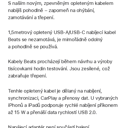
S naším novým, zpevněným opleteným kabelem
nabíjíš pohodlně – zapomeň na ohýbání,
zamotávání a třepení.
1,5metrový opletený USB‑A/USB‑C nabíjecí kabel
Beats se nezamotává, je mimořádně odolný
a pohodlně se používá.
Kabely Beats procházejí během návrhu a výroby
tisícovkami hodin testování. Jsou zesílené, což
zabraňuje třepení.
Tenhle opletený kabel je dělaný na nabíjení,
synchronizaci, CarPlay a přenosy dat. U vybraných
iPhonů a iPadů podporuje rychlé nabíjení příkonem
až 15 W a přenáší data rychlostí USB 2.0.
Napájecí adaptér není součástí balení.