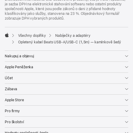
je sazba DPH na elektronické stahování softwaru nebo ostatní produkty
společnosti Apple, které jsou podle zákonů o dani z přidané hodnoty
klasifikovány jako služby, stanovena na 23 %. Objednávkový formulář
zobrazuje DPH vybraných produktů.
Všechny doplňky
Nabíječky a adaptéry
Apple
Opletený kabel Beats USB‑A/USB‑C (1,5m) — kamínkově šedý
Nakupuj a objevuj
Apple Peněženka
Účet
Zábava
Apple Store
Pro firmy
Pro školství
Hodnoty společnosti Apple