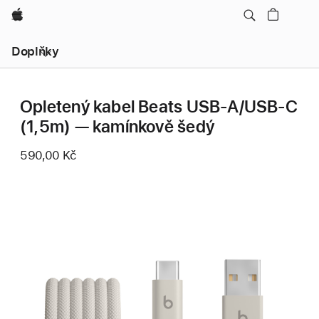
Apple
Místní
Doplňky
navigace
–
otevřít
nabídku
Opletený kabel Beats USB‑A/USB‑C
(1,5m) — kamínkově šedý
590,00 Kč